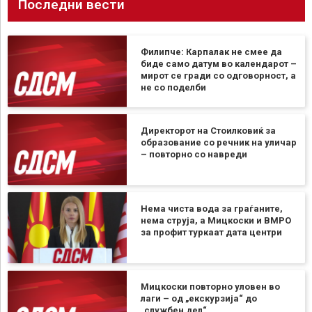
Последни вести
Филипче: Карпалак не смее да
биде само датум во календарот –
мирот се гради со одговорност, а
не со поделби
Директорот на Стоилковиќ за
образование со речник на уличар
– повторно со навреди
Нема чиста вода за граѓаните,
нема струја, а Мицкоски и ВМРО
за профит туркаат дата центри
Мицкоски повторно уловен во
лаги – од „екскурзија“ до
„службен дел“