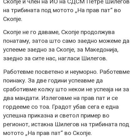
Скопје и член на ИО на СДСМ Петре Шилегов
на трибината под мотото „На прав пат“ во
Скопје.
Скопје не го даваме, Скопје продолжува
понатаму, затоа што само заедно можеме да
успееме заедно за Скопје, за Македонија,
заедно за сите нас, нагласи Шилегов.
Работевме посветено и неуморно. Работевме
поинаку. За две години успеавме да
сработивме колку што некои не успеаја ни за
два мандати. Излеговме на прав пат и се
гордееме со тоа. Градот убав сега е една
успешна приказна и светол пример во
регионот, истакна Шилегов на трибината под
мотото „На прав пат“ во Скопје.