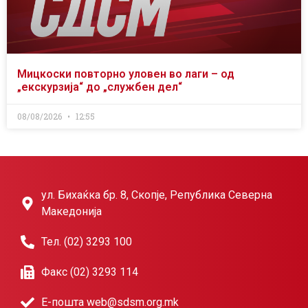
Мицкоски повторно уловен во лаги – од
„екскурзија“ до „службен дел“
08/08/2026
12:55
ул. Бихаќка бр. 8, Скопје, Република Северна
Македонија
Тел. (02) 3293 100
Факс (02) 3293 114
Е-пошта web@sdsm.org.mk