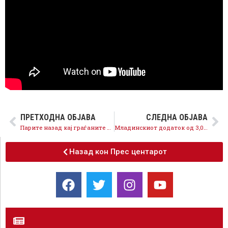
ПРЕТХОДНА ОБЈАВА
СЛЕДНА ОБЈАВА
Парите назад кај граѓаните е реален концепт, само со Мој ДДВ се враќаат 3 милиони евра
Младинскиот додаток од 3,000денари за младите вклучени во производството е влог во човечкиот капитал
Назад кон Прес центарот