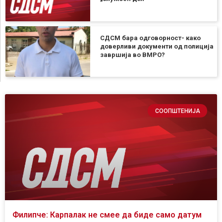
СДСМ бара одговорност- како
доверливи документи од полиција
завршија во ВМРО?
СООПШТЕНИЈА
Филипче: Карпалак не смее да биде само датум