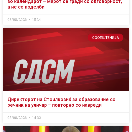
во календарот – мирот се гради со одговорност,
а не со поделби
08/08/2026
15:24
СООПШТЕНИЈА
Директорот на Стоилковиќ за образование со
речник на уличар – повторно со навреди
08/08/2026
14:32