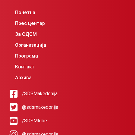
Почетна
Прес центар
За СДСМ
Организација
Програма
Контакт
Архива
/SDSMakedonija
@sdsmakedonija
/SDSMtube
@sdsmakedonija