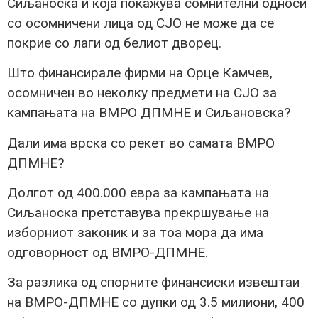
Сиљаноска и која покажува сомнителни односи
со осомничени лица од СЈО не може да се
покрие со лаги од белиот дворец.
Што финансирале фирми на Орце Камчев,
осомничен во неколку предмети на СЈО за
кампањата на ВМРО ДПМНЕ и Сиљановска?
Дали има врска со рекет во самата ВМРО
ДПМНЕ?
Долгот од 400.000 евра за кампањата на
Сиљаноска претставува прекршување на
изборниот законик и за тоа мора да има
одговорност од ВМРО-ДПМНЕ.
За разлика од спорните финансиски извештаи
на ВМРО-ДПМНЕ со дупки од 3.5 милиони, 400