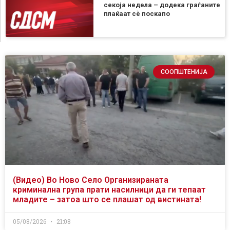
секоја недела – додека граѓаните
плаќаат сѐ поскапо
СООПШТЕНИЈА
(Видео) Во Ново Село Организираната
криминална група прати насилници да ги тепаат
младите – затоа што се плашат од вистината!
05/08/2026
21:08