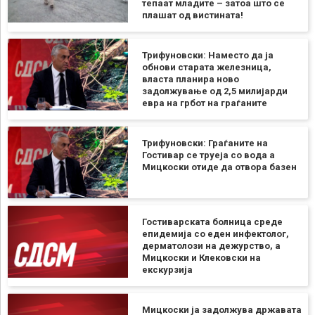
тепаат младите – затоа што се
плашат од вистината!
Трифуновски: Наместо да ја
обнови старата железница,
власта планира ново
задолжување од 2,5 милијарди
евра на грбот на граѓаните
Трифуновски: Граѓаните на
Гостивар се труеја со вода а
Мицкоски отиде да отвора базен
Гостиварската болница среде
епидемија со еден инфектолог,
дерматолози на дежурство, а
Мицкоски и Клековски на
екскурзија
Мицкоски ја задолжува државата