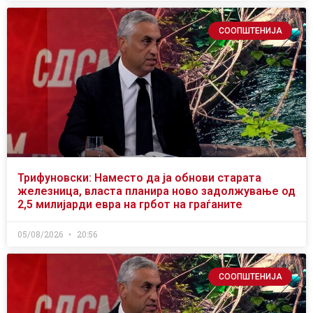
СООПШТЕНИЈА
Трифуновски: Наместо да ја обнови старата
железница, власта планира ново задолжување од
2,5 милијарди евра на грбот на граѓаните
05/08/2026
20:56
СООПШТЕНИЈА