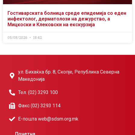
Гостиварската болница среде епидемија со еден
инфектолог, дерматолози на дежурство, а
Мицкоски и Клековски на екскурзија
05/08/2026
18:42
ул. Бихаќка бр. 8, Скопје, Република Северна
Македонија
Тел. (02) 3293 100
Факс (02) 3293 114
Е-пошта web@sdsm.org.mk
Почетна