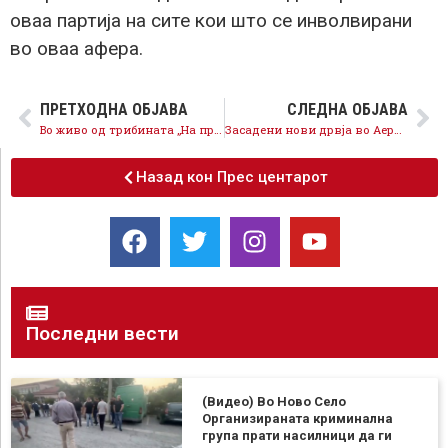
оваа партија на сите кои што се инволвирани
во оваа афера.
ПРЕТХОДНА ОБЈАВА
СЛЕДНА ОБЈАВА
Во живо од трибината „На прав пат“ во Битола
Засадени нови дрвја во Аеродром, за 2 години нови 5.500 дрвја
Назад кон Прес центарот
Последни вести
(Видео) Во Ново Село
Организираната криминална
група прати насилници да ги