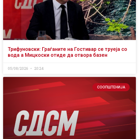
Трифуновски: Граѓаните на Гостивар се труеја со
вода а Мицкоски отиде да отвора базен
05/08/2026
20:24
СООПШТЕНИЈА