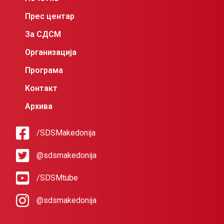
Прес центар
За СДСМ
Организација
Програма
Контакт
Архива
/SDSMakedonija
@sdsmakedonija
/SDSMtube
@sdsmakedonija