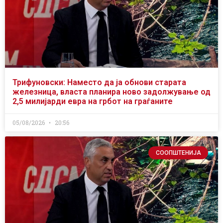
Трифуновски: Наместо да ја обнови старата
железница, власта планира ново задолжување од
2,5 милијарди евра на грбот на граѓаните
05/08/2026
20:56
СООПШТЕНИЈА