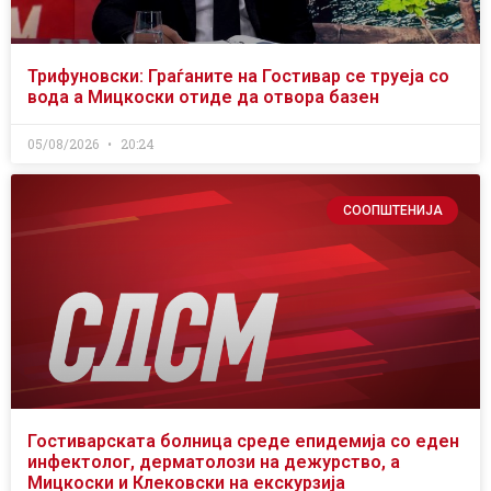
Трифуновски: Граѓаните на Гостивар се труеја со
вода а Мицкоски отиде да отвора базен
05/08/2026
20:24
СООПШТЕНИЈА
Гостиварската болница среде епидемија со еден
инфектолог, дерматолози на дежурство, а
Мицкоски и Клековски на екскурзија