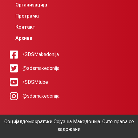
Организација
Програма
Контакт
Архива
/SDSMakedonija
@sdsmakedonija
/SDSMtube
@sdsmakedonija
Социјалдемократски Сојуз на Македонија. Сите права се
задржани