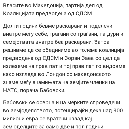
Власите во Македонија, партија дел од
Коалицијата предводена од СДСМ.
Долги години бевме раскарани и поделени
внатре меѓу себе, граѓани со граѓани, па дури и
семејствата внатре беа раскарани. Затоа
решивме да се обединиме во голема коалиција
предводена од СДСМ и Зоран Заев со цел да
излеземе на прав пат и тој прав пат го видовме
како изгледа во Лондон со македонското
знаме меѓу знамињата на земјите членки на
НАТО, порача Бабовски.
Бабовски се осврна и на мерките спроведени
во земјоделството, потенцирајќи дека над 300
милиони евра се вратени назад кај
земјоделците за само две и пол години.