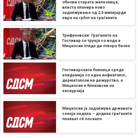
обнови старата железница,
власта планира ново
задолжување од 2,5 милијарди
евра на грбот на граѓаните
Трифуновски: Граѓаните на
Гостивар се труеја со вода а
Мицкоски отиде да отвора базен
Гостиварската болница среде
епидемија со еден инфектолог,
дерматолози на дежурство, а
Мицкоски и Клековски на
екскурзија
Мицкоски ја задолжува државата
секоја недела – додека граѓаните
плаќаат сѐ поскапо