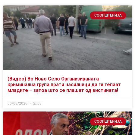
СООПШТЕНИЈА
(Видео) Во Ново Село Организираната
криминална група прати насилници да ги тепаат
младите – затоа што се плашат од вистината!
05/08/2026
21:08
СООПШТЕНИЈА