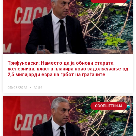
Трифуновски: Наместо да ја обнови старата
железница, власта планира ново задолжување од
2,5 милијарди евра на грбот на граѓаните
05/08/2026
20:56
СООПШТЕНИЈА