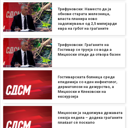
Трифуновски: Наместо да ја
обнови старата железница,
власта планира ново
задолжување од 2,5 милијарди
евра на грбот на граѓаните
Трифуновски: Граѓаните на
Гостивар се труеја со вода а
Мицкоски отиде да отвора базен
Гостиварската болница среде
епидемија со еден инфектолог,
дерматолози на дежурство, а
Мицкоски и Клековски на
екскурзија
Мицкоски ја задолжува државата
секоја недела – додека граѓаните
плаќаат сѐ поскапо