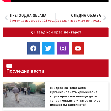
ПРЕТХОДНА ОБЈАВА
СЛЕДНА ОБЈАВА
Растот на извозот од 10,8 отсто потврдува дека економските политики на СДСМ се на прав пат
Се грижиме за сите, во населба Пролет отворен нов дневен центар за лица со попреченост
Назад кон Прес центарот
Последни вести
(Видео) Во Ново Село
Организираната криминална
група прати насилници да ги
тепаат младите – затоа што се
плашат од вистината!