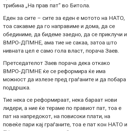
трибина „На прав пат“ во Битола.
Еден за сите – сите за еден е мотото на НАТО,
тоа сакавме да го направиме и дома, да се
обединиме, да бидеме заедно, да се приклучи и
ВМРО-ДПМНЕ, ама тие не сакаа, затоа што
нивната цел е само гола власт, порача Заев.
Претседателот Заев порача дека откако
ВМРО-ДПМНЕ ќе се реформира ќе има
можност да излезе пред граѓаните и да побара
поддршка.
Тие нека се реформираат, нека бараат нови
лидери, а ние ќе тераме по правиот пат, тоа е
пат на напредокот, на повисоки плати, на
повеќе пари кај граѓаните, тоа е пат кон НАТО и