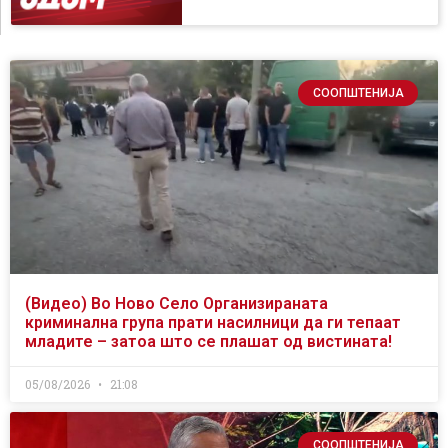
СООПШТЕНИЈА
(Видео) Во Ново Село Организираната
криминална група прати насилници да ги тепаат
младите – затоа што се плашат од вистината!
05/08/2026
21:08
СООПШТЕНИЈА