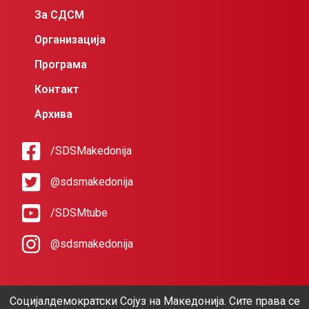
За СДСМ
Организација
Програма
Контакт
Архива
/SDSMakedonija
@sdsmakedonija
/SDSMtube
@sdsmakedonija
Социјалдемократски Сојуз на Македонија. Сите права се