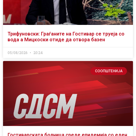
Трифуновски: Граѓаните на Гостивар се труеја со
вода а Мицкоски отиде да отвора базен
05/08/2026
20:24
СООПШТЕНИЈА
Гостиварската болница среде епидемија со еден