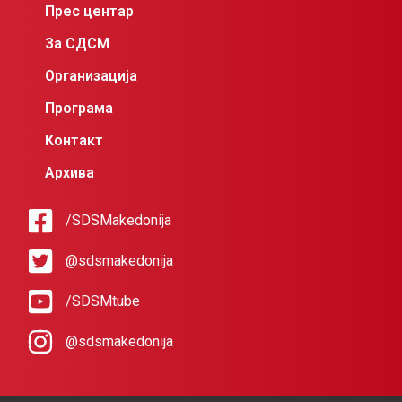
Прес центар
За СДСМ
Организација
Програма
Контакт
Архива
/SDSMakedonija
@sdsmakedonija
/SDSMtube
@sdsmakedonija