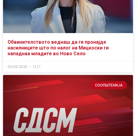
Обвинителството веднаш да ги пронајде
насилниците што по налог на Мицкоски ги
нападнаа младите во Ново Село
06/08/2026
11:17
СООПШТЕНИЈА