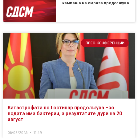
кампања на омраза продолжува
ПРЕС-КОНФЕРЕНЦИИ
Катастрофата во Гостивар продолжува –во
водата има бактерии, а резултатите дури на 20
август
06/08/2026
11:49