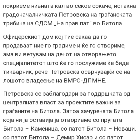
покриеме нивната кал во секое сокаче, истакна
градоначалничката Петровска на граѓанската
трибина на СДСМ „На прав пат“ во Битола.
Офицерскиот дом кој тие сакаа да го
продаваат ние го градиме и ќе го отвориме,
ама ви ветувам на денот на отворањето
специјалитетот што ќе го послужиме ќе биде
тикварник, рече Петровска осврнувајќи се на
лошото владеење на ВМРО-ДПМНЕ.
Петровска се заблагодари за поддршката од
централната власт за проектите важни за
граѓаните на Битола. Затоа зачурената Битола
која ни ја оставија ја отворивме со пругата
Битола – Каменица, со патот Битола – Новаци,
со патот Битола – Демир Хисар и со патот