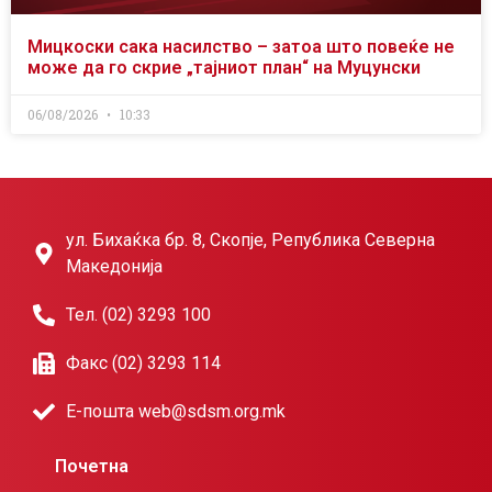
Мицкоски сака насилство – затоа што повеќе не
може да го скрие „тајниот план“ на Муцунски
06/08/2026
10:33
ул. Бихаќка бр. 8, Скопје, Република Северна
Македонија
Тел. (02) 3293 100
Факс (02) 3293 114
Е-пошта web@sdsm.org.mk
Почетна