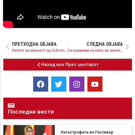
ПРЕТХОДНА ОБЈАВА
СЛЕДНА ОБЈАВА
Растот на извозот од 10,8 отсто потврдува дека економските политики на СДСМ се на прав пат
Се грижиме за сите, во населба Пролет отворен нов дневен центар за лица со попреченост
Назад кон Прес центарот
Последни вести
Катастрофата во Гостивар