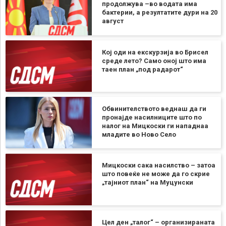
продолжува –во водата има
бактерии, а резултатите дури на 20
август
Кој оди на екскурзија во Брисел
среде лето? Само оној што има
таен план „под радарот“
Обвинителството веднаш да ги
пронајде насилниците што по
налог на Мицкоски ги нападнаа
младите во Ново Село
Мицкоски сака насилство – затоа
што повеќе не може да го скрие
„тајниот план“ на Муцунски
Цел ден „талог“ – организираната