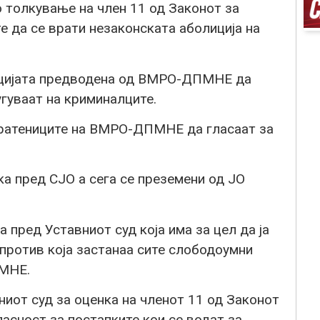
толкување на член 11 од Законот за
е да се врати незаконската аболиција на
зицијата предводена од ВМРО-ДПМНЕ да
угуваат на криминалците.
пратениците на ВМРО-ДПМНЕ да гласаат за
ка пред СЈО а сега се преземени од ЈО
пред Уставниот суд која има за цел да ја
против која застанаа сите слободоумни
ПМНЕ.
иот суд за оценка на членот 11 од Законот
асност за постапките кои се водат за