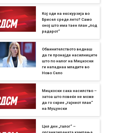
Кој оди на екскурзија во
Брисел среде лето? Само
оној што има таен план „под
радарот“
Обвинителството веднаш
да ги пронајде насилниците
што по налог на Мицкоски
ги нападнаа младите во
Ново Село
Мицкоски сака насилство –
затоа што повеќе не може
да го скрие „тајниот план“
на Муцунски
Цел ден „талог“ –
организираната кампања