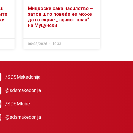
аш
Мицкоски сака насилство –
ите
затоа што повеќе не може
ки
да го скрие „тајниот план“
на Муцунски
06/08/2026
10:33
/SDSMakedonija
@sdsmakedonija
/SDSMtube
@sdsmakedonija