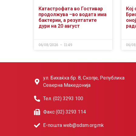
Катастрофата во Гостивар
Кој 
продолжува –во водата има
Бри
бактерии, а резултатите
оној
дури на 20 август
рад
06/08/2026
11:49
06/08
ул. Бихаќка бр. 8, Скопје, Република
Северна Македонија
Тел. (02) 3293 100
Факс (02) 3293 114
Е-пошта web@sdsm.org.mk