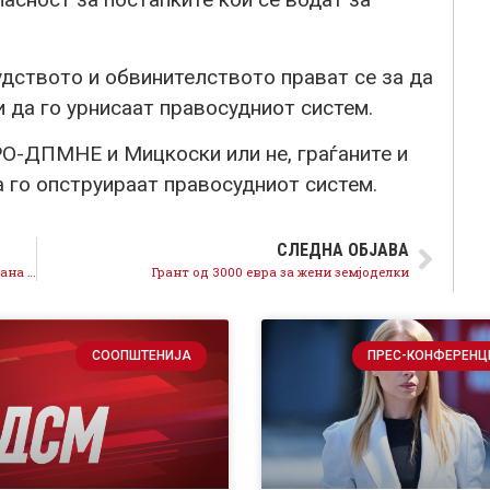
ството и обвинителството прават се за да
 да го урнисаат правосудниот систем.
РО-ДПМНЕ и Мицкоски или не, граѓаните и
 го опструираат правосудниот систем.
СЛЕДНА ОБЈАВА
Градоначалник Анастасов: Од задолжена и блокирана општина, Пробиштип сега реализира капитални проекти во инфраструктурата
Грант од 3000 евра за жени земјоделки
СООПШТЕНИЈА
ПРЕС-КОНФЕРЕНЦ