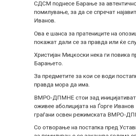
СДСМ поднесе Барање за автентично 
помилување, за да се спречат најавит
Иванов.
Ова е шанса за пратениците на опо
покажат дали се за правда или ќе сл
Христијан Мицкоски нека ги повика 
Барањето.
За предметите за кои се води постап
правда мора да има.
ВМРО-ДПМНЕ стои зад иницијативата 
оживее аболицијата на Ѓорге Иванов 
граѓани освен режимската ВМРО-Д
Со отворање на постапка пред Уставн
за помилување се заканува голема оп