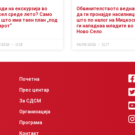
оди на екскурзија во
Обвинителството ведн
сел среде лето? Само
да ги пронајде насилниц
 што има таен план „под
што по налог на Мицкос
арот“
ги нападнаа младите во
Ново Село
/2026
11:18
06/08/2026
11:17
Почетна
Прес центар
За СДСМ
Организација
Програма
Контакт