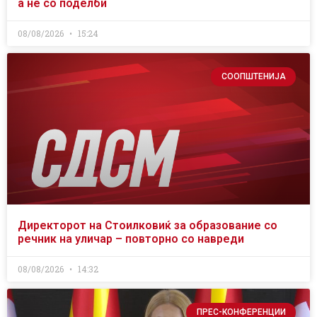
а не со поделби
08/08/2026
15:24
СООПШТЕНИЈА
Директорот на Стоилковиќ за образование со
речник на уличар – повторно со навреди
08/08/2026
14:32
ПРЕС-КОНФЕРЕНЦИИ