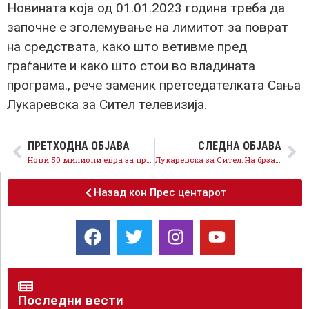
Новината која од 01.01.2023 година треба да
започне е зголемување на лимитот за поврат
на средствата, како што ветивме пред
граѓаните и како што стои во владината
програма., рече заменик претседателката Сања
Лукаревска за Сител телевизија.
ПРЕТХОДНА ОБЈАВА
СЛЕДНА ОБЈАВА
Нови 50 милиони евра за производство на струја, останува мерката за 80% субвенционирање на сметките за граѓаните
Лукаревска за Сител: На брза лента сме кон ЕУ, уверена сум дека уставните измени ќе се случат
Назад кон Прес центарот
Последни вести