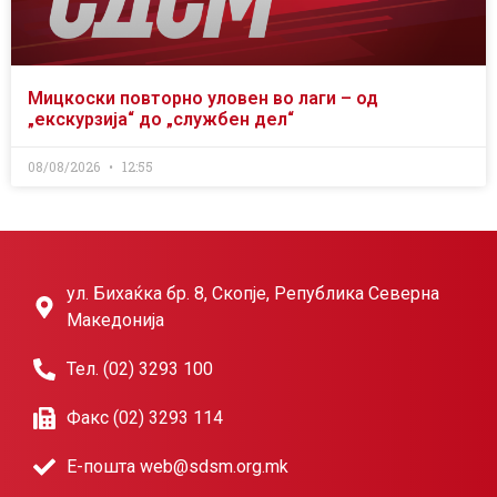
Мицкоски повторно уловен во лаги – од
„екскурзија“ до „службен дел“
08/08/2026
12:55
ул. Бихаќка бр. 8, Скопје, Република Северна
Македонија
Тел. (02) 3293 100
Факс (02) 3293 114
Е-пошта web@sdsm.org.mk