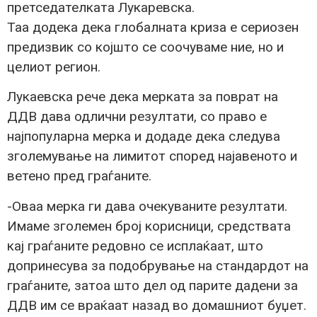
претседателката Лукаревска.
Таа додека дека глобалната криза е сериозен
предизвик со којшто се соочуваме ние, но и
целиот регион.
Лукаевска рече дека мерката за поврат на
ДДВ дава одлични резултати, со право е
најпопуларна мерка и додаде дека следува
зголемување на лимитот според најавеното и
ветено пред граѓаните.
-Оваа мерка ги дава очекуваните резултати.
Имаме зголемен број корисници, средствата
кај граѓаните редовно се исплаќаат, што
допринесува за подобрување на стандардот на
граѓаните, затоа што дел од парите дадени за
ДДВ им се враќаат назад во домашниот буџет.