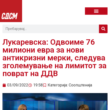
Лукаревска: Одвоиме 76
милиони евра за нови
антикризни мерки, следува
зголемување на лимитот за
поврат на ДДВ
03/09/2022
19:58
Категорија:
Соопштенија