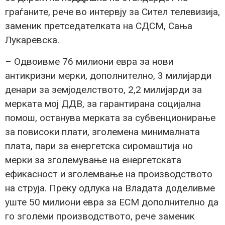
граѓаните, рече во интервју за Сител телевизија,
заменик претседателката на СДСМ, Сања
Лукаревска.
– Одвоивме 76 милиони евра за нови
антикризни мерки, дополнително, 3 милијарди
денари за земјоделството, 2,2 милијарди за
мерката мој ДДВ, за гарантирана социјална
помош, останува мерката за субвенционирање
за повисоки плати, зголемена минималната
плата, пари за енергетска сиромаштија но
мерки за зголемување на енергетската
ефикасност и зголемвање на производството
на струја. Преку одлука на Владата доделивме
уште 50 милиони евра за ЕСМ дополнително да
го зголеми производството, рече заменик