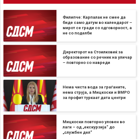
Филипче: Карпалак не смее да
биде само датум во календарот –
мирот се гради со одговорност, а
не со поделби
Директорот на Стоилковиќ за
образование со речник на уличар
– повторно со навреди
Нема чиста вода за граѓаните,
нема струја, а Мицкоски и ВМРО
за профит туркаат дата центри
Мицкоски повторно уловен во
лаги – од „екскурзија“ до
„службен дел“