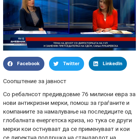
Facebook
Twitter
LinkedIn
Соопштение за јавност
Со ребалнсот предивдовме 76 милиони евра за
нови антикризни мерки, помош за граѓаните и
компаниите за намалување на последиците од
глобалната енергетска криза, но тука се други
мерки кои остнуваат да се применуваат и кои
се директна поддршка на стандардот на