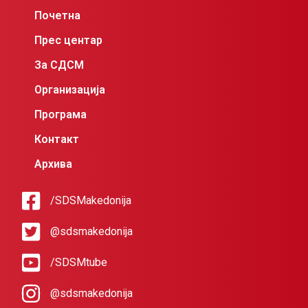
Почетна
Прес центар
За СДСМ
Организација
Програма
Контакт
Архива
/SDSMakedonija
@sdsmakedonija
/SDSMtube
@sdsmakedonija