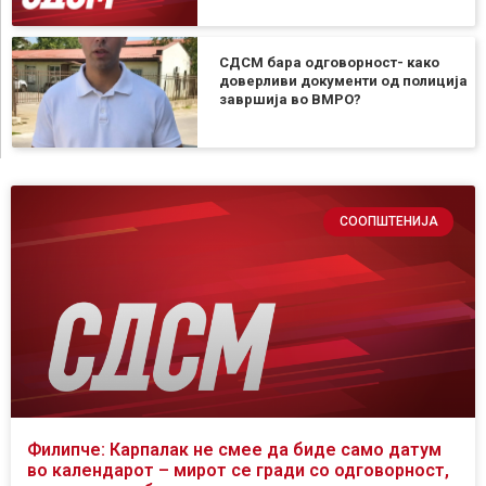
СДСМ бара одговорност- како
доверливи документи од полиција
завршија во ВМРО?
СООПШТЕНИЈА
Филипче: Карпалак не смее да биде само датум
во календарот – мирот се гради со одговорност,