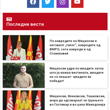
Последни вести
По навредите на Мицкоски и
неговиот „талог“, навредите од
ВМРО, сега навреди и од
Стоилковиќ
Мицкоски удри по младите затоа
што ја кажаа вистината, младите
не се плашат- младите ќе
победат!
Мицкоски, Клековски, Тошковски,
мора да одговараат за труењето
во Гостивар и во цела Македонија