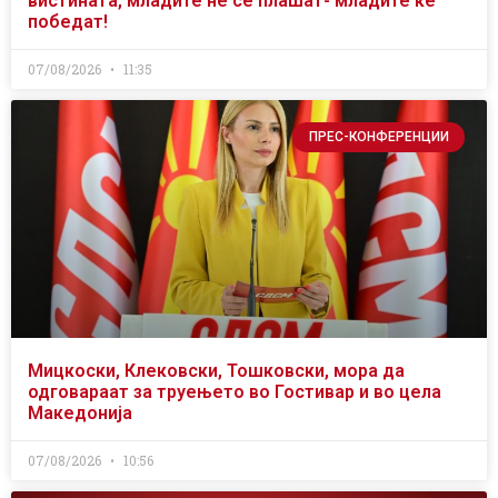
вистината, младите не се плашат- младите ќе
победат!
07/08/2026
11:35
ПРЕС-КОНФЕРЕНЦИИ
Мицкоски, Клековски, Тошковски, мора да
одговараат за труењето во Гостивар и во цела
Македонија
07/08/2026
10:56