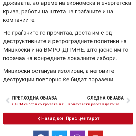
државата, во време на економска и енергетска
криза, работи на штета на граѓаните и на
компаниите.
Но граѓаните го прочитаа, доста им е од
деструктивните и ретроградните политики на
Мицкоски и на ВМРО-ДПМНЕ, што јасно им го
порачаа на вонредните локалните избори.
Мицкоски останува изолиран, а неговите
деструкции повторно ќе бидат поразени.
ПРЕТХОДНА ОБЈАВА
СЛЕДНА ОБЈАВА
СДСМ се бори со кризата и ги штити граѓаните, ВМРО-ДПМНЕ блокира
Ковачевски работи да ги заштити граѓаните и стопанството, Мицкоски блокира
Назад кон Прес центарот