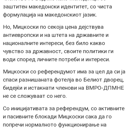
заштитен македонски идентитет, со чиста
формулација на македонскиот јазик.
Но, Мицкоски по секоја цена дејствува
антиевропски и на штета на државните и
националните интереси, без било какво
чувство за државност, своите политики ги
води според личните потреби и интереси.
Мицкоски со референдумот има за цел да си ја
спаси разнишаната фотелја во Белиот дворец,
бидејќи и истакнати членови на ВМРО-ДПМНЕ
не се сложуваат со него.
Со иницијативата за референдум, со активните
и пасивните блокади Мицкоски сака да го
попречи нормалното функционирање на