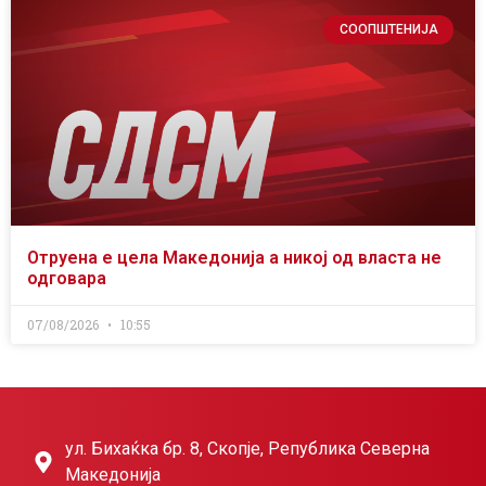
СООПШТЕНИЈА
Отруена е цела Македонија а никој од власта не
одговара
07/08/2026
10:55
ул. Бихаќка бр. 8, Скопје, Република Северна
Македонија