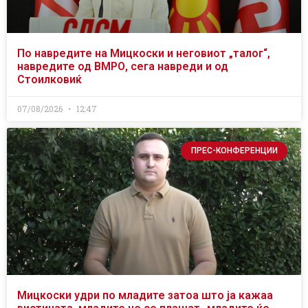
По навредите на Мицкоски и неговиот „талог“,
навредите од ВМРО, сега навреди и од
Стоилковиќ
07/08/2026
12:47
ПРЕС-КОНФЕРЕНЦИИ
Мицкоски удри по младите затоа што ја кажаа