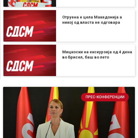
Отруена е цела Македонија а
никој од власта не одговара
Мицкоски на екскурзија од 4 дена
во Брисел, баш во лето
ПРЕС-КОНФЕРЕНЦИИ