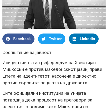
Facebook
Twitter
LinkedIn
Соопштение за јавност
Иницијативата за референдум на Христијан
Мицкоски е против македонскиот јазик, прави
штета на идентитетот, насочена е директно
против евроинтеграцијата на државата.
Сите официјални институции на Унијата
потврдија дека процесот на преговори за
членство го водиме како Македонци со