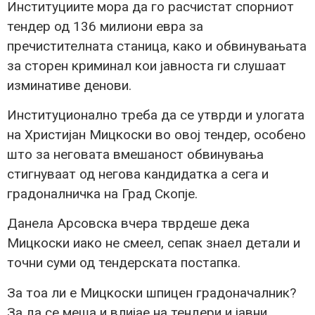
Институциите мора да го расчистат спорниот
тендер од 136 милиони евра за
пречистителната станица, како и обвинувањата
за сторен криминал кои јавноста ги слушаат
изминативе денови.
Институционално треба да се утврди и улогата
на Христијан Мицкоски во овој тендер, особено
што за неговата вмешаност обвинувања
стигнуваат од негова кандидатка а сега и
градоналничка на Град Скопје.
Данела Арсовска вчера тврдеше дека
Мицкоски иако не смеел, сепак знаел детали и
точни суми од тендерската постапка.
За тоа ли е Мицкоски шпицен градоначалник?
За да се меша и влијае на тендери и јавни