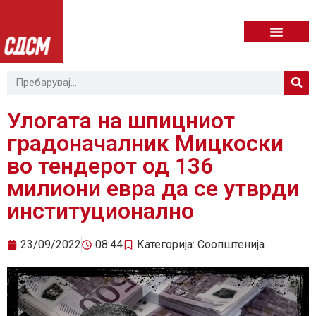
Улогата на шпицниот
градоначалник Мицкоски
во тендерот од 136
милиони евра да се утврди
институционално
23/09/2022
08:44
Категорија:
Соопштенија