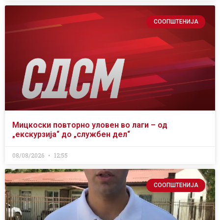
СООПШТЕНИЈА
Мицкоски повторно уловен во лаги – од
„екскурзија“ до „службен дел“
08/08/2026
12:55
СООПШТЕНИЈА