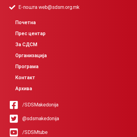
Е-пошта web@sdsm.org.mk
Почетна
Прес центар
За СДСМ
Организација
Програма
Контакт
Архива
/SDSMakedonija
@sdsmakedonija
/SDSMtube