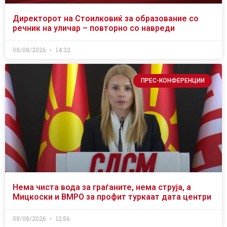
Директорот на Стоилковиќ за образование со
речник на уличар – повторно со навреди
08/08/2026
14:32
ПРЕС-КОНФЕРЕНЦИИ
Нема чиста вода за граѓаните, нема струја, а
Мицкоски и ВМРО за профит туркаат дата центри
08/08/2026
12:56