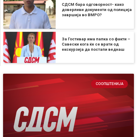
СДСМ бара одговорност- како
доверливи документи од полиција
завршија во ВМРО?
За Гостивар има папка со факти –
Савески кога ќе се врати од
екскурзија да постапи веднаш
СООПШТЕНИЈА