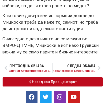
набавки, за да ги става рацете во медот?
Како овие доверливи информции дошле до
Мицкоски треба да каже тој самиот, но треба
да истражат и надлежните институции.
Очигледно е дека ништо не се менува во
ВМРО-ДПМНЕ, Мицкоски е ист како Груевски,
важни му се само парите и бизнис интересите.
ПРЕТХОДНА ОБЈАВА
СЛЕДНА ОБЈАВА
Битиќи: Субвенционираме 80 отсто од цената на струјата за граѓаните, посветени сме на обезбедување доволно енергенси за зимата
Ковачевски со Бајден, Мицкоски со Апасиев, тоа е разликата
Назад кон Прес центарот