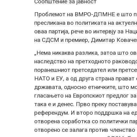
Соопштение за јавност
Проблемот на ВМРО-ДПМНЕ е што по
пресликана во политиката на актуел
оваа партија, рече во интервју за Н
на СДСМ и премиер, Димитар Коваче
„Нема никаква разлика, затоа што 
наследство на претходното раководс
поранешниот претседател или претсе
НАТО и ЕУ, а од друга страна прават
државата, односно етничките, што м
гласањето на Европскиот предлог за
така е и денес. Прво преку поставув
референдум. И второ поддршка на ед
отворена соработка со политички пар
отворено се залага против членство