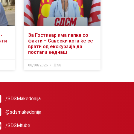
-
За Гостивар има папка со
нти
факти – Савески кога ќе се
врати од екскурзија да
постапи веднаш
08/08/2026
11:58
/SDSMakedonija
@sdsmakedonija
/SDSMtube