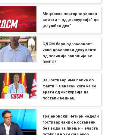
Мицкоски повторно уловен
во лаги – од „екскурзија“ до
„службен дел“
СДСМ бара одговорност-
како доверливи документи
од полиција завршија во
ВМРО?
За Гостивар има папка со
факти – Савески кога ќе се
врати од екскурзија да
постапи веднаш
Трајановски: Четири недели
гостиварчани се оставени
без вода за пиење – власта
потфрли во секој чекор,