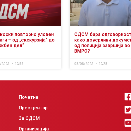
коски повторно уловен
СДСМ бара одговорност
аги – од „екскурзија“ до
како доверливи докуме
ужбен дел“
од полиција завршија во
ВМРО?
8/2026
12:55
08/08/2026
12:28
Почетна
Прес центар
За СДСМ
Организација