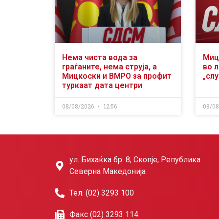
Нема чиста вода за
Миц
граѓаните, нема струја, а
во л
Мицкоски и ВМРО за профит
„сл
туркаат дата центри
08/08/2026
12:56
08/0
ул. Бихаќка бр. 8, Скопје, Република
Северна Македонија
Тел. (02) 3293 100
Факс (02) 3293 114