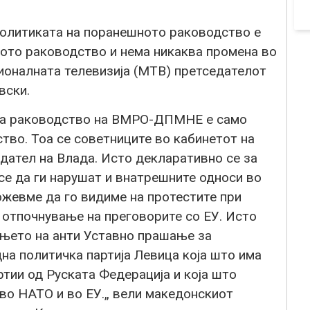
литиката на поранешното раководство е
ното раководство и нема никаква промена во
ационалната телевизија (МТВ) претседателот
вски.
ова раководство на ВМРО-ДПМНЕ е само
тво. Тоа се советниците во кабинетот на
дател на Влада. Исто декларативно се за
 се да ги нарушат и внатрешните односи во
ожевме да го видиме на протестите при
 отпочнување на преговорите со ЕУ. Исто
ањето на анти Уставно прашање за
на политичка партија Левица која што има
тии од Руската Федерација и која што
 во НАТО и во ЕУ.„ вели македонскиот