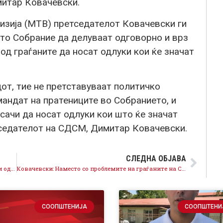
митар Ковачевски.
визија (МТВ) претседателот Ковачевски ги
то Собрание да делуваат одговорно и врз
од граѓаните да носат одлуки кои ќе значат
от, тие не претставуваат политичко
андат на пратениците во Собранието, и
сачи да носат одлуки кои што ќе значат
тседателот на СДСМ, Димитар Ковачевски.
СЛЕДНА ОБЈАВА
Ковачевски: ВМРО ДПМНЕ е против сите стратешки одлуки на земјата
Ковачевски: Наместо со проблемите на граѓаните на Скопје, ВМРО-ДПМНЕ се занимава со тендери
СООПШТЕНИЈА
СООПШТЕНИ