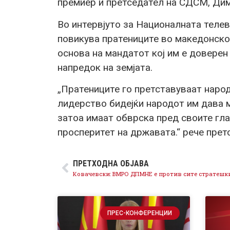
премиер и претседател на СДСМ, Ди
Во интервјуто за Националната теле
повикува пратениците во македонско
основа на мандатот кој им е доверен 
напредок на земјата.
„Пратениците го претставуваат народ
лидерство бидејќи народот им дава м
затоа имаат обврска пред своите гла
просперитет на државата.“ рече пре
ПРЕТХОДНА ОБЈАВА
ПРЕС-КОНФЕРЕНЦИИ