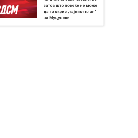
затоа што повеќе не може
да го скрие „тајниот план“
на Муцунски