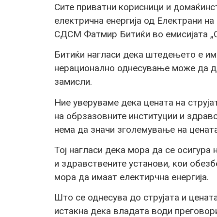
Сите приватни корисници и домаќинст
електрична енергија од Електрани на
СДСМ Фатмир Битиќи во емисијата „О
Битиќи нагласи дека штедењето е им
нерационално однесување може да до
замисли.
Ние уверуваме дека цената на струјат
на обрзазовните институции и здравс
нема да значи зголемување на цената 
Тој нагласи дека мора да се осигура
и здравствените установи, кои обезб
мора да имаат електирчна енергија.
Што се однесува до струјата и цената
истакна дека владата води преговори