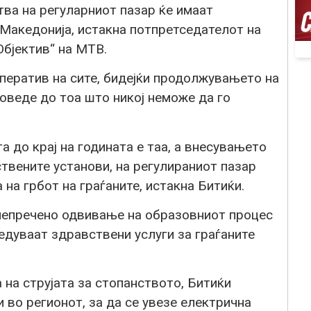
ва на регуларниот пазар ќе имаат
 Македонија, истакна потпретседателот на
бјектив“ на МТВ.
ператив на сите, бидејќи продолжувањето на
веде до тоа што никој неможе да го
а до крај на годината е таа, а внесувањето
твените установи, на регулираниот пазар
на грбот на граѓаните, истакна Битиќи.
 непречено одвивање на образовниот процес
едуваат здравствени услуги за граѓаните
 на струјата за стопанството, Битиќи
 во регионот, за да се увезе електрична