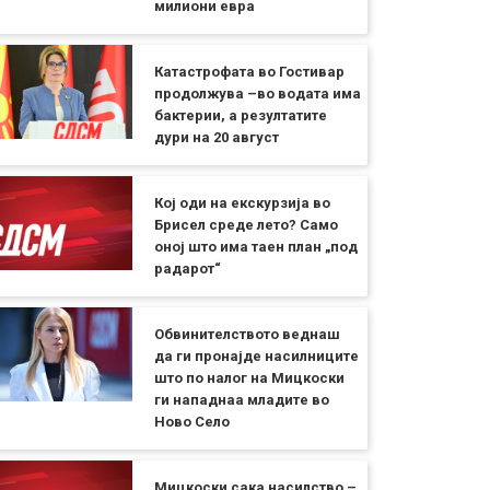
милиони евра
Катастрофата во Гостивар
продолжува –во водата има
бактерии, а резултатите
дури на 20 август
Кој оди на екскурзија во
Брисел среде лето? Само
оној што има таен план „под
радарот“
Обвинителството веднаш
да ги пронајде насилниците
што по налог на Мицкоски
ги нападнаа младите во
Ново Село
Мицкоски сака насилство –