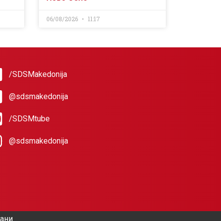
06/08/2026
11:17
/SDSMakedonija
@sdsmakedonija
/SDSMtube
@sdsmakedonija
жани