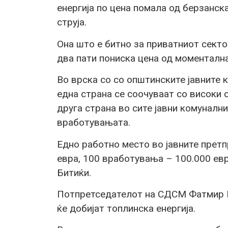
енергија по цена помала од берзанска
струја.
Она што е битно за приватниот сект
два пати пониска цена од моментална
Во врска со со општинските јавните к
една страна се соочуваат со високи 
друга страна во сите јавни комуналн
вработувањата.
Едно работно место во јавните претп
евра, 100 вработувања – 100.000 евр
Битиќи.
Потпретседателот на СДСМ Фатмир Би
ќе добијат топлинска енергија.