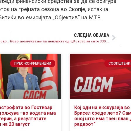
збеди финансиски средства за да се осигура
ок на грејната сезона во Скопје, истакна
тиќи во емисијата „Објектив“ на МТВ.
СЛЕДНА ОБЈАВА
Ковачевски: Да се обединиме за европска иднина, околу стремежот за Европска Македонија!
Ново покачување на пензиите од 6,8 отсто за сите 330.000 пензионери
ПРЕС-КОНФЕРЕНЦИИ
СООПШТЕНИ
астрофата во Гостивар
Кој оди на екскурзија во
должува –во водата има
Брисел среде лето? Са
ерии, а резултатите
оној што има таен план 
 на 20 август
радарот“