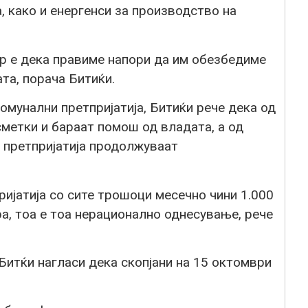
, како и енергенси за производство на
ор е дека правиме напори да им обезбедиме
та, порача Битиќи.
омунални претпријатија, Битиќи рече дека од
сметки и бараат помош од владата, а од
и претпријатија продолжуваат
ријатија со сите трошоци месечно чини 1.000
а, тоа е тоа нерационално однесување, рече
тќи нагласи дека скопјани на 15 октомври