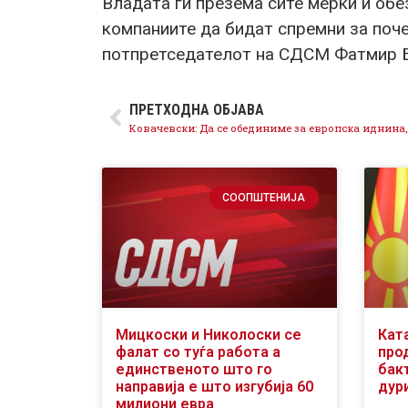
Владата ги презема сите мерки и обе
компаниите да бидат спремни за почет
потпретседателот на СДСМ Фатмир Би
ПРЕТХОДНА ОБЈАВА
СООПШТЕНИЈА
Мицкоски и Николоски се
Кат
фалат со туѓа работа а
про
единственото што го
бакт
направија е што изгубија 60
дури
милиони евра