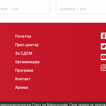
/2026
11:49
06/08/2026
11:18
Почетна
Прес центар
За СДСМ
Организација
Програма
Контакт
Архива
ијалдемократски Сојуз на Македонија. Сите права се задр