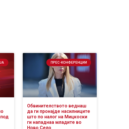
ЈА
ПРЕС-КОНФЕРЕНЦИИ
Обвинителството веднаш
мо
да ги пронајде насилниците
„под
што по налог на Мицкоски
ги нападнаа младите во
Ново Село