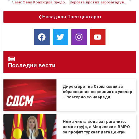
Заев: Оваа Коалиција продолжува да им служи на граѓаните, заедно на 12 април го потврдуваме патот на напредокот
Борбата против аерозагадувањето е на прав пат, СДСМ се грижи за граѓаните и животната средина
Назад кон Прес центарот
Последни вести
Директорот на Стоилковиќ за
образование со речник на уличар
– повторно со навреди
Нема чиста вода за граѓаните,
нема струја, а Мицкоски и ВМРО
за профит туркаат дата центри