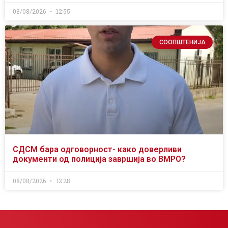
08/08/2026
12:55
СООПШТЕНИЈА
СДСМ бара одговорност- како доверливи
документи од полиција завршија во ВМРО?
08/08/2026
12:28