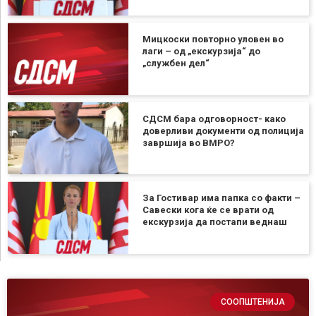
Мицкоски повторно уловен во
лаги – од „екскурзија“ до
„службен дел“
СДСМ бара одговорност- како
доверливи документи од полиција
завршија во ВМРО?
За Гостивар има папка со факти –
Савески кога ќе се врати од
екскурзија да постапи веднаш
СООПШТЕНИЈА