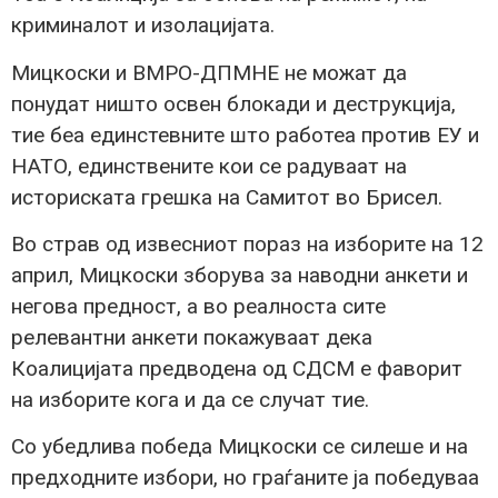
криминалот и изолацијата.
Мицкоски и ВМРО-ДПМНЕ не можат да
понудат ништо освен блокади и деструкција,
тие беа единстевните што работеа против ЕУ и
НАТО, единствените кои се радуваат на
историската грешка на Самитот во Брисел.
Во страв од извесниот пораз на изборите на 12
април, Мицкоски зборува за наводни анкети и
негова предност, а во реалноста сите
релевантни анкети покажуваат дека
Коалицијата предводена од СДСМ е фаворит
на изборите кога и да се случат тие.
Со убедлива победа Мицкоски се силеше и на
предходните избори, но граѓаните ја победуваа