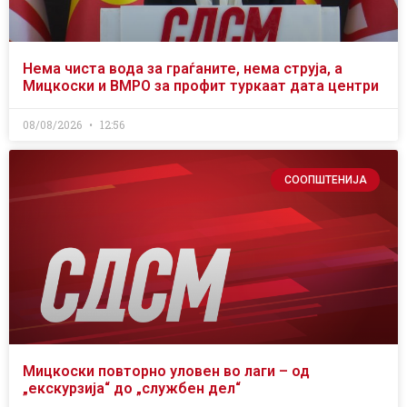
Нема чиста вода за граѓаните, нема струја, а
Мицкоски и ВМРО за профит туркаат дата центри
08/08/2026
12:56
СООПШТЕНИЈА
Мицкоски повторно уловен во лаги – од
„екскурзија“ до „службен дел“