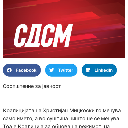
Facebook
Twitter
LinkedIn
Соопштение за јавност
Коалицијата на Христијан Мицкоски го менува
само името, а во суштина ништо не се менува.
Тоа е Коалиција за обнова на режимот, на