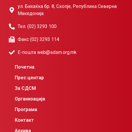
ул. Бихаќка бр. 8, Скопје, Република Северна
Македонија
Тел. (02) 3293 100
Факс (02) 3293 114
Е-пошта web@sdsm.org.mk
Почетна
Прес центар
За СДСМ
Организација
Програма
Контакт
Архива