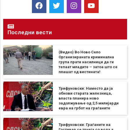
Последни вести
(Видео) Во Ново Село
Организираната криминална
група прати насилници да ги
тепаат младите – затоа што се
плашат од вистината!
Трифуновски: Наместо да ја
обнови старата железница,
власта планира ново
задолжување од 2,5 милијарди
евра на грбот на граѓаните
Трифуновски: Граѓаните на
Гостивар се труеја со вода а