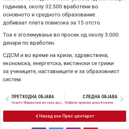
годинава, околу 32.500 вработени во
основното и средното образование
добиваат плата повисока за 15 отсто.
Тоа е зголемување во просек од околу 3.000
денари по вработен.
СДСМ и во време на кризи, здравствена,
економска, енергетска, вистински се грижи
за учениците, наставниците и за образовниот
систем.
ПРЕТХОДНА ОБЈАВА
СЛЕДНА ОБЈАВА
Зошто Мицкоски не сака да ја даде струјата од хидроцентралите на граѓаните?
Лефков призна дека Ковачевски нема поврзаност со фирмата, очајни се фабрикувањата на ВМРО ДПМНЕ
Назад кон Прес центарот