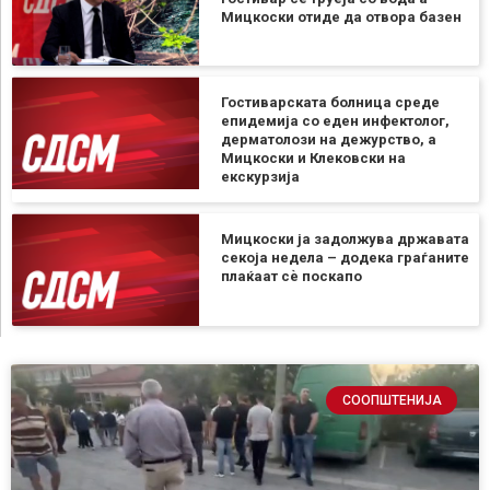
Мицкоски отиде да отвора базен
Гостиварската болница среде
епидемија со еден инфектолог,
дерматолози на дежурство, а
Мицкоски и Клековски на
екскурзија
Мицкоски ја задолжува државата
секоја недела – додека граѓаните
плаќаат сѐ поскапо
СООПШТЕНИЈА