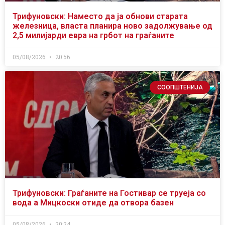
Трифуновски: Наместо да ја обнови старата
железница, власта планира ново задолжување од
2,5 милијарди евра на грбот на граѓаните
05/08/2026
20:56
СООПШТЕНИЈА
Трифуновски: Граѓаните на Гостивар се труеја со
вода а Мицкоски отиде да отвора базен
05/08/2026
20:24