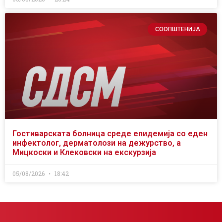
СООПШТЕНИЈА
Гостиварската болница среде епидемија со еден
инфектолог, дерматолози на дежурство, а
Мицкоски и Клековски на екскурзија
05/08/2026
18:42