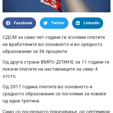
Facebook
Twitter
LinkedIn
СДСМ за само пет години ги зголеми платите
на вработените во основното и во средното
образование за 36 проценти.
Од друга страна ВМРО-ДПМНЕ за 11 години ги
покачи платите на наставниците за само 4
отсто.
Од 2017 година платите во основното и
средното образование се поголеми за повеќе
од една третина.
Само со последното покачување, од септември