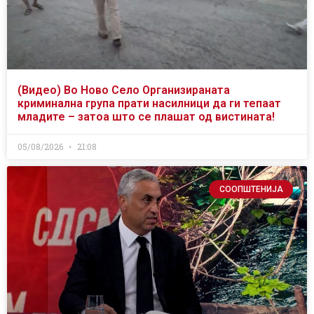
(Видео) Во Ново Село Организираната
криминална група прати насилници да ги тепаат
младите – затоа што се плашат од вистината!
05/08/2026
21:08
СООПШТЕНИЈА