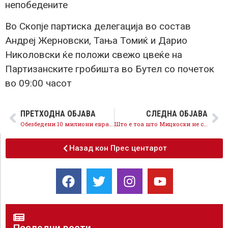
непобедените
Во Скопје партиска делегација во состав
Андреј Жерновски, Тања Томиќ и Дарио
Николовски ќе положи свежо цвеќе на
Партизанските гробишта во Бутел со почеток
во 09:00 часот
ПРЕТХОДНА ОБЈАВА
СЛЕДНА ОБЈАВА
Обезбедени 10 милиони евра за субвенционирање на 10.000 семејства за набавка на инвертори, мерките за чист воздух се на прав пат
Што е тоа што Мицкоски не сака да се открие за неговите хидроцентрали?
Назад кон Прес центарот
Последни вести