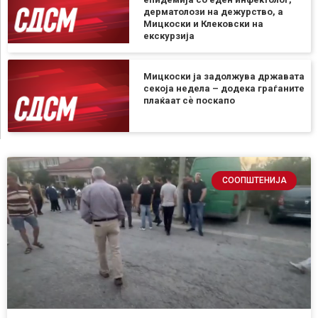
дерматолози на дежурство, а
Мицкоски и Клековски на
екскурзија
Мицкоски ја задолжува државата
секоја недела – додека граѓаните
плаќаат сѐ поскапо
СООПШТЕНИЈА