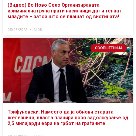
(Видео) Во Ново Село Организираната
криминална група прати насилници да ги тепаат
младите – затоа што се плашат од вистината!
05/08/2026
21:08
СООПШТЕНИЈА
Трифуновски: Наместо да ја обнови старата
железница, власта планира ново задолжување од
2,5 милијарди евра на грбот на граѓаните