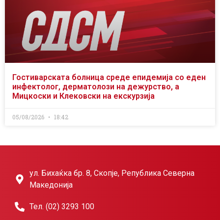
Гостиварската болница среде епидемија со еден
инфектолог, дерматолози на дежурство, а
Мицкоски и Клековски на екскурзија
05/08/2026
18:42
ул. Бихаќка бр. 8, Скопје, Република Северна
Македонија
Тел. (02) 3293 100