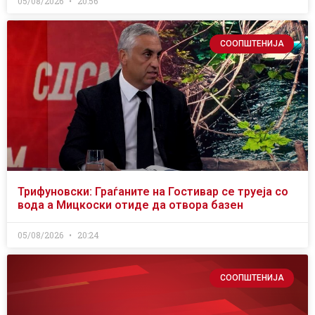
05/08/2026
20:56
СООПШТЕНИЈА
Трифуновски: Граѓаните на Гостивар се труеја со
вода а Мицкоски отиде да отвора базен
05/08/2026
20:24
СООПШТЕНИЈА