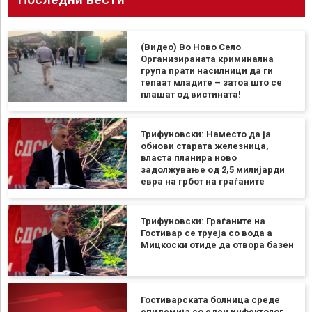
(Видео) Во Ново Село
Организираната криминална
група прати насилници да ги
тепаат младите – затоа што се
плашат од вистината!
Трифуновски: Наместо да ја
обнови старата железница,
власта планира ново
задолжување од 2,5 милијарди
евра на грбот на граѓаните
Трифуновски: Граѓаните на
Гостивар се труеја со вода а
Мицкоски отиде да отвора базен
Гостиварската болница среде
епидемија со еден инфектолог,