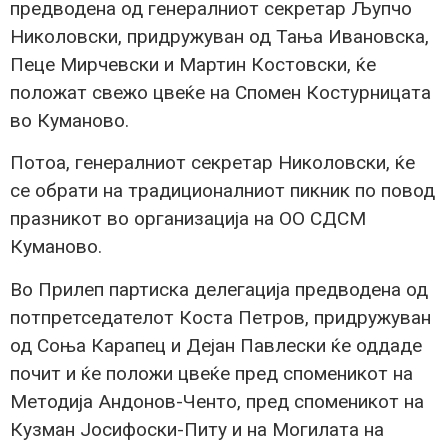
предводена од генералниот секретар Љупчо
Николовски, придружуван од Тања Ивановска,
Пеце Мирчевски и Мартин Костовски, ќе
положат свежо цвеќе на Спомен Костурницата
во Куманово.
Потоа, генералниот секретар Николовски, ќе
се обрати на традиционалниот пикник по повод
празникот во организација на ОО СДСМ
Куманово.
Во Прилеп партиска делегација предводена од
потпретседателот Коста Петров, придружуван
од Соња Карапец и Дејан Павлески ќе оддаде
почит и ќе положи цвеќе пред споменикот на
Методија Андонов-Ченто, пред споменикот на
Кузман Јосифоски-Питу и на Могилата на