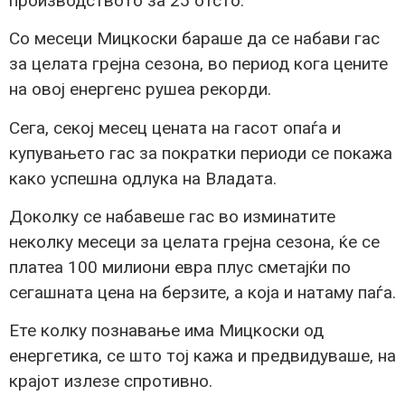
производството за 25 отсто.
Со месеци Мицкоски бараше да се набави гас
за целата грејна сезона, во период кога цените
на овој енергенс рушеа рекорди.
Сега, секој месец цената на гасот опаѓа и
купувањето гас за пократки периоди се покажа
како успешна одлука на Владата.
Доколку се набавеше гас во изминатите
неколку месеци за целата грејна сезона, ќе се
платеа 100 милиони евра плус сметајќи по
сегашната цена на берзите, а која и натаму паѓа.
Ете колку познавање има Мицкоски од
енергетика, се што тој кажа и предвидуваше, на
крајот излезе спротивно.