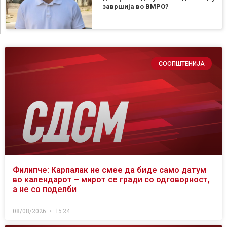
завршија во ВМРО?
СООПШТЕНИЈА
Филипче: Карпалак не смее да биде само датум
во календарот – мирот се гради со одговорност,
а не со поделби
08/08/2026
15:24