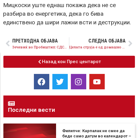
Мицкоски уште еднаш покажа дека не се
разбира во енергетика, дека го бива
единствено да шири лажни всти и деструкции.
ПРЕТХОДНА ОБЈАВА
СЛЕДНА ОБЈАВА
Зечевиќ во Пробиштип: СДСМ е заштитник на граѓаните и гарантор на стабилноста на државата
Целата струја е од домашно производство, ЕСМ покрива 100% од потребите
Назад кон Прес центарот
Последни вести
Филипче: Карпалак не смее да
биде само датум во календарот –