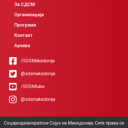
За СДСМ
Организација
Програма
Контакт
Архива
/SDSMakedonija
@sdsmakedonija
/SDSMtube
@sdsmakedonija
Социјалдемократски Сојуз на Македонија. Сите права се