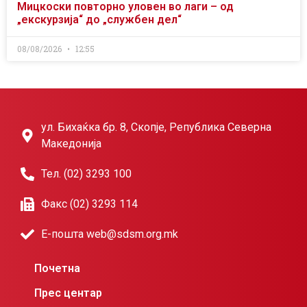
Мицкоски повторно уловен во лаги – од
„екскурзија“ до „службен дел“
08/08/2026
12:55
ул. Бихаќка бр. 8, Скопје, Република Северна
Македонија
Тел. (02) 3293 100
Факс (02) 3293 114
Е-пошта web@sdsm.org.mk
Почетна
Прес центар