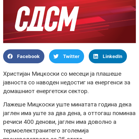
Facebook
Twitter
LinkedIn
Христијан Мицкоски со месеци ја плашеше
јавноста со наводен недостиг на енергенси за
домашниот енергетски сектор.
Лажеше Мицкоски уште минатата година дека
јаглен има уште за два дена, а оттогаш поминаа
речиси 400 денови, јаглен има доволно а
термоелектранитего зголемија