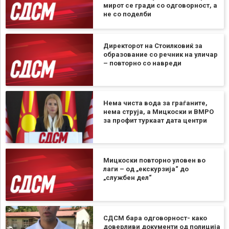
мирот се гради со одговорност, а
не со поделби
Директорот на Стоилковиќ за
образование со речник на уличар
– повторно со навреди
Нема чиста вода за граѓаните,
нема струја, а Мицкоски и ВМРО
за профит туркаат дата центри
Мицкоски повторно уловен во
лаги – од „екскурзија“ до
„службен дел“
СДСМ бара одговорност- како
доверливи документи од полиција