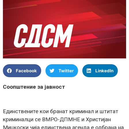
Facebook
Twitter
LinkedIn
Соопштение за јавност
Единствените кои бранат криминал и штитат
криминалци се ВМРО-ДПМНЕ и Христијан
Мицкоски чија единствена агенда е одбрана на