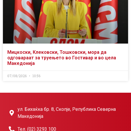
Мицкоски, Клековски, Тошковски, мора да
одговараат за труењето во Гостивар и во цела
Македонија
07/08/2026
10:56
ул. Бихаќка бр. 8, Скопје, Република Северна
Македонија
Тел. (02) 3293 100