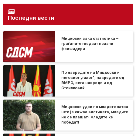
Последни вести
Мицкоски сака статистика –
граѓаните гледаат празни
фрижидери
По навредите на Мицкоски и
неговиот „талог“, навредите од
ВМРО, сега навреди и од
Стоилковиќ
Мицкоски удри по младите затоа
што ја кажаа вистината, младите
не се плашат- младите ќе
победат!