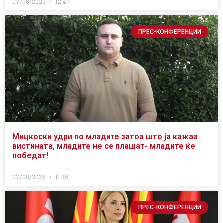
07/08/2026
12:47
ПРЕС-КОНФЕРЕНЦИИ
Мицкоски удри по младите затоа што ја кажаа
вистината, младите не се плашат- младите ќе
победат!
07/08/2026
11:35
ПРЕС-КОНФЕРЕНЦИИ