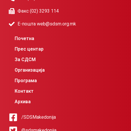
Факс (02) 3293 114
Е-пошта web@sdsm.org.mk
Почетна
Прес центар
За СДСМ
Организација
Програма
Контакт
Архива
/SDSMakedonija
@sdsmakedonija