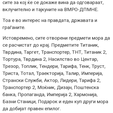
сите за кој ќе се докаже вина да одговараат,
вклучително и тајкуните на ВМРО-ДПМНЕ.
Тоа е во интерес на правдата, државата и
граѓаните.
Истовремено, сите отворени предмети мора да
се расчистат до крај. Предметите Титаник,
Тврдина, Таргет, Транспортер, ТНТ, Титаник 2,
Тортура, Тврдина 2, Насилство во Центар,
Трезор, Топлик, Тендери, Тарифа, Тенк, Труст,
Триста, Тотал, Траекторија, Талир, Империја,
Странски Служби, Актор, Лидери, Тарифа 2,
Транспортер 2, Моќник, Дизајн, Поштенска
банка, Пропаганда, Империја 2, Хармонија,
Базни Станици, Подарок и еден куп други мора
да добијат правен епилог.