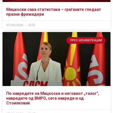
Мицкоски сака статистика – граѓаните гледаат
празни фрижидери
07/08/2026
15:55
ПРЕС-КОНФЕРЕНЦИИ
По навредите на Мицкоски и неговиот „талог“,
навредите од ВМРО, сега навреди и од
Стоилковиќ