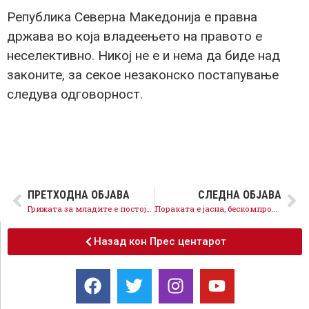
Република Северна Македонија е правна
држава во која владеењето на правото е
неселективно. Никој не е и нема да биде над
законите, за секое незаконско постапување
следува одговорност.
ПРЕТХОДНА ОБЈАВА
СЛЕДНА ОБЈАВА
Грижата за младите е постојана, реализираме политики кои отвораат перспективи за младите, нови шанси и подобар животен стандард
Пораката е јасна, бескомпромисно против криминалот и корупцијата
Назад кон Прес центарот