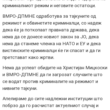
криминалниот режим и неговите остатоци.
ВМРО-ДПМНЕ одработува за тајкуните од
режимот и обвинетите криминалци, со надеж
дека ќе ја поткопаат правната држава, дека
нема да се донесе новиот закон за ЈО, дека
нема да станеме членка на НАТО и ЕУ и дека
вистинските криминалци ќе ги спасат и да ги
претстават како жртви.
Нема да успеат обидите на Христијан Мицкоски
и ВМРО-ДПМНЕ да ги загрозат случаите што
се водат против криминалите на режимот и
нивните тајкуни.
Апелираме до сите надлежни институции што
побрзо да го расчистат актуелниот случај и