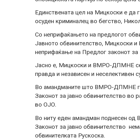
Единствената цел на Мицкоски е да г
осуден криминалец во бегство, Никол
Со неприфаќањето на предлогот обви
Јавното обвинителство, Мицкоски 
неприфаќање на Предлог законот за 
Јасно е, Мицкоски и ВМРО-ДПМНЕ се
правда и независен и неселективен с
Во амандманите што ВМРО-ДПМНЕ ги 
Законот за јавно обвинителство во р
во ОЈО.
Во ниту еден амандман поднесен од
Законот за јавно обвинителство нем
обвинителката Рускоска.