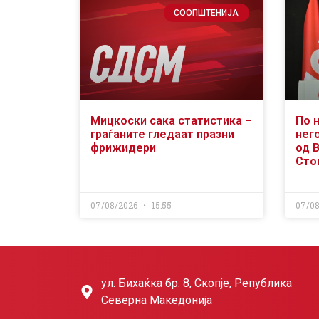
СООПШТЕНИЈА
Мицкоски сака статистика –
По 
граѓаните гледаат празни
него
фрижидери
од 
Сто
07/08/2026
15:55
07/0
ул. Бихаќка бр. 8, Скопје, Република
Северна Македонија