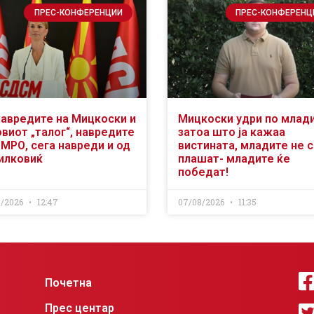
ПРЕС-КОНФЕРЕНЦИИ
ПРЕС-КОНФЕРЕНЦ
навредите на Мицкоски и
Мицкоски удри по млад
виот „талог“, навредите
затоа што ја кажаа
ВМРО, сега навреди и од
вистината, младите не 
илковиќ
плашат- младите ќе
победат!
8/2026
12:47
07/08/2026
11:35
Почетна
Прес центар