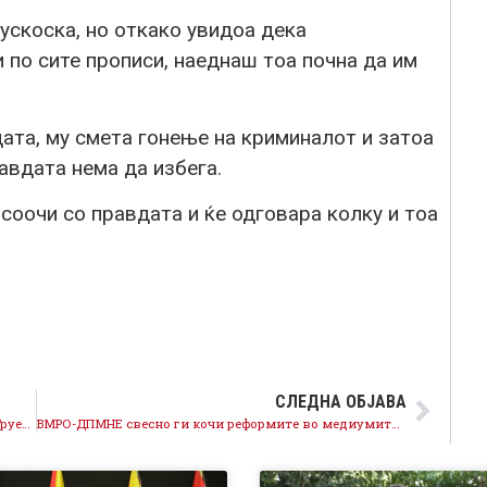
коска, но откако увидоа дека
 по сите прописи, наеднаш тоа почна да им
ата, му смета гонење на криминалот и затоа
авдата нема да избега.
 соочи со правдата и ќе одговара колку и тоа
СЛЕДНА ОБЈАВА
Мицкоски не може да го одбрани криминалот на Груевски, нов Предлог-закон за Јавно обвинителство
ВМРО-ДПМНЕ свесно ги кочи реформите во медиумите, сака да ги зачува своите партиски кадри во МРТ и АВМУ