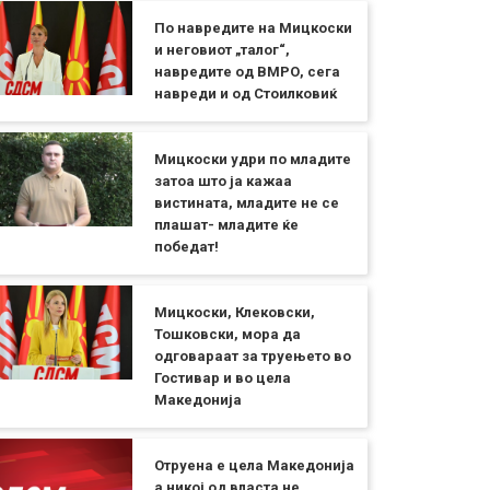
По навредите на Мицкоски
и неговиот „талог“,
навредите од ВМРО, сега
навреди и од Стоилковиќ
Мицкоски удри по младите
затоа што ја кажаа
вистината, младите не се
плашат- младите ќе
победат!
Мицкоски, Клековски,
Тошковски, мора да
одговараат за труењето во
Гостивар и во цела
Македонија
Отруена е цела Македонија
а никој од власта не