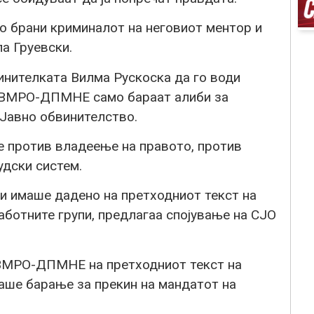
о брани криминалот на неговиот ментор и
а Груевски.
нителката Вилма Рускоска да го води
и ВМРО-ДПМНЕ само бараат алиби за
Јавно обвинителство.
 против владеење на правото, против
удски систем.
имаше дадено на претходниот текст на
аботните групи, предлагаа спојување на СЈО
 ВМРО-ДПМНЕ на претходниот текст на
аше барање за прекин на мандатот на