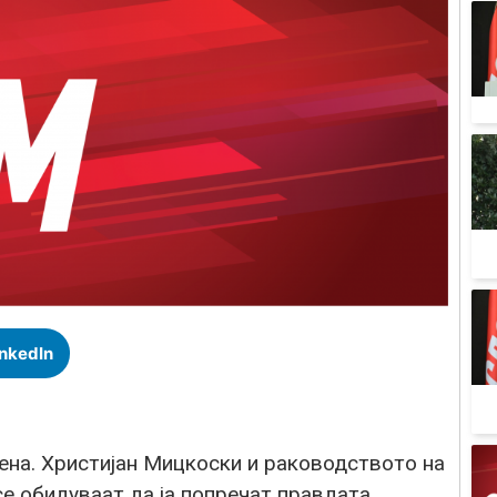
inkedIn
а. Христијан Мицкоски и раководството на
се обидуваат да ја попречат правдата.