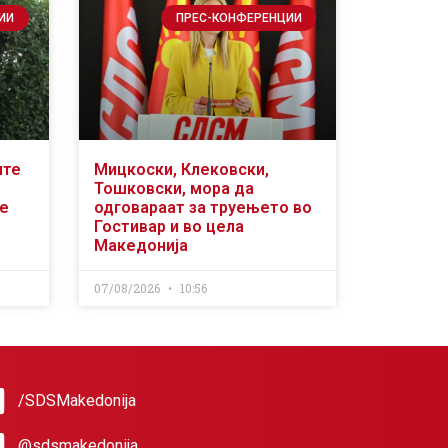
ИИ
ПРЕС-КОНФЕРЕНЦИИ
ите
Мицкоски, Клековски,
Тошковски, мора да
се
одговараат за труењето во
Гостивар и во цела
Македонија
07/08/2026
10:56
/SDSMakedonija
@sdsmakedonija