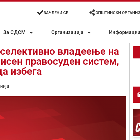
ЗАЧЛЕНИ СЕ
ОПШТИНСКИ ОРГАНИ
За СДСМ
Организација
Информации 
еселективно владеење на
висен правосуден систем,
да избега
нија