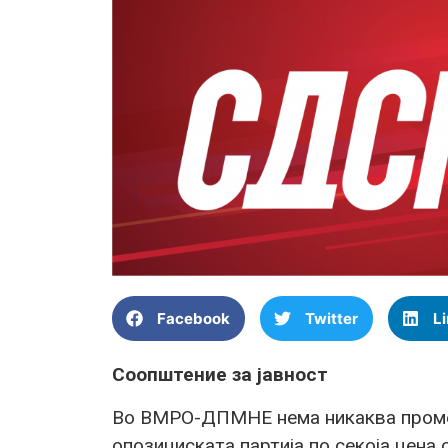
Facebook
Twitter
L
Соопштение за јавност
Во ВМРО-ДПМНЕ нема никаква промен
опозициската партија по секоја цена 