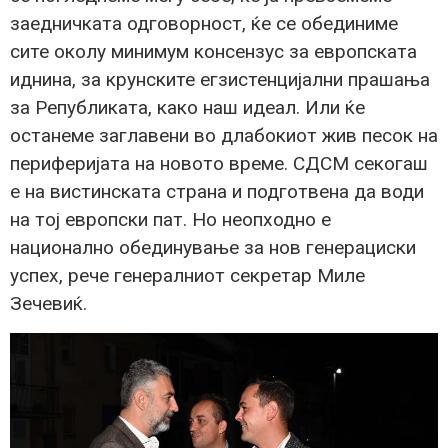
заедничката одговорност, ќе се обединиме
сите околу минимум консензус за европската
иднина, за крунските егзистенцијални прашања
за Републиката, како наш идеал. Или ќе
останеме заглавени во длабокиот жив песок на
периферијата на новото време. СДСМ секогаш
е на вистинската страна и подготвена да води
на тој европски пат. Но неопходно е
национално обединување за нов генерациски
успех, рече генералниот секретар Миле
Зечевиќ.