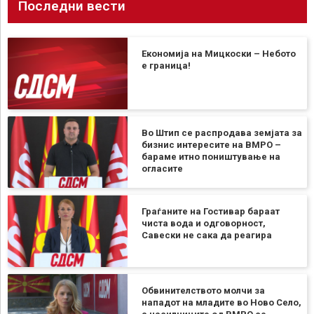
Последни вести
Економија на Мицкоски – Небото
е граница!
Во Штип се распродава земјата за
бизнис интересите на ВМРО –
бараме итно поништување на
огласите
Граѓаните на Гостивар бараат
чиста вода и одговорност,
Савески не сака да реагира
Обвинителството молчи за
нападот на младите во Ново Село,