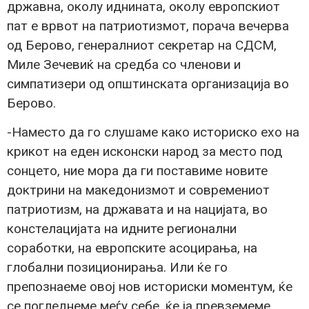
државна, околу иднината, околу европскиот
пат е врвот на патриотизмот, порача вечерва
од Берово, генералниот секретар на СДСМ,
Миле Зечевиќ на средба со членови и
симпатизери од општинската организација во
Берово.
-Наместо да го слушаме како историско ехо на
крикот на еден исконски народ за место под
сонцето, ние мора да ги поставиме новите
доктрини на македонизмот и современиот
патриотизм, на државата и на нацијата, во
констелацијата на идните регионални
соработки, на европските асоцирања, на
глобални позиционирања. Или ќе го
препознаеме овој нов историски моментум, ќе
се погледнеме меѓу себе, ќе ја превземеме