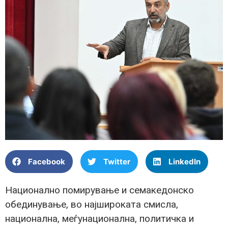
Facebook
Twitter
LinkedIn
Национално помирување и семакедонско
обединување, во најшироката смисла,
национална, меѓунационална, политичка и