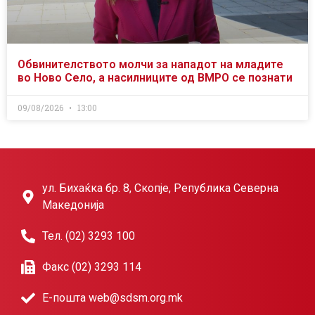
Обвинителството молчи за нападот на младите
во Ново Село, а насилниците од ВМРО се познати
09/08/2026
13:00
ул. Бихаќка бр. 8, Скопје, Република Северна
Македонија
Тел. (02) 3293 100
Факс (02) 3293 114
Е-пошта web@sdsm.org.mk