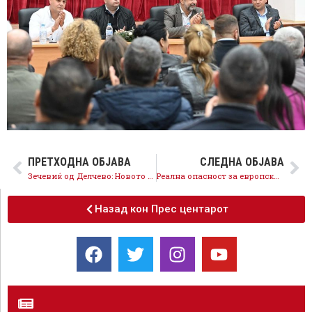
ПРЕТХОДНА ОБЈАВА
СЛЕДНА ОБЈАВА
Зечевиќ од Делчево: Новото време налага нови доктрини, европскиот пат е новиот македонизам
Реална опасност за европскиот пат се Левица и Апасиев, Мицкоски е нивни заложник
Назад кон Прес центарот