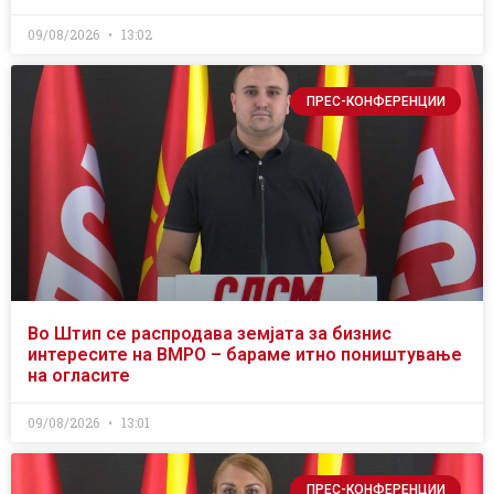
09/08/2026
13:02
ПРЕС-КОНФЕРЕНЦИИ
Во Штип се распродава земјата за бизнис
интересите на ВМРО – бараме итно поништување
на огласите
09/08/2026
13:01
ПРЕС-КОНФЕРЕНЦИИ