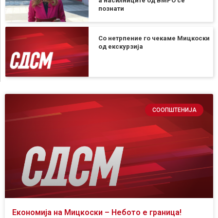
а насилниците од ВМРО се
познати
Со нетрпение го чекаме Мицкоски
од екскурзија
СООПШТЕНИЈА
Економија на Мицкоски – Небото е граница!