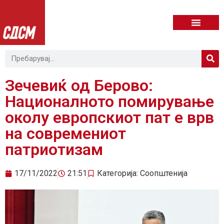
Зечевиќ од Берово:
Националното помирување
околу европскиот пат е врв
на современиот
патриотизам
17/11/2022
21:51
Категорија:
Соопштенија