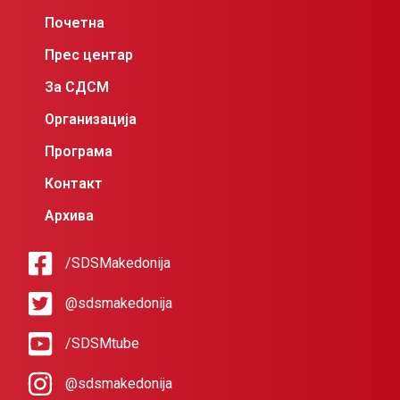
Почетна
Прес центар
За СДСМ
Организација
Програма
Контакт
Архива
/SDSMakedonija
@sdsmakedonija
/SDSMtube
@sdsmakedonija