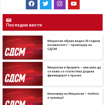
Последни вести
Мицкоски објави видео 35 години
независност – промоција на
СДСМ
Мицкоски и бројките – или како да
се лаже со статистика додека
фрижидерот е празен
Економија на Мицкоски – Небото
е граница!