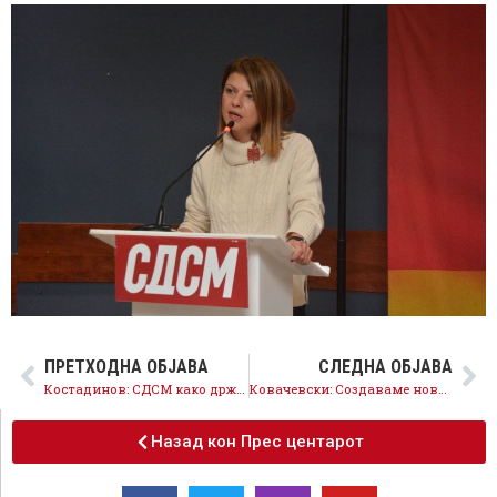
ПРЕТХОДНА ОБЈАВА
СЛЕДНА ОБЈАВА
Костадинов: СДСМ како државотворна партија, се грижи за сите граѓани и за европската иднина
Ковачевски: Создаваме нова економска визија за европска Македонија
Назад кон Прес центарот