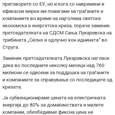
прeговорите со ЕУ, но и кога со навремени и
ефикасни мерки им помагаме на граѓаните и
компаниите во време на најголема светска
економска и енергетска криза, порача заменик
претседателката на СДСМ Сања Лукаревска на
трибината „Силно и одлучно кон иднината“ во
Струга.
Заменик претседателката Лукаревска нагласи
дека во последните неколку месеци над 760
милиони се одвоени за поддршка на граѓаните
и компаниите за справување со последиците од
кризата.
Ја субвенционираме цената на електричната
енергија до 80% за домаќинствата и малите
компании, обезбедивме фиксна цена на