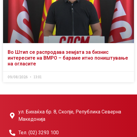
Во Штип се распродава земјата за бизнис
интересите на ВМРО – бараме итно поништување
на огласите
09/08/2026
13:01
ул. Бихаќка бр. 8, Скопје, Република Северна
Македонија
Тел. (02) 3293 100