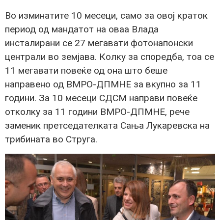
Во изминатите 10 месеци, само за овој краток
период од мандатот на оваа Влада
инсталирани се 27 мегавати фотонапонски
централи во земјава. Колку за споредба, тоа се
11 мегавати повеќе од она што беше
направено од ВМРО-ДПМНЕ за вкупно за 11
години. За 10 месеци СДСМ направи повеќе
отколку за 11 години ВМРО-ДПМНЕ, рече
заменик претседателката Сања Лукаревска на
трибината во Струга.