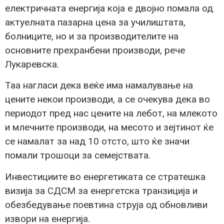
електричната енергија која е двојно помала од
актуелната пазарна цена за училиштата,
болниците, но и за производителите на
основните прехранбени производи, рече
Лукаревска.
Таа нагласи дека веќе има намалување на
цените некои производи, а се очекува дека во
периодот пред нас цените на лебот, на млекото
и млечните производи, на месото и зејтинот ќе
се намалат за над 10 отсто, што ќе значи
помали трошоци за семејствата.
Инвестициите во енергетиката се стратешка
визија за СДСМ за енергетска транзиција и
обезбедување поевтина струја од обновливи
извори на енергија.