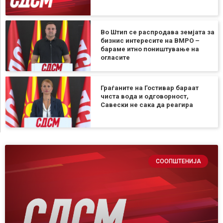
Во Штип се распродава земјата за
бизнис интересите на ВМРО –
бараме итно поништување на
огласите
Граѓаните на Гостивар бараат
чиста вода и одговорност,
Савески не сака да реагира
СООПШТЕНИЈА