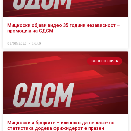
Мицкоски објави видео 35 години независност –
промоција на СДСМ
09/08/2026
14:40
СООПШТЕНИЈА
Мицкоски и бројките – или како да се лаже со
статистика додека фрижидерот е празен