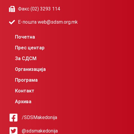
Факс (02) 3293 114
Е-пошта web@sdsm.org.mk
Почетна
Прес центар
За СДСМ
Организација
Програма
Контакт
Архива
/SDSMakedonija
@sdsmakedonija