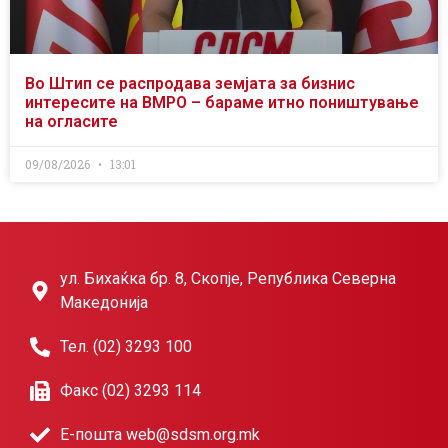
Во Штип се распродава земјата за бизнис
интересите на ВМРО – бараме итно поништување
на огласите
09/08/2026
13:01
ул. Бихаќка бр. 8, Скопје, Република Северна
Македонија
Тел. (02) 3293 100
Факс (02) 3293 114
Е-пошта web@sdsm.org.mk