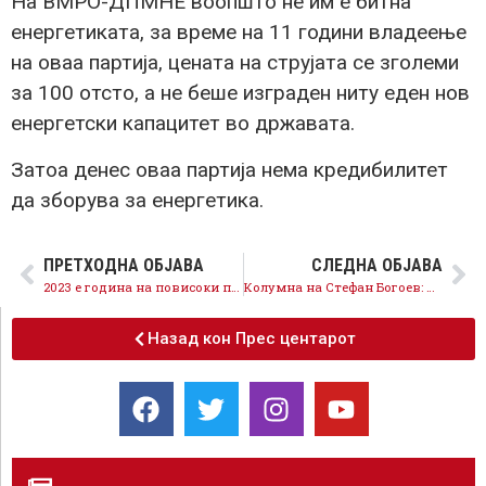
На ВМРО-ДПМНЕ воопшто не им е битна
енергетиката, за време на 11 години владеење
на оваа партија, цената на струјата се зголеми
за 100 отсто, а не беше изграден ниту еден нов
енергетски капацитет во државата.
Затоа денес оваа партија нема кредибилитет
да зборува за енергетика.
ПРЕТХОДНА ОБЈАВА
СЛЕДНА ОБЈАВА
2023 е година на повисоки плати и пензии и забрзан еконоски раст
Колумна на Стефан Богоев: Десно кроше од “левицата”
Назад кон Прес центарот