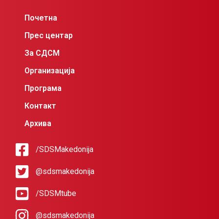
Почетна
Прес центар
За СДСМ
Организација
Програма
Контакт
Архива
/SDSMakedonija
@sdsmakedonija
/SDSMtube
@sdsmakedonija