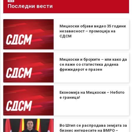
Последни вести
Мицкоски објави видео 35 години
независност – промоција на
СДСМ
Мицкоски и бројките – или како да
се лаже со статистика додека
фрижидерот е празен
Економија на Мицкоски – Небото
е граница!
Во Штип се распродава земјата за
бизнис интересите на ВМРО –