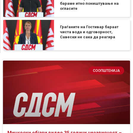
бараме итно поништување на
огласите
Граѓаните на Гостивар бараат
чиста вода и одговорност,
Савески не сака да реагира
СООПШТЕНИЈА
Мицкоски објави видео 35 години независност –