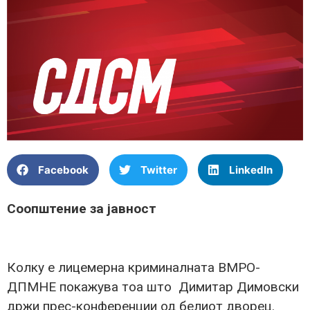
Facebook
Twitter
LinkedIn
Соопштение за јавност
Колку е лицемерна криминалната ВМРО-
ДПМНЕ покажува тоа што Димитар Димовски
држи прес-конференции од белиот дворец.