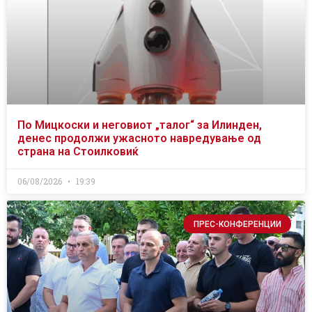
По Мицкоски и неговиот „талог“ за Илинден,
денес продолжи ужасното навредување од
страна на Стоилковиќ
06/08/2026
19:39
ПРЕС-КОНФЕРЕНЦИИ