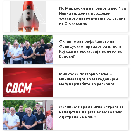
По Мицкоски и неговиот „талог“ за
Илинден, денес продолжи
ужасното навредување од страна
на Стоилковиќ
Филипче за прифаќањето на
Францускиот предлог од власта:
Кој оди на екскурзија во лето, во
Брисел?
Мицкоски повторно лаже –
минималецот во Македонија е
меѓу најслабите во регионот
Филипче: Бараме итна истрага за
нападот на децата во Ново Село
од страна на ВМРО