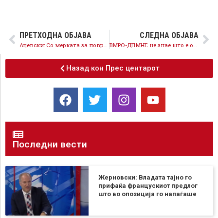
ПРЕТХОДНА ОБЈАВА
СЛЕДНА ОБЈАВА
Aцевски: Со мерката за поврат на 15% од ДДВ, за прв пат во нашата земја, секој граѓанин кој плаќа данок добива пари назад од државата
ВМРО-ДПМНЕ не знае што е одговорност, за нив тоа е мисловна именка
Назад кон Прес центарот
Последни вести
Жерновски: Владата тајно го
прифаќа францускиот предлог
што во опозиција го напаѓаше