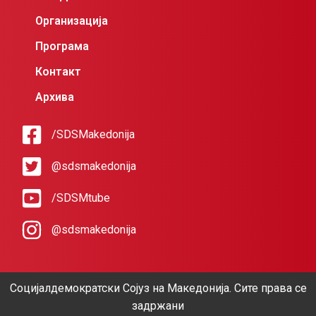
Организација
Програма
Контакт
Архива
/SDSMakedonija
@sdsmakedonija
/SDSMtube
@sdsmakedonija
Социјалдемократски Сојуз на Македонија. Сите права се
задржани