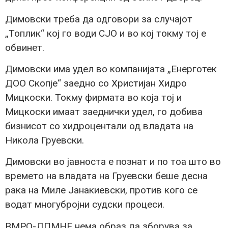
Димовски треба да одговори за случајот
„Топлик“ кој го води СЈО и во кој токму тој е
обвинет.
Димовски има удел во компанијата „Енерготек
ДОО Скопје“ заедно со Христијан Хидро
Мицкоски. Токму фирмата во која тој и
Мицкоски имаат заеднички удел, го добива
бизнисот со хидроцентали од владата на
Никола Груевски.
Димовски во јавноста е познат и по тоа што во
времето на владата на Груевски беше десна
рака на Миле Јанакиевски, против кого се
водат многубројни судски процеси.
ВМРО-ДПМНЕ нема образ да зборува за