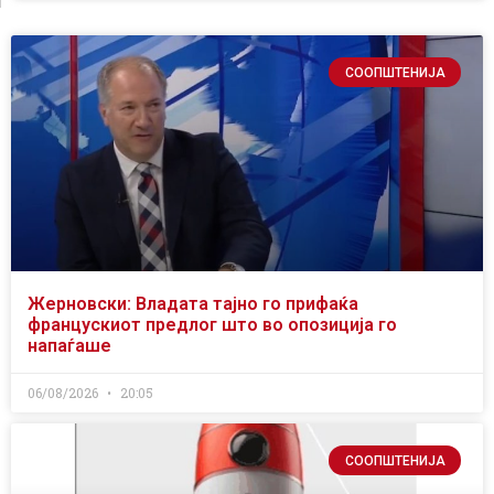
СООПШТЕНИЈА
Жерновски: Владата тајно го прифаќа
францускиот предлог што во опозиција го
напаѓаше
06/08/2026
20:05
СООПШТЕНИЈА