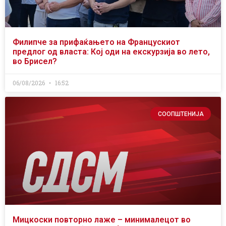
Филипче за прифаќањето на Францускиот
предлог од власта: Кој оди на екскурзија во лето,
во Брисел?
06/08/2026
16:52
СООПШТЕНИЈА
Мицкоски повторно лаже – минималецот во