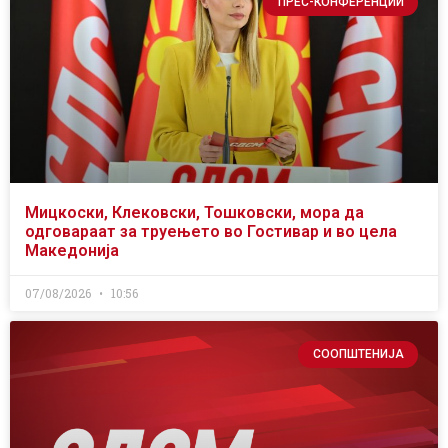
ПРЕС-КОНФЕРЕНЦИИ
Мицкоски, Клековски, Тошковски, мора да
одговараат за труењето во Гостивар и во цела
Македонија
07/08/2026
10:56
СООПШТЕНИЈА