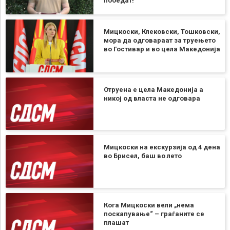
победат!
Мицкоски, Клековски, Тошковски,
мора да одговараат за труењето
во Гостивар и во цела Македонија
Отруена е цела Македонија а
никој од власта не одговара
Мицкоски на екскурзија од 4 дена
во Брисел, баш во лето
Кога Мицкоски вели „нема
поскапување“ – граѓаните се
плашат