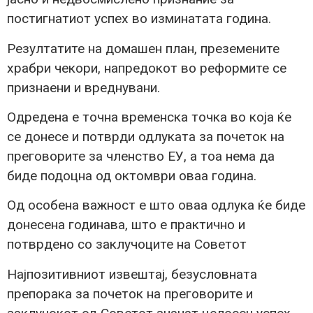
постигнатиот успех во изминатата година.
Резултатите на домашен план, преземените
храбри чекори, напредокот во реформите се
признаени и вреднувани.
Одредена е точна временска точка во која ќе
се донесе и потврди одлуката за почеток на
преговорите за членство ЕУ, а тоа нема да
биде подоцна од октомври оваа година.
Од особена важност е што оваа одлука ќе биде
донесена годинава, што е практично и
потврдено со заклучоците на Советот
Најпозитивниот извештај, безусловната
препорака за почеток на преговорите и