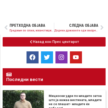
ПРЕТХОДНА ОБЈАВА
СЛЕДНА ОБЈАВА
Градиме по план, инвестиции од 100 милиони евра за реконструкции и изградба на патишта само во Југоисточниот регион
Додека државата оди напред, Мицкоски зборува за враќање чекор назад, осамен е во деструктивната матрица
Назад кон Прес центарот
Последни вести
Мицкоски удри по младите затоа
што ја кажаа вистината, младите
не се плашат- младите ќе