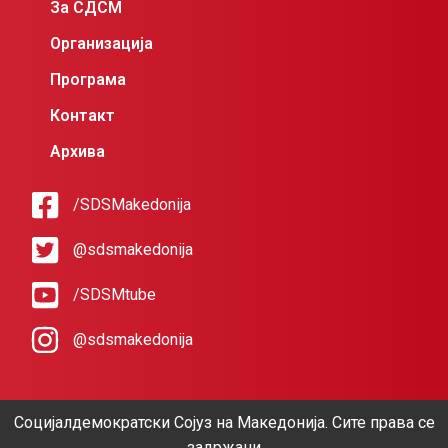
За СДСМ
Организација
Програма
Контакт
Архива
/SDSMakedonija
@sdsmakedonija
/SDSMtube
@sdsmakedonija
Социјалдемократски Сојуз на Македонија. Сите права се
задржани