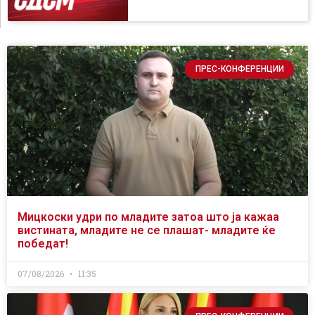
ПРЕС-КОНФЕРЕНЦИИ
Мицкоски удри по младите затоа што ја кажаа
вистината, младите не се плашат- младите ќе
победат!
07/08/2026
11:35