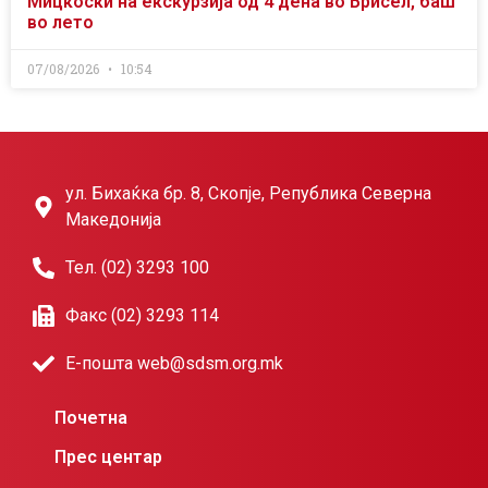
Мицкоски на екскурзија од 4 дена во Брисел, баш
во лето
07/08/2026
10:54
ул. Бихаќка бр. 8, Скопје, Република Северна
Македонија
Тел. (02) 3293 100
Факс (02) 3293 114
Е-пошта web@sdsm.org.mk
Почетна
Прес центар