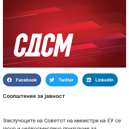
Facebook
Twitter
LinkedIn
Соопштение за јавност
Заклучоците на Советот на министри на ЕУ се
јасно и недвосмислено признание за