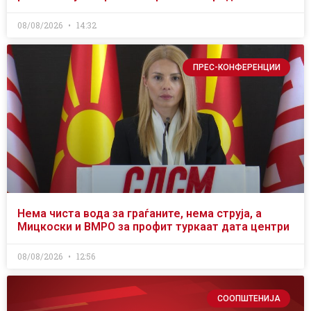
08/08/2026
14:32
ПРЕС-КОНФЕРЕНЦИИ
Нема чиста вода за граѓаните, нема струја, а
Мицкоски и ВМРО за профит туркаат дата центри
08/08/2026
12:56
СООПШТЕНИЈА