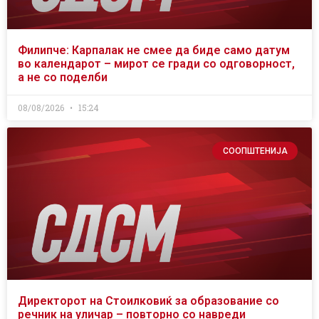
Филипче: Карпалак не смее да биде само датум
во календарот – мирот се гради со одговорност,
а не со поделби
08/08/2026
15:24
СООПШТЕНИЈА
Директорот на Стоилковиќ за образование со
речник на уличар – повторно со навреди