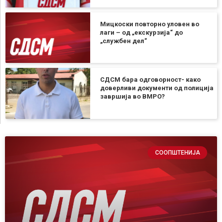
Мицкоски повторно уловен во
лаги – од „екскурзија“ до
„службен дел“
СДСМ бара одговорност- како
доверливи документи од полиција
завршија во ВМРО?
СООПШТЕНИЈА