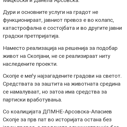
Мицкоски и Данела Арсовска.
Дури и основните услуги на градот не
функционираат, јавниот превоз е во колапс,
катастрофална е состојбата и во другите јавни
градски претпријатија.
Наместо реализација на решенија за подобар
живот на Скопјани, не се реализираат ниту
наследените проекти.
Скопје е меѓу најзагадените градови на светот.
Средствата за заштита на животната средина
се намалуваат, но затоа има средства за
партиски вработувања.
Со коалицијата ДПМНЕ-Арсовска-Апасиев
Скопје за прв пат во историјата остана без