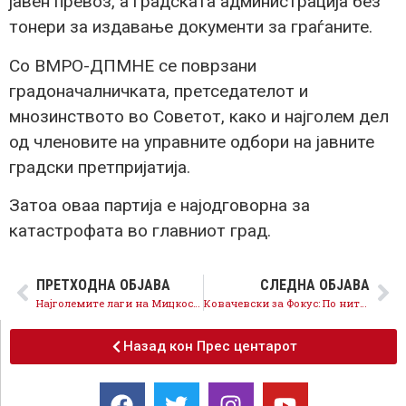
јавен превоз, а градската администрација без
тонери за издавање документи за граѓаните.
Со ВМРО-ДПМНЕ се поврзани
градоначалничката, претседателот и
мнозинството во Советот, како и најголем дел
од членовите на управните одбори на јавните
градски претпријатија.
Затоа оваа партија е најодговорна за
катастрофата во главниот град.
ПРЕТХОДНА ОБЈАВА
СЛЕДНА ОБЈАВА
Најголемите лаги на Мицкоски се искажани во 2022 година, затоа никој не му верува
Ковачевски за Фокус: По ниту едно државно прашање ВМРО-ДПМНЕ нема став, станаа заложници на Левица
Назад кон Прес центарот