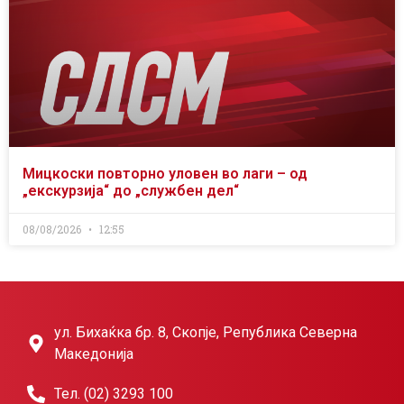
Мицкоски повторно уловен во лаги – од
„екскурзија“ до „службен дел“
08/08/2026
12:55
ул. Бихаќка бр. 8, Скопје, Република Северна
Македонија
Тел. (02) 3293 100