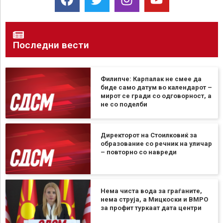
Последни вести
Филипче: Карпалак не смее да
биде само датум во календарот –
мирот се гради со одговорност, а
не со поделби
Директорот на Стоилковиќ за
образование со речник на уличар
– повторно со навреди
Нема чиста вода за граѓаните,
нема струја, а Мицкоски и ВМРО
за профит туркаат дата центри