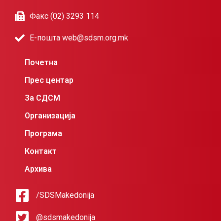
Факс (02) 3293 114
Е-пошта web@sdsm.org.mk
Почетна
Прес центар
За СДСМ
Организација
Програма
Контакт
Архива
/SDSMakedonija
@sdsmakedonija