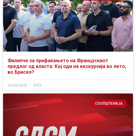
Филипче за прифаќањето на Францускиот
предлог од власта: Кој оди на екскурзија во лето,
во Брисел?
06/08/2026
16:52
СООПШТЕНИЈА