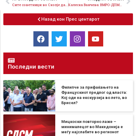
Сите советници во Скопје да ја поддржат иницијативата и мерките на СДСМ за борба со загадениот воздух
Калеска Ванчева: ВМРО-ДПМНЕ не мисли за иднината на нашата држава, нивните ставови не се јасни, ни козистентни
Назад кон Прес центарот
Последни вести
Филипче за прифаќањето на
Францускиот предлог од власта:
Кој оди на екскурзија во лето, во
Брисел?
Мицкоски повторно лаже –
минималецот во Македонија е
меѓу најслабите во регионот