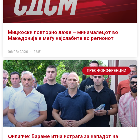
Мицкоски повторно лаже – минималецот во
Македонија е меѓу најслабите во регионот
06/08/2026
16:51
ПРЕС-КОНФЕРЕНЦИИ
Филипче: Бараме итна истрага за нападот на