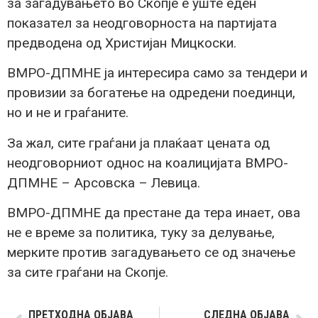
за загадувањето во Скопје е уште еден
показател за неодговорноста на партијата
предводена од Христијан Мицкоски.
ВМРО-ДПМНЕ ја интересира само за тендери и
провизии за богатење на одредени поединци,
но и не и граѓаните.
За жал, сите граѓани ја плаќаат цената од
неодговорниот однос на коалицијата ВМРО-
ДПМНЕ – Арсовска – Левица.
ВМРО-ДПМНЕ да престане да тера инает, ова
не е време за политика, туку за делување,
мерките против загадувањето се од значење
за сите граѓани на Скопје.
ПРЕТХОДНА ОБЈАВА
СЛЕДНА ОБЈАВА