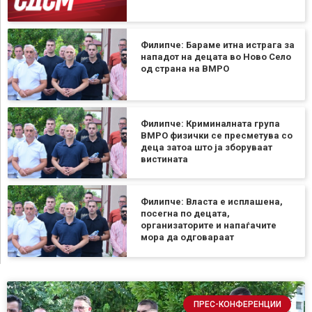
Филипче: Бараме итна истрага за
нападот на децата во Ново Село
од страна на ВМРО
Филипче: Криминалната група
ВМРО физички се пресметува со
деца затоа што ја зборуваат
вистината
Филипче: Власта е исплашена,
посегна по децата,
организаторите и напаѓачите
мора да одговараат
ПРЕС-КОНФЕРЕНЦИИ