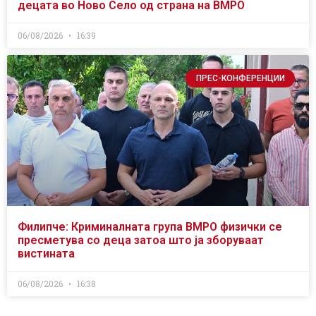
децата во Ново Село од страна на ВМРО
06/08/2026
16:39
ПРЕС-КОНФЕРЕНЦИИ
Филипче: Криминалната група ВМРО физички се
пресметува со деца затоа што ја зборуваат
вистината
06/08/2026
16:38