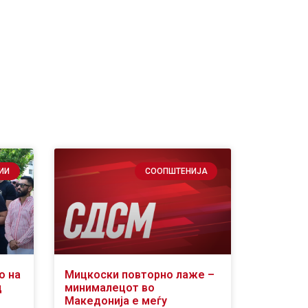
ИИ
СООПШТЕНИЈА
о на
Мицкоски повторно лаже –
д
минималецот во
Македонија е меѓу