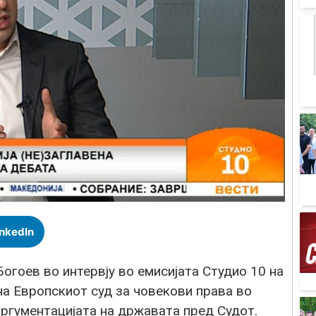
inkedIn
гоев во интервју во емисијата Студио 10 на
на Европскиот суд за човекови права во
аргументацијата на државата пред Судот.