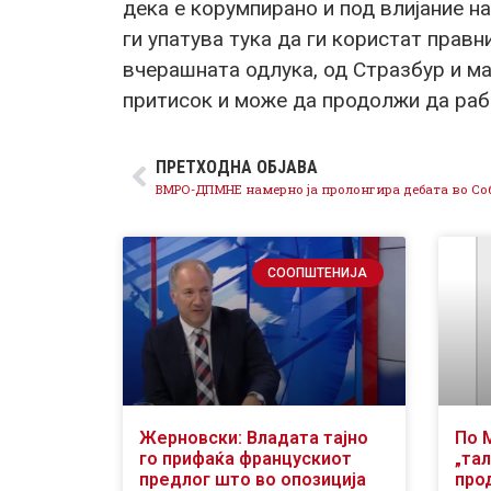
дека е корумпирано и под влијание на
ги упатува тука да ги користат правн
вчерашната одлука, од Стразбур и м
притисок и може да продолжи да раб
ПРЕТХОДНА ОБЈАВА
СООПШТЕНИЈА
Жерновски: Владата тајно
По 
го прифаќа францускиот
„тал
предлог што во опозиција
про