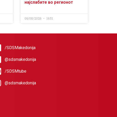
најслабите во регионот
06/08/2026
16:51
/SDSMakedonija
@sdsmakedonija
/SDSMtube
@sdsmakedonija