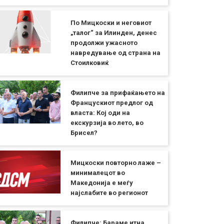
По Мицкоски и неговиот
„талог“ за Илинден, денес
продолжи ужасното
навредување од страна на
Стоилковиќ
Филипче за прифаќањето на
Францускиот предлог од
власта: Кој оди на
екскурзија во лето, во
Брисел?
Мицкоски повторно лаже –
минималецот во
Македонија е меѓу
најслабите во регионот
Филипче: Бараме итна