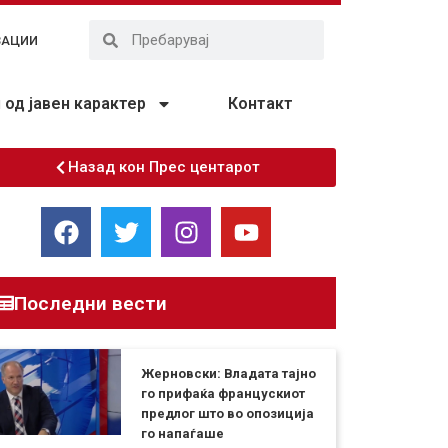
ЗАЦИИ
од јавен карактер
Контакт
Назад кон Прес центарот
Последни вести
Жерновски: Владата тајно
го прифаќа францускиот
предлог што во опозиција
го напаѓаше