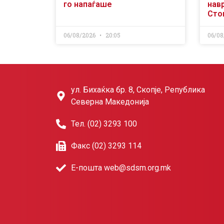
го напаѓаше
нав
Сто
06/08/2026
20:05
06/08
ул. Бихаќка бр. 8, Скопје, Република
Северна Македонија
Тел. (02) 3293 100
Факс (02) 3293 114
Е-пошта web@sdsm.org.mk