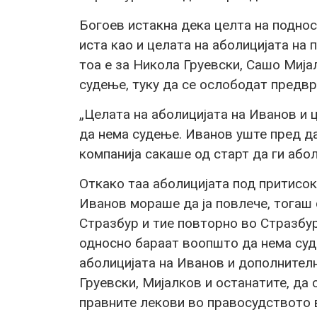
Богоев истакна дека целта на поднос
иста као и целата на аболицијата на
тоа е за Никола Груевски, Сашо Мија
судење, туку да се ослободат предвр
„Целата на аболицијата на Иванов и 
да нема судење. Иванов уште пред да
компанија сакаше од старт да ги або
Откако таа аболицијата под притисок
Иванов мораше да ја повлече, тогаш 
Стразбур и тие повторно во Стразбур
односно бараат воопшто да нема суд
аболицијата на Иванов и дополнителн
Груевски, Мијалков и останатите, да с
правните лекови во правосудството в