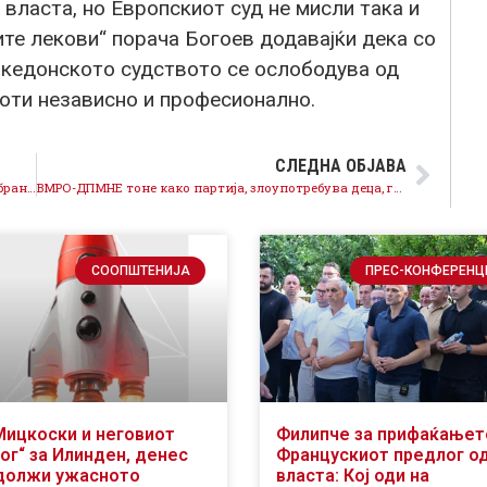
 власта, но Европскиот суд не мисли така и
ите лекови“ порача Богоев додавајќи дека со
акедонското судството се ослободува од
оти независно и професионално.
СЛЕДНА ОБЈАВА
ВМРО-ДПМНЕ намерно ја пролонгира дебата во Собрание затоа што нема мнозинство
ВМРО-ДПМНЕ тоне како партија, злоупотребува деца, ги помина линиите на цивилизирана политика
СООПШТЕНИЈА
ПРЕС-КОНФЕРЕНЦ
Мицкоски и неговиот
Филипче за прифаќањет
ог“ за Илинден, денес
Францускиот предлог о
должи ужасното
власта: Кој оди на