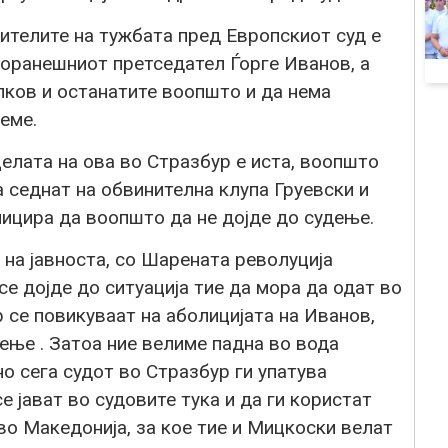
ителите на тужбата пред Европскиот суд е
 поранешниот претседател Ѓорге Иванов, а
лков и останатите воопшто и да нема
еме.
целата на ова во Стразбур е иста, воопшто
 седнат на обвинителна клупа Груевски и
лицира да воопшто да не дојде до судење.
 на јавноста, со Шарената револуција
се дојде до ситуација тие да мора да одат во
 се повикуваат на аболицијата на Иванов,
ење . Затоа ние велиме падна во вода
о сега судот во Стразбур ги упатува
е јават во судовите тука и да ги користат
о Македонија, за кое тие и Мицкоски велат