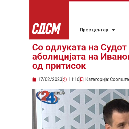
Прес центар
Со одлуката на Судот
аболицијата на Ивано
од притисок
17/02/2023
11:16
Категорија:
Соопште