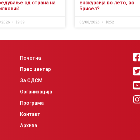
редување од страна на
екскурзија во лето, во
илковиќ
Брисел?
/2026
19:39
06/08/2026
16:52
Почетна
Прес центар
За СДСМ
Организација
Програма
Контакт
Архива