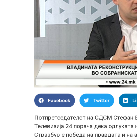
Facebook
Twitter
L
Потпретседателот на СДСМ Стефан Бо
Телевизија 24 порача дека одлуката 
Стразбур е победа на правдата и на 