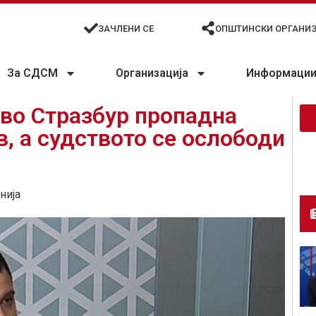
ЗАЧЛЕНИ СЕ
ОПШТИНСКИ ОРГАНИ
За СДСМ
Организација
Информации 
 во Стразбур пропадна
в, а судството се ослободи
нија