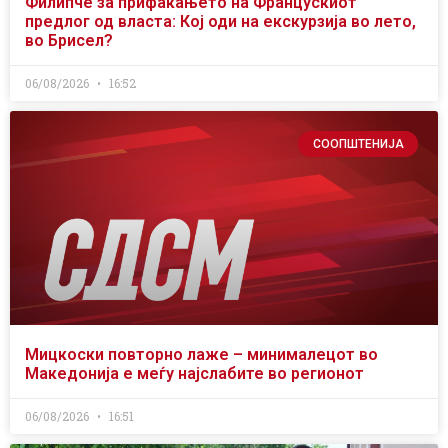
Филипче за прифаќањето на Францускиот
предлог од власта: Кој оди на екскурзија во лето,
во Брисел?
06/08/2026
16:52
СООПШТЕНИЈА
Мицкоски повторно лаже – минималецот во
Македонија е меѓу најслабите во регионот
06/08/2026
16:51