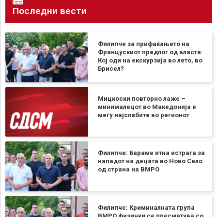
Последни вести
Филипче за прифаќањето на
Францускиот предлог од власта:
Кој оди на екскурзија во лето, во
Брисел?
Мицкоски повторно лаже –
минималецот во Македонија е
меѓу најслабите во регионот
Филипче: Бараме итна истрага за
нападот на децата во Ново Село
од страна на ВМРО
Филипче: Криминалната група
ВМРО физички се пресметува со