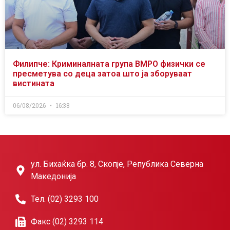
Филипче: Криминалната група ВМРО физички се
пресметува со деца затоа што ја зборуваат
вистината
06/08/2026
16:38
ул. Бихаќка бр. 8, Скопје, Република Северна
Македонија
Тел. (02) 3293 100
Факс (02) 3293 114