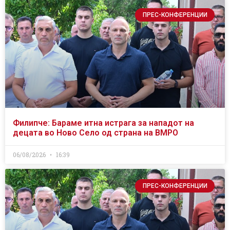
ПРЕС-КОНФЕРЕНЦИИ
Филипче: Бараме итна истрага за нападот на
децата во Ново Село од страна на ВМРО
06/08/2026
16:39
ПРЕС-КОНФЕРЕНЦИИ