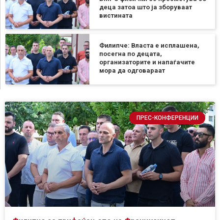
деца затоа што ја зборуваат
вистината
Филипче: Власта е исплашена,
посегна по децата,
организаторите и напаѓачите
мора да одговараат
ПРЕС-КОНФЕРЕНЦИИ