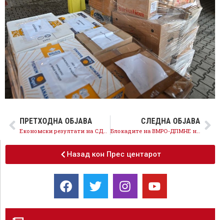
ПРЕТХОДНА ОБЈАВА
СЛЕДНА ОБЈАВА
Економски резултати на СДСМ и во кризна година, поголеми плати и пензии, највисок поврат на ДДВ од 727 милиони евра
Блокадите на ВМРО-ДПМНЕ на Собранието се на штета на граѓаните
Назад кон Прес центарот