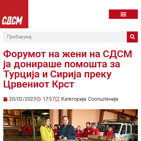
Форумот на жени на СДСМ
ја донираше помошта за
Турција и Сирија преку
Црвениот Крст
20/02/2023
17:57
Категорија:
Соопштенија