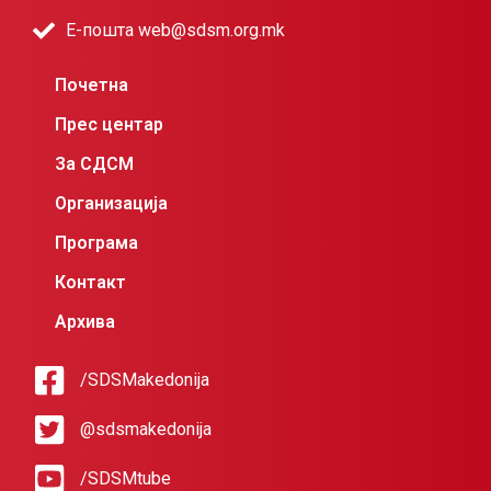
Е-пошта web@sdsm.org.mk
Почетна
Прес центар
За СДСМ
Организација
Програма
Контакт
Архива
/SDSMakedonija
@sdsmakedonija
/SDSMtube