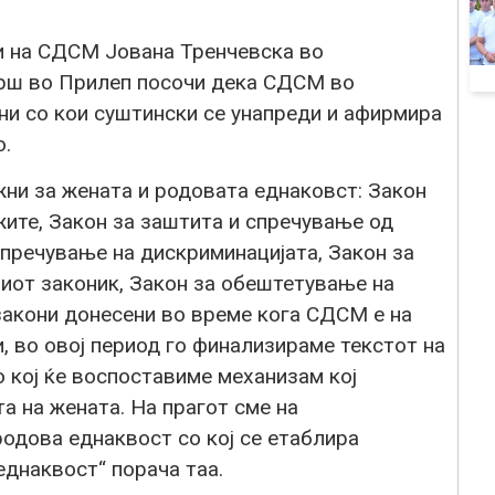
и на СДСМ Јована Тренчевска во
рш во Прилеп посочи дека СДСМ во
ни со кои суштински се унапреди и афирмира
о.
жни за жената и родовата еднаковст: Закон
жите, Закон за заштита и спречување од
спречување на дискриминацијата, Закон за
иот законик, Закон за обештетување на
закони донесени во време кога СДСМ е на
и, во овој период го финализираме текстот на
 кој ќе воспоставиме механизам кој
а на жената. На прагот сме на
одова еднаквост со кој се етаблира
еднаквост“ порача таа.