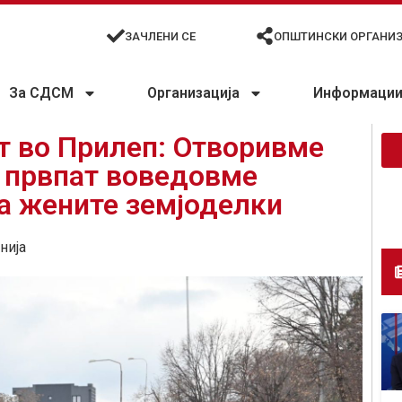
ЗАЧЛЕНИ СЕ
ОПШТИНСКИ ОРГАНИ
За СДСМ
Организација
Информации 
т во Прилеп: Отворивме
а првпат воведовме
а жените земјоделки
нија