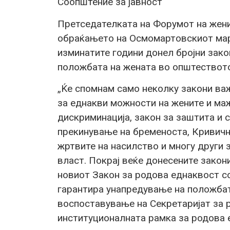
Соопштение за јавност
Претседателката на Форумот на жен
обраќањето на Осмомартовскиот ма
изминатите години донел бројни зако
положбата на жената во општествот
„Ќе спомнам само неколку закони ва
за еднакви можности на жените и ма
дискриминација, закон за заштита и 
прекинување на бременоста, Кривичн
жртвите на насилство и многу други 
власт. Покрај веќе донесените закон
новиот Закон за родова еднаквост со
гарантира унапредување на положбат
воспоставување на Секретаријат за р
институционалната рамка за родова 