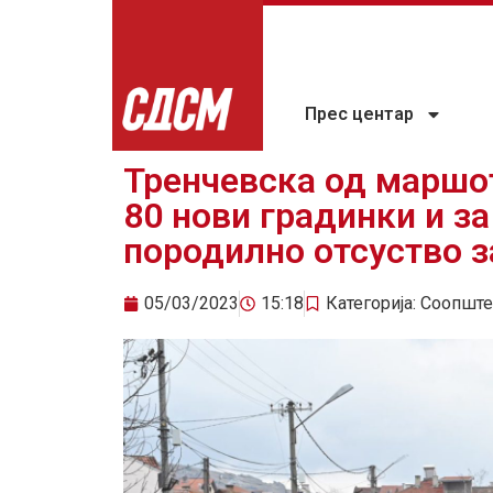
Прес центар
Тренчевска од маршо
80 нови градинки и з
породилно отсуство з
05/03/2023
15:18
Категорија:
Соопште