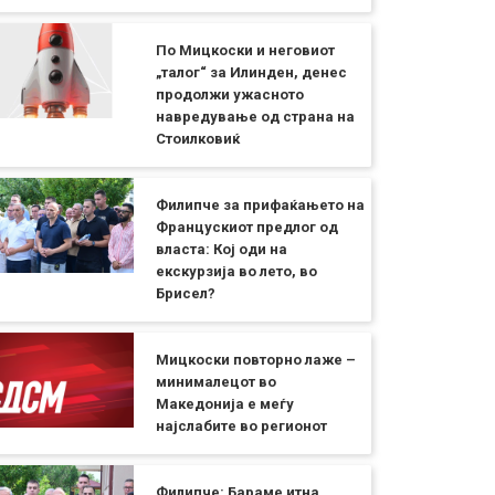
По Мицкоски и неговиот
„талог“ за Илинден, денес
продолжи ужасното
навредување од страна на
Стоилковиќ
Филипче за прифаќањето на
Францускиот предлог од
власта: Кој оди на
екскурзија во лето, во
Брисел?
Мицкоски повторно лаже –
минималецот во
Македонија е меѓу
најслабите во регионот
Филипче: Бараме итна