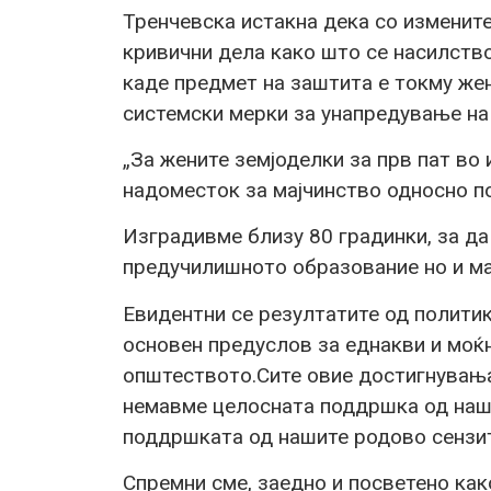
Тренчевска истакна дека со изменит
кривични дела како што се насилство
каде предмет на заштита е токму жен
системски мерки за унапредување на
„За жените земјоделки за прв пат во
надоместок за мајчинство односно п
Изградивме близу 80 градинки, за да
предучилишното образование но и мај
Евидентни се резултатите од политик
основен предуслов за еднакви и моќн
општеството.Сите овие достигнувања
немавме целосната поддршка од наши
поддршката од нашите родово сензит
Спремни сме, заедно и посветено как