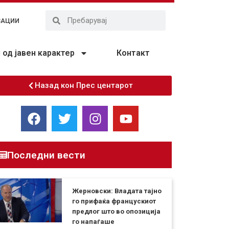
ЗАЦИИ
од јавен карактер
Контакт
Назад кон Прес центарот
Последни вести
Жерновски: Владата тајно
го прифаќа францускиот
предлог што во опозиција
го напаѓаше