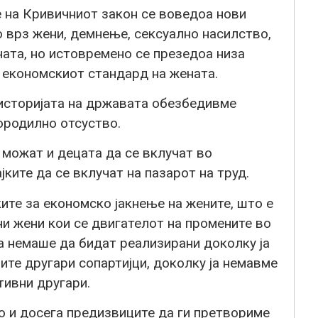
е на Кривичниот закон се воведоа нови
 врз жени, демнење, сексуално насилство,
ата, но истовремено се презедоа низа
 економскиот стандард на жената.
 историјата на државата обезбедивме
ородилно отсуство.
 можат и децата да се вклучат во
ките да се вклучат на пазарот на труд.
ите за економско јакнење на жените, што е
и жени кои се двигателот на промените во
 немаше да бидат реализирани доколку ја
те другари сопартијци, доколку ја немавме
ивни другари.
о и досега предизвиците да ги претвориме