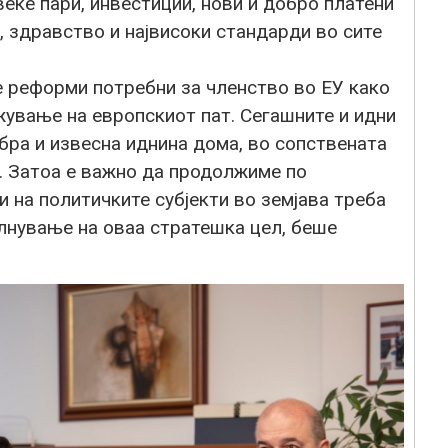
еќе пари, инвестиции, нови и добро платени
 здравство и највисоки стандарди во сите
 реформи потребни за членство во ЕУ како
жување на европскиот пат. Сегашните и идни
бра и извесна иднина дома, во сопствената
. Затоа е важно да продолжиме по
и на политичките субјекти во земјава треба
олнување на оваа стратешка цел, беше