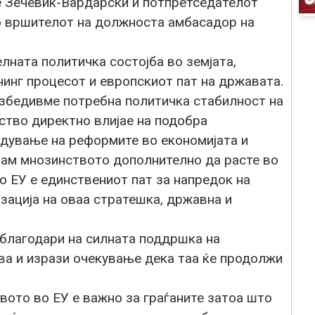
 Зечевиќ-Вардарски и потпретседателот
о вршителот на должноста амбасадор на
лната политичка состојба во земјата,
инг процесот и европскиот пат на државата.
езбедивме потребна политичка стабилност на
ство директно влијае на подобра
дување на реформите во економијата и
увам мнозинството дополнително да расте во
о ЕУ е единствениот пат за напредок на
зација на оваа стратешка, државна и
благодари на силната поддршка на
ава и изрази очекување дека таа ќе продолжи
вото во ЕУ е важно за граѓаните затоа што