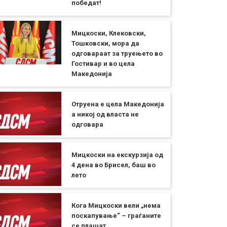
победат!
Мицкоски, Клековски,
Тошковски, мора да
одговараат за труењето во
Гостивар и во цела
Македонија
Отруена е цела Македонија
а никој од власта не
одговара
Мицкоски на екскурзија од
4 дена во Брисел, баш во
лето
Кога Мицкоски вели „нема
поскапување“ – граѓаните
се плашат