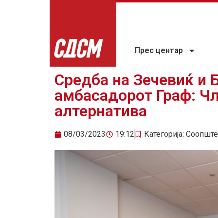
Прес центар
Средба на Зечевиќ и Б
амбасадорот Граф: Чл
алтернатива
08/03/2023
19:12
Категорија:
Соопште