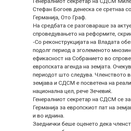
Генералниот секретар на СДСМ Миле
Стефан Богоев денеска се сретнаа с
Германија, Ото Граф.
На средбата се разговараше за актуе
спроведувањето на реформите, скрин
-Со реконструкцијата на Владата об
подолг период а зголеменото мнозин
ефикасност на Собранието во спрове
европската агенда на земјата. Очек
периодот што следува. Членството в
земјава и СДСМ е посветена на реали
национална цел, рече Зечевиќ.
Генералниот секретар на СДСМ се за
Германија за европскиот пат на земј
и во иднина.
Заеднички беше оценето дека членст