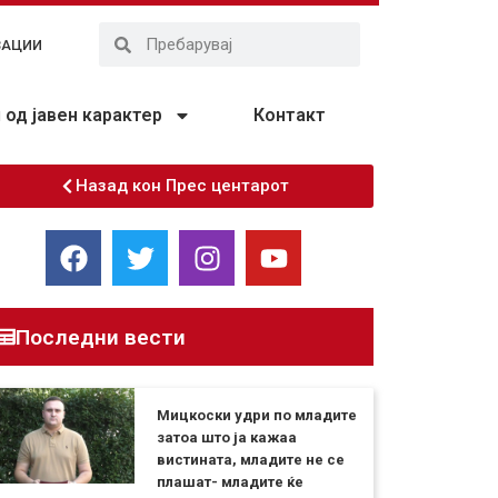
ЗАЦИИ
од јавен карактер
Контакт
Назад кон Прес центарот
Последни вести
Мицкоски удри по младите
затоа што ја кажаа
вистината, младите не се
плашат- младите ќе