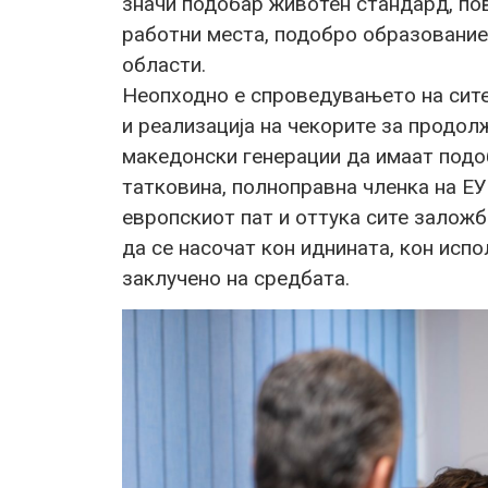
значи подобар животен стандард, пов
работни места, подобро образование,
области.
Неопходно е спроведувањето на сите
и реализација на чекорите за продол
македонски генерации да имаат подо
татковина, полноправна членка на ЕУ
европскиот пат и оттука сите заложб
да се насочат кон иднината, кон исп
заклучено на средбата.