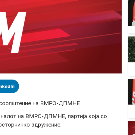
inkedIn
на соопштение на ВМРО-ДПМНЕ
иналот на ВМРО-ДПМНЕ, партија која со
лосторничко здружение.