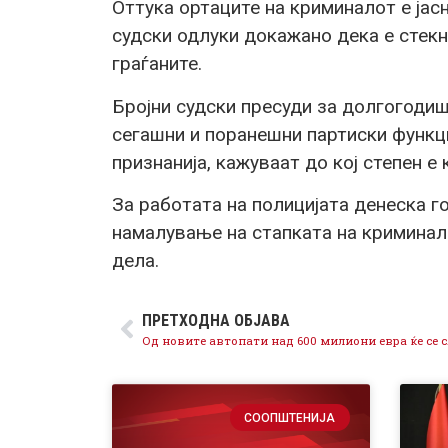
Оттука ортаците на криминалот е јас
судски одлуки докажано дека е стекн
граѓаните.
Бројни судски пресуди за долгогодиш
сегашни и поранешни партиски функ
признанија, кажуваат до кој степен е 
За работата на полицијата денеска г
намалување на стапката на криминал
дела.
ПРЕТХОДНА ОБЈАВА
СООПШТЕНИЈА