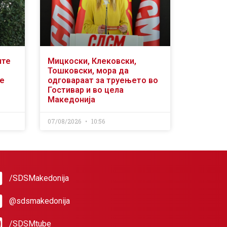
ите
Мицкоски, Клековски,
Тошковски, мора да
се
одговараат за труењето во
Гостивар и во цела
Македонија
07/08/2026
10:56
/SDSMakedonija
@sdsmakedonija
/SDSMtube