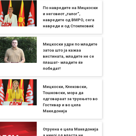
По навредите на Мицкоски
и неговиот „талог“,
навредите од ВМРО, сега
навреди и од Стоилковиќ
Мицкоски удри по младите
затоа што ја кажаа
вистината, младите не се
плашат- младите ќе
победат!
Мицкоски, Клековски,
Тошковски, мора да
одговараат за труењето во
Гостивар и во цела
Македонија
Отруена е цела Македонија
а никој од власта не