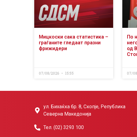
Мицкоски сака статистика –
По 
граѓаните гледаат празни
него
фрижидери
од 
Сто
07/08/2026
15:55
07/0
ул. Бихаќка бр. 8, Скопје, Република
Северна Македонија
Тел. (02) 3293 100