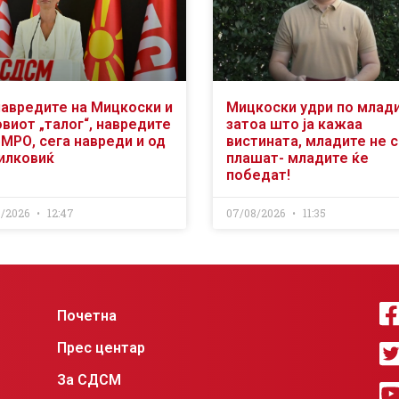
навредите на Мицкоски и
Мицкоски удри по млад
виот „талог“, навредите
затоа што ја кажаа
ВМРО, сега навреди и од
вистината, младите не 
илковиќ
плашат- младите ќе
победат!
8/2026
12:47
07/08/2026
11:35
Почетна
Прес центар
За СДСМ