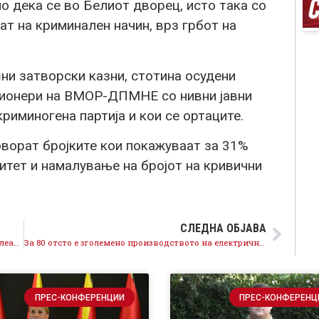
но дека се во Белиот дворец, исто така со
ат на криминален начин, врз грбот на
ни затворски казни, стотина осудени
ционери на ВМОР-ДПМНЕ со нивни јавни
криминогена партија и кои се ортаците.
оворат бројките кои покажуваат за 31%
итет и намалување на бројот на кривични
СЛЕДНА ОБЈАВА
Од новите автопати над 600 милиони евра ќе се слеат кај домашни компании
За 80 отсто е зголемено производството на електрична енергија во месец февруари
ПРЕС-КОНФЕРЕНЦИИ
ПРЕС-КОНФЕРЕНЦ