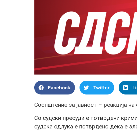
Facebook
Twitter
L
Соопштение за јавност – реакција 
Со судски пресуди е потврдени крим
судска одлука е потврдено дека е з