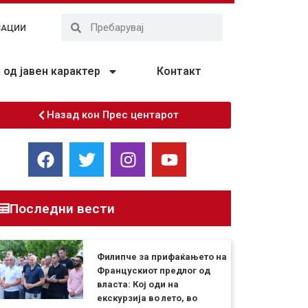
ЗАЦИИ
од јавен карактер
Контакт
Назад кон Прес центарот
Последни вести
Филипче за прифаќањето на
Францускиот предлог од
власта: Кој оди на
екскурзија во лето, во