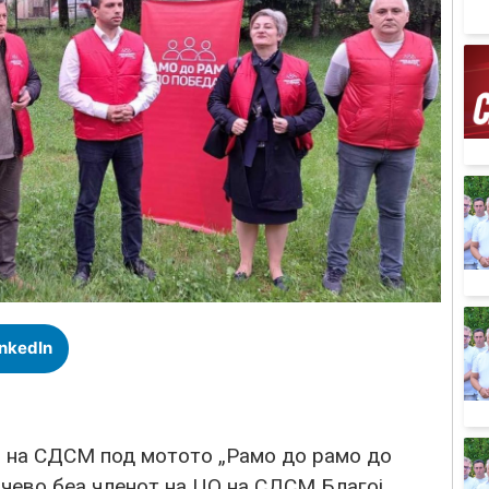
inkedIn
и на СДСМ под мотото „Рамо до рамо до
ичево беа членот на ЦО на СДСМ Благој