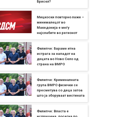
Брисел?
Мицкоски повторно лаже –
минималецот во
Македонија е меѓу
најслабите во регионот
Филипче: Бараме итна
истрага за нападот на
децата во Ново Село од
страна на ВМРО
Филипче: Криминалната
група ВМРО физички се
пресметува со деца затоа
што ја зборуваат вистината
Филипче: Власта е
исплашена, посегна по