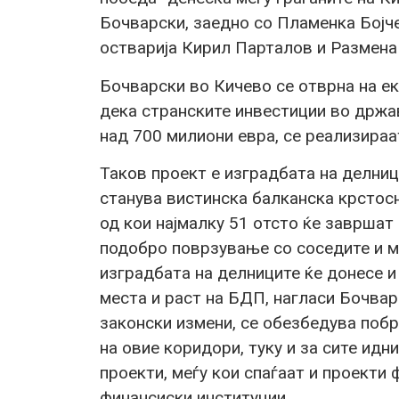
Бочварски, заедно со Пламенка Бојче
остварија Кирил Парталов и Размена
Бочварски во Кичево се отврна на е
дека странските инвестиции во држа
над 700 милиони евра, се реализираа
Таков проект е изградбата на делниц
станува вистинска балканска крстосн
од кои најмалку 51 отсто ќе завршат
подобро поврзување со соседите и м
изградбата на делниците ќе донесе и
места и раст на БДП, нагласи Бочвар
законски измени, се обезбедува побр
на овие коридори, туку и за сите ид
проекти, меѓу кои спаѓаат и проекти
финансиски институции.