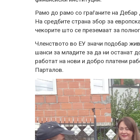
Рамо до рамо со граѓаните на Дебар 
На средбите страна збор за европск
чекорите што се преземаат за полно
Членството во ЕУ значи подобар жив
шанси за младите за да ни останат д
работат на нови и добро платени раб
Парталов.