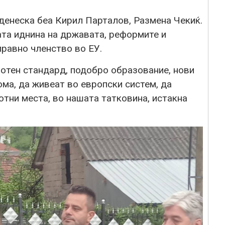
денеска беа Кирил Парталов, Размена Чекиќ.
ата иднина на државата, реформите и
правно членство во ЕУ.
отен стандард, подобро образование, нови
ома, да живеат во европски систем, да
отни места, во нашата татковина, истакна