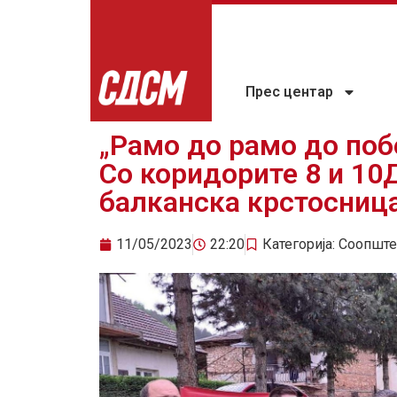
Прес центар
„Рамо до рамо до поб
Со коридорите 8 и 10
балканска крстосниц
11/05/2023
22:20
Категорија:
Соопште