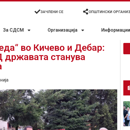
ЗАЧЛЕНИ СЕ
ОПШТИНСКИ ОРГАНИ
За СДСМ
Организација
Информации 
еда“ во Кичево и Дебар:
Д државата станува
а
нија