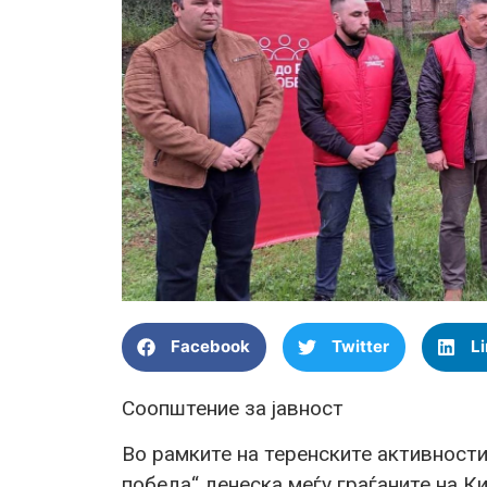
Facebook
Twitter
L
Соопштение за јавност
Во рамките на теренските активност
победа“ денеска меѓу граѓаните на К