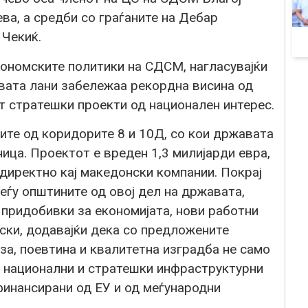
ва, а средби со граѓаните на Дебар
 Чекиќ.
кономските политики на СДСМ, нагласувајќи
вата лани забележаа рекордна висина од
т стратешки проекти од национален интерес.
ите од коридорите 8 и 10Д, со кои државата
ица. Проектот е вреден 1,3 милијарди евра,
 директно кај македонски компании. Покрај
еѓу општините од овој дел на државата,
 придобивки за економијата, нови работни
ски, додавајќи дека со предложените
за, поевтина и квалитетна изградба не само
ни национални и стратешки инфраструктурни
 финансирани од ЕУ и од меѓународни