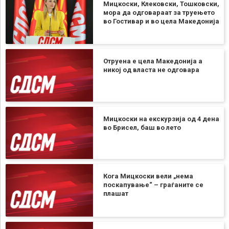
Мицкоски, Клековски, Тошковски,
мора да одговараат за труењето
во Гостивар и во цела Македонија
Отруена е цела Македонија а
никој од власта не одговара
Мицкоски на екскурзија од 4 дена
во Брисел, баш во лето
Кога Мицкоски вели „нема
поскапување“ – граѓаните се
плашат