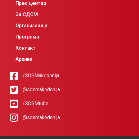
Прес центар
За СДСМ
Организација
Програма
Контакт
Архива
/SDSMakedonija
@sdsmakedonija
/SDSMtube
@sdsmakedonija