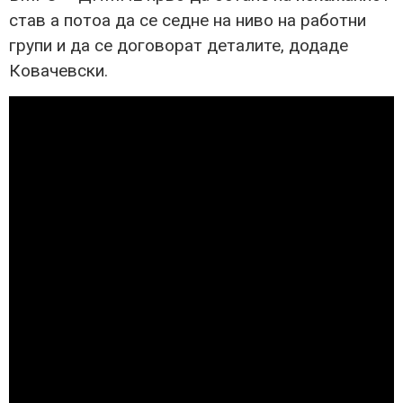
став а потоа да се седне на ниво на работни
групи и да се договорат деталите, додаде
Ковачевски.