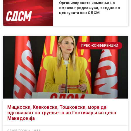
Организираната кампања на
омраза продолжува, заедно со
цензурата кон СДСМ
ПРЕС-КОНФЕРЕНЦИИ
Мицкоски, Клековски, Тошковски, мора да
одговараат за труењето во Гостивар и во цела
Македонија
07/08/2026
10:56