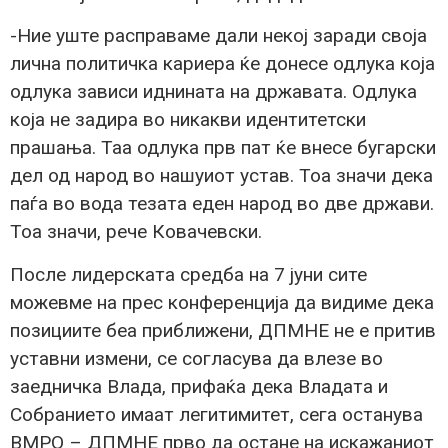
-Ние уште расправаме дали некој заради своја
лична политичка кариера ќе донесе одлука која
одлука зависи иднината на државата. Одлука
која не задира во никакви идентитетски
прашања. Таа одлука прв пат ќе внесе бугарски
дел од народ во нашуиот устав. Тоа значи дека
паѓа во вода тезата еден народ во две држави.
Тоа значи, рече Ковачевски.
После лидерската средба на 7 јуни сите
можевме на прес конференција да видиме дека
позициите беа приближени, ДПМНЕ не е притив
уставни измени, се согласува да влезе во
заедничка Влада, прифаќа дека Владата и
Собранието имаат легитимитет, сега останува
ВМРО – ДПМНЕ прво да остане на искажаниот