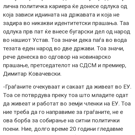
лична политичка кариера ќе донесе одлука од
која зависи иднината на државата и која не
задира во никакви идентитетски прашања. Таа
одлука прв пат ќе внесе бугарски дел од народ
во нашиот Устав. Тоа значи дека паѓа во вода
тезата еден народ во две држави. Тоа значи,
рече денеска во одговор на новинарско
прашање, претседателот на СДСМ и премиер,
Димитар Ковачевски.
-Граѓаните очекуваат и сакаат да живеат во ЕУ.
Тоа се потврдува преку тоа што младите одат
да живеат и работат во земји членки на ЕУ. Тоа
ние треба да го направиме за граѓаните, не е
ова борба за собирање на ситни политички
поени. Ние, долго време 20 години гледавме