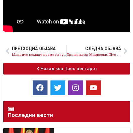
ПРЕТХОДНА ОБЈАВА
СЛЕДНА ОБЈАВА
Младите немаат време за губење, потребна е одлука за членство во ЕУ што поскоро
Прашање за Мицкоски: Што потврдува за ДПМНЕ криминален имот и почесен претседател на црна листа на САД?
Назад кон Прес центарот
Последни вести