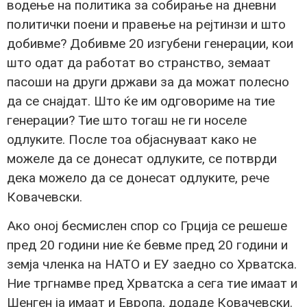
водење на политика за собирање на дневни
политички поени и правење на рејтинзи и што
добивме? Добивме 20 изгубени генерации, кои
што одат да работат во странство, земаат
пасоши на други држави за да можат полесно
да се снајдат. Што ќе им одговориме на тие
генерации? Тие што тогаш не ги носеле
одлуките. После тоа објаснуваат како не
можеле да се донесат одлуките, се потврди
дека можело да се донесат одлуките, рече
Ковачевски.
Ако оној бесмислен спор со Грција се решеше
пред 20 години ние ќе бевме пред 20 години и
земја членка на НАТО и ЕУ заедно со Хрватска.
Ние тргнамве пред Хрватска а сега тие имаат и
Шенген ја имаат и Европа, додаде Ковачевски.