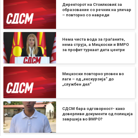
Директорот на Стоилковиќ за
образование со речник на уличар
– повторно со навреди
Нема чиста вода за граѓаните,
нема струја, а Мицкоски и ВМРО
за профит туркаат дата центри
Мицкоски повторно уловен во
лаги – од „екскурзија“ до
„службен дел“
СДСМ бара одговорност- како
доверливи документи од полиција
завршија во ВМРО?