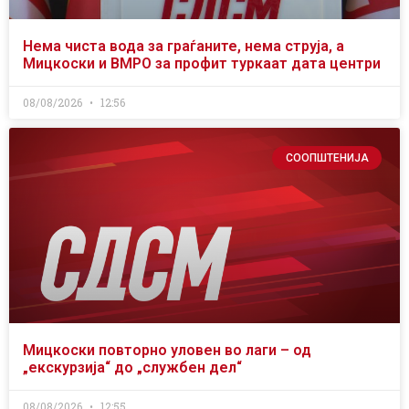
Нема чиста вода за граѓаните, нема струја, а
Мицкоски и ВМРО за профит туркаат дата центри
08/08/2026
12:56
СООПШТЕНИЈА
Мицкоски повторно уловен во лаги – од
„екскурзија“ до „службен дел“
08/08/2026
12:55