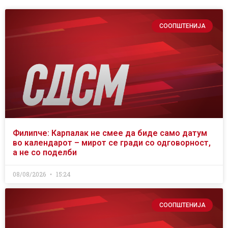
СООПШТЕНИЈА
Филипче: Карпалак не смее да биде само датум
во календарот – мирот се гради со одговорност,
а не со поделби
08/08/2026
15:24
СООПШТЕНИЈА