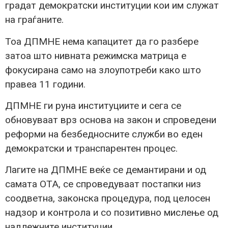
градат демократски институции кои им служат
на граѓаните.
Тоа ДПМНЕ нема капацитет да го разбере
затоа што нивната режимска матрица е
фокусирана само на злоупотреби како што
правеа 11 години.
ДПМНЕ ги руна институциите и сега се
обновуваат врз основа на закон и спроведени
реформи на безбедносните служби во еден
демократски и транспарентен процес.
Лагите на ДПМНЕ веќе се демантирани и од
самата ОТА, се спроведуваат постапки низ
соодветна, законска процедура, под целосен
надзор и контрола и со позитивно мислење од
надлежните институции.