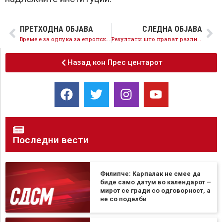
ПРЕТХОДНА ОБЈАВА
СЛЕДНА ОБЈАВА
Време е за одлука за европскиот пат, ДПМНЕ има шанса за прв пат да покаже државничко однесување
Резултати што прават разлика, трибина на СДСМ на тема „МК во ЕУ до 2030“ Куманово
Назад кон Прес центарот
Последни вести
Филипче: Карпалак не смее да
биде само датум во календарот –
мирот се гради со одговорност, а
не со поделби