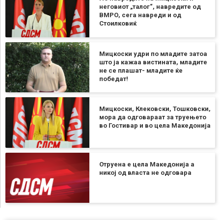
неговиот „талог“, навредите од
ВМРО, сега навреди и од
Стоилковиќ
Мицкоски удри по младите затоа
што ја кажаа вистината, младите
не се плашат- младите ќе
победат!
Мицкоски, Клековски, Тошковски,
мора да одговараат за труењето
во Гостивар и во цела Македонија
Отруена е цела Македонија а
никој од власта не одговара