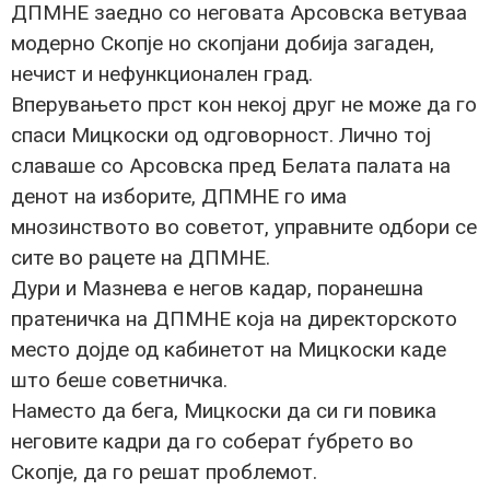
ДПМНЕ заедно со неговата Арсовска ветуваа
модерно Скопје но скопјани добија загаден,
нечист и нефункционален град.
Вперувањето прст кон некој друг не може да го
спаси Мицкоски од одговорност. Лично тој
славаше со Арсовска пред Белата палата на
денот на изборите, ДПМНЕ го има
мнозинството во советот, управните одбори се
сите во рацете на ДПМНЕ.
Дури и Мазнева е негов кадар, поранешна
пратеничка на ДПМНЕ која на директорското
место дојде од кабинетот на Мицкоски каде
што беше советничка.
Наместо да бега, Мицкоски да си ги повика
неговите кадри да го соберат ѓубрето во
Скопје, да го решат проблемот.