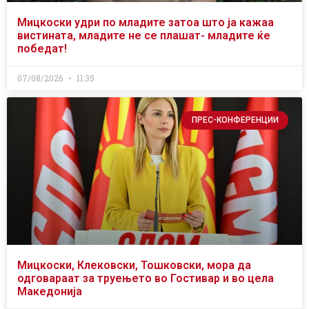
Мицкоски удри по младите затоа што ја кажаа
вистината, младите не се плашат- младите ќе
победат!
07/08/2026
11:35
ПРЕС-КОНФЕРЕНЦИИ
Мицкоски, Клековски, Тошковски, мора да
одговараат за труењето во Гостивар и во цела
Македонија