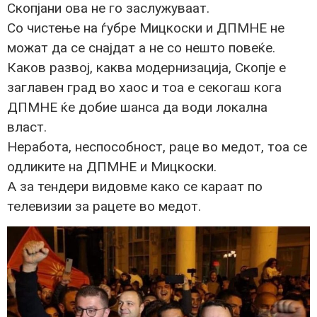
Скопјани ова не го заслужуваат.
Со чистење на ѓубре Мицкоски и ДПМНЕ не
можат да се снајдат а не со нешто повеќе.
Каков развој, каква модернизација, Скопје е
заглавен град во хаос и тоа е секогаш кога
ДПМНЕ ќе добие шанса да води локална
власт.
Неработа, неспособност, раце во медот, тоа се
одликите на ДПМНЕ и Мицкоски.
А за тендери видовме како се караат по
телевизии за рацете во медот.