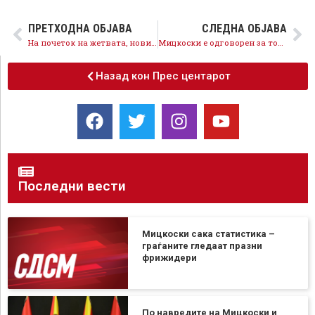
ПРЕТХОДНА ОБЈАВА
СЛЕДНА ОБЈАВА
На почеток на жетвата, нови мерки и поддршка за производителите на јачмен, пченица и ориз
Мицкоски е одговорен за тоа што Скопје се дави го ѓубре, затоа глуми загрижен
Назад кон Прес центарот
Последни вести
Мицкоски сака статистика –
граѓаните гледаат празни
фрижидери
По навредите на Мицкоски и