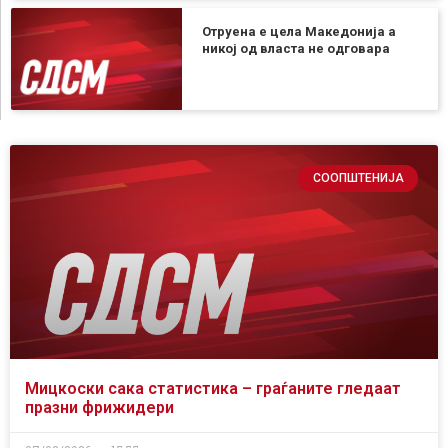
Отруена е цела Македонија а
никој од власта не одговара
СООПШТЕНИЈА
Мицкоски сака статистика – граѓаните гледаат
празни фрижидери