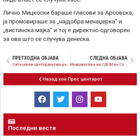
Лично Мицкоски бараше гласови за Арсовска,
ја промовираше за „најдобра менаџерка“ и
„вистинска мајка“ и тој е директно одговорен
за ова што се случува денеска.
ПРЕТХОДНА ОБЈАВА
СЛЕДНА ОБЈАВА
Сите јавни претпријатија да се вклучат во чистење на ѓубрето во Скопје, СДСМ иницира седница на Советот
Иницијатива на СДСМ во Советот, сите јавни претпријатија да го чистат ѓубрето во Скопје
Назад кон Прес центарот
Последни вести