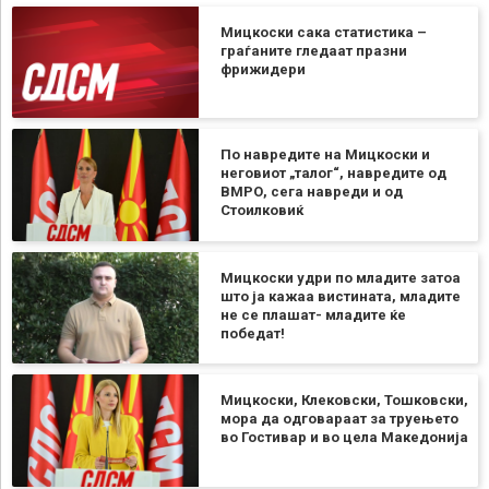
Мицкоски сака статистика –
граѓаните гледаат празни
фрижидери
По навредите на Мицкоски и
неговиот „талог“, навредите од
ВМРО, сега навреди и од
Стоилковиќ
Мицкоски удри по младите затоа
што ја кажаа вистината, младите
не се плашат- младите ќе
победат!
Мицкоски, Клековски, Тошковски,
мора да одговараат за труењето
во Гостивар и во цела Македонија