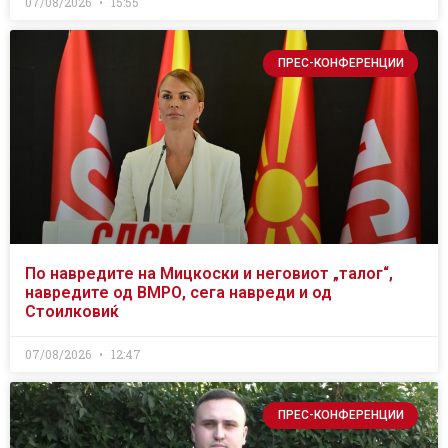
07/08/2026
15:55
ПРЕС-КОНФЕРЕНЦИИ
По навредите на Мицкоски и неговиот „талог“,
навредите од ВМРО, сега навреди и од
Стоилковиќ
07/08/2026
12:47
ПРЕС-КОНФЕРЕНЦИИ