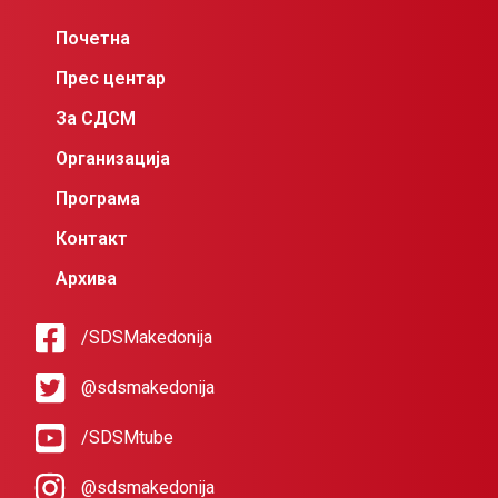
Почетна
Прес центар
За СДСМ
Организација
Програма
Контакт
Архива
/SDSMakedonija
@sdsmakedonija
/SDSMtube
@sdsmakedonija