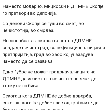
Наместо модерно, Мицкоски и ДПМНЕ Скопје
го претвори во депонија.
Со денови Скопје се гуши во смет, во
нечистотија, во смрдеа.
Неспособната локална власт на ДПМНЕ
создаде нечист град, со нефункционални јавни
претпријатија, град во хаос кој уназадува
наместо да се развива.
Едно ѓубре не можат градоначалниците на
ДПМНЕ да исчистат а не нешто повеќе, до
толку не ги бива.
Секогаш кога ДПМНЕ ќе добие доверба,
секогаш кога ќе добие глас од граѓаните да
биде власт се случува хаос.