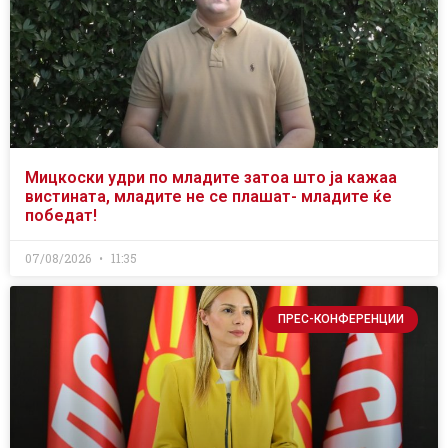
Мицкоски удри по младите затоа што ја кажаа
вистината, младите не се плашат- младите ќе
победат!
07/08/2026
11:35
ПРЕС-КОНФЕРЕНЦИИ