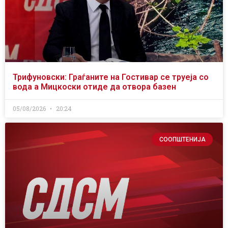
Трифуновски: Граѓаните на Гостивар се труеја со
вода а Мицкоски отиде да отвора базен
05/08/2026
20:24
СООПШТЕНИЈА