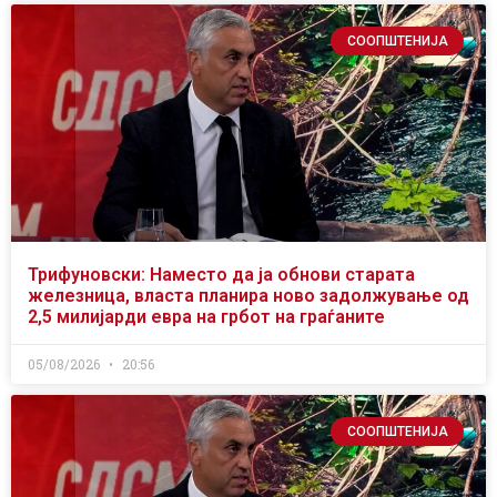
СООПШТЕНИЈА
Трифуновски: Наместо да ја обнови старата
железница, власта планира ново задолжување од
2,5 милијарди евра на грбот на граѓаните
05/08/2026
20:56
СООПШТЕНИЈА