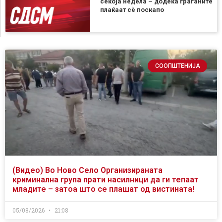
секоја недела – додека граѓаните
плаќаат сѐ поскапо
СООПШТЕНИЈА
(Видео) Во Ново Село Организираната
криминална група прати насилници да ги тепаат
младите – затоа што се плашат од вистината!
05/08/2026
21:08