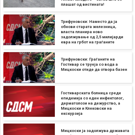
плашат од вистината!
Трифуновски: Наместо да ја
обнови старата железница,
власта планира ново
задолжување од 2,5 милијарди
евра на грбот на граѓаните
Трифуновски: Граѓаните на
Гостивар се труеја со вода а
Мицкоски отиде да отвора базен
Гостиварската болница среде
епидемија со еден инфектолог,
дерматолози на дежурство, а
Мицкоски и Клековски на
екскурзија
Мицкоски ја задолжува државата