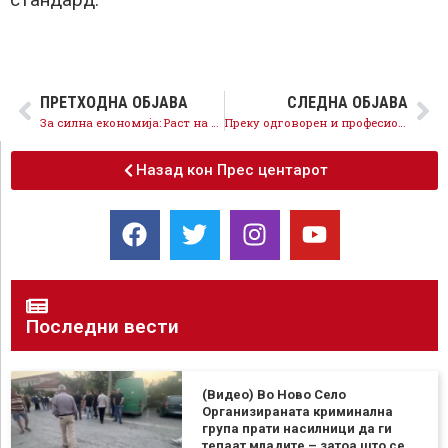
ПРЕТХОДНА ОБЈАВА
СЛЕДНА ОБЈАВА
За силна економија: Раст на БДП од 3,7 отсто
Преку одговорен и професионален пристап, се спроведоа низа рефрми што ја враќаат довербата на граѓанитево МВР
Назад кон Прес центарот
Последни вести
(Видео) Во Ново Село
Организираната криминална
група прати насилници да ги
тепаат младите – затоа што се