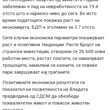
забележан е пад на невработеноста на 19.4
отсто што е најниско ниво до сега. Во исто
време податоците покажаа раст на
економијата, БДП е зголемен за 3.7 отсто.
Сите клучни економски параметри покажуваат
раст и позитивни тенденции. Расте бројот на
странски инвестиции, отворени се 26 600 нови
работни места, растат платите, се намалуваат
трошоците, намалени се казните, се повеќе
пари завршуваат кај граѓаните.
Позитивните економски резултати се
показател на посветеноста на Владата
предводена од СДСМ да обезбеди
поквалитетен живот и повисок животен
стандард.