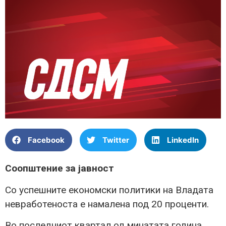
Facebook
Twitter
LinkedIn
Соопштение за јавност
Со успешните економски политики на Владата
невработеноста е намалена под 20 проценти.
Во последниот квартал од минатата година