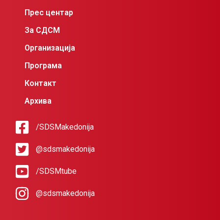
Прес центар
За СДСМ
Организација
Програма
Контакт
Архива
/SDSMakedonija
@sdsmakedonija
/SDSMtube
@sdsmakedonija