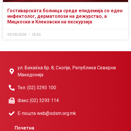
Гостиварската болница среде епидемија со еден
инфектолог, дерматолози на дежурство, а
Мицкоски и Клековски на екскурзија
05/08/2026
18:42
ул. Бихаќка бр. 8, Скопје, Република Северна
Македонија
Тел. (02) 3293 100
Факс (02) 3293 114
Е-пошта web@sdsm.org.mk
Почетна