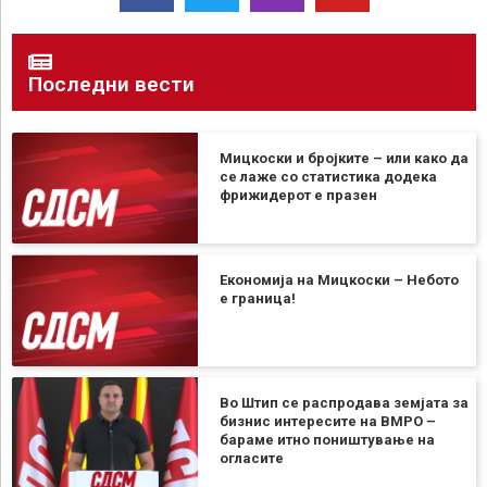
Последни вести
Мицкоски и бројките – или како да
се лаже со статистика додека
фрижидерот е празен
Економија на Мицкоски – Небото
е граница!
Во Штип се распродава земјата за
бизнис интересите на ВМРО –
бараме итно поништување на
огласите