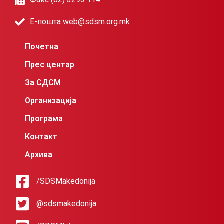
Е-пошта web@sdsm.org.mk
Почетна
Прес центар
За СДСМ
Организација
Програма
Контакт
Архива
/SDSMakedonija
@sdsmakedonija