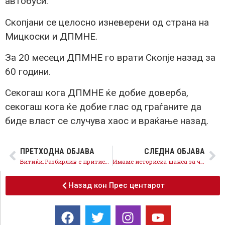
автобуси.
Скопјани се целосно изневерени од страна на
Мицкоски и ДПМНЕ.
За 20 месеци ДПМНЕ го врати Скопје назад за
60 години.
Секогаш кога ДПМНЕ ќе добие доверба,
секогаш кога ќе добие глас од граѓаните да
биде власт се случува хаос и враќање назад.
ПРЕТХОДНА ОБЈАВА
СЛЕДНА ОБЈАВА
Битиќи: Разбирлив е притисокот кон судството и обвинителство, мора да се постапува и да се испорачаат резултати
Имаме историска шанса за членство во ЕУ, само Мицкоски одработува за туѓи интереси
Назад кон Прес центарот