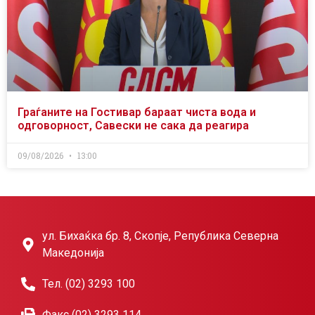
Граѓаните на Гостивар бараат чиста вода и
одговорност, Савески не сака да реагира
09/08/2026
13:00
ул. Бихаќка бр. 8, Скопје, Република Северна
Македонија
Тел. (02) 3293 100
Факс (02) 3293 114