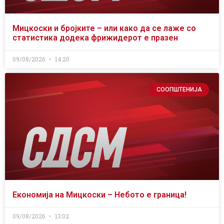
Мицкоски и бројките – или како да се лаже со
статистика додека фрижидерот е празен
09/08/2026
14:20
СООПШТЕНИЈА
Економија на Мицкоски – Небото е граница!
09/08/2026
13:02