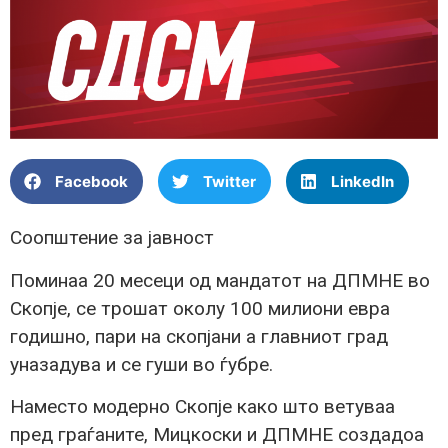
Facebook
Twitter
LinkedIn
Соопштение за јавност
Поминаа 20 месеци од мандатот на ДПМНЕ во
Скопје, се трошат околу 100 милиони евра
годишно, пари на скопјани а главниот град
уназадува и се гуши во ѓубре.
Наместо модерно Скопје како што ветуваа
пред граѓаните, Мицкоски и ДПМНЕ создадоа