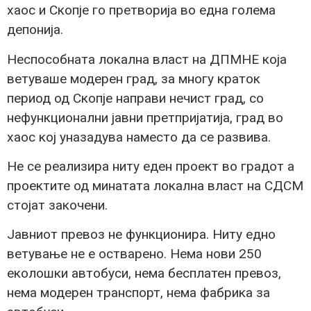
хаос и Скопје го претворија во една голема
депонија.
Неспособната локална власт на ДПМНЕ која
ветуваше модерен град, за многу краток
период од Скопје направи нечист град, со
нефункционални јавни претпријатија, град во
хаос кој уназадува наместо да се развива.
Не се реализира ниту еден проект во градот а
проектите од минатата локална власт на СДСМ
стојат закочени.
Јавниот превоз не функционира. Ниту едно
ветување не е остварено. Нема нови 250
еколошки автобуси, нема бесплатен превоз,
нема модерен транспорт, нема фабрика за