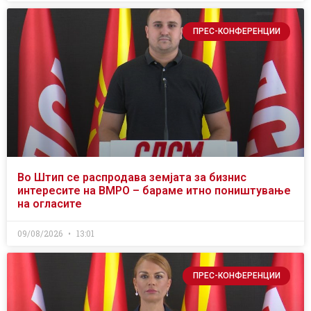
ПРЕС-КОНФЕРЕНЦИИ
Во Штип се распродава земјата за бизнис
интересите на ВМРО – бараме итно поништување
на огласите
09/08/2026
13:01
ПРЕС-КОНФЕРЕНЦИИ