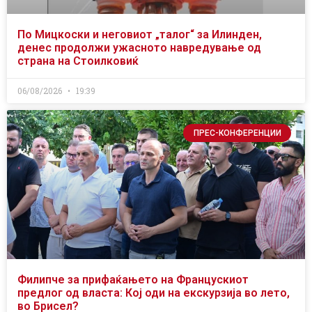
По Мицкоски и неговиот „талог“ за Илинден,
денес продолжи ужасното навредување од
страна на Стоилковиќ
06/08/2026
19:39
ПРЕС-КОНФЕРЕНЦИИ
Филипче за прифаќањето на Францускиот
предлог од власта: Кој оди на екскурзија во лето,
во Брисел?