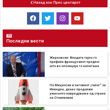
Назад кон Прес центарот
Последни вести
Жерновски: Владата тајно го
прифаќа францускиот предлог
што во опозиција го напаѓаше
По Мицкоски и неговиот „талог“ за
Илинден, денес продолжи
ужасното навредување од страна
на Стоилковиќ