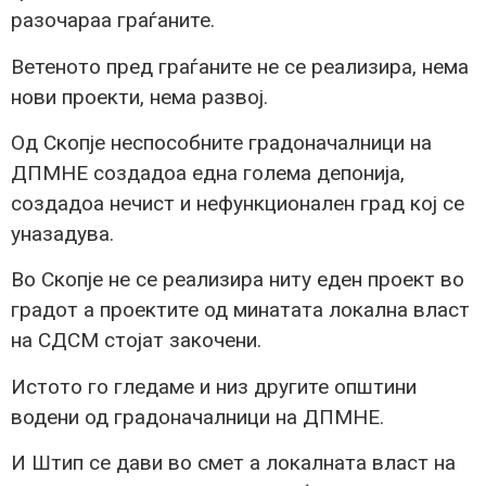
разочараа граѓаните.
Ветеното пред граѓаните не се реализира, нема
нови проекти, нема развој.
Од Скопје неспособните градоначалници на
ДПМНЕ создадоа една голема депонија,
создадоа нечист и нефункционален град кој се
уназадува.
Во Скопје не се реализира ниту еден проект во
градот а проектите од минатата локална власт
на СДСМ стојат закочени.
Истото го гледаме и низ другите општини
водени од градоначалници на ДПМНЕ.
И Штип се дави во смет а локалната власт на