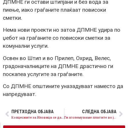
ДПМНЕ ги остави штипјани и без вода за
пиење, иако граѓаните плаќаат повисоки
сметки.
Нема нови проекти но затоа ДПМНЕ удира по
џебот на граѓаните со повисоки сметки за
комунални услуги.
Освен во Штип и во Прилеп, Охрид, Велес,
градоначалниците на ДПМНЕ драстично ги
поскапеа услугите за граѓаните.
Со ДПМНЕ општините уназадуваат наместо да
напредуваат.
ПРЕТХОДНА ОБЈАВА
СЛЕДНА ОБЈАВА
Концесиите за Иловица се дадени од ДПМНЕ и Груевски, СДСМ од прв ден е против
Ги зголемуваме платите во јавниот сектор за 10%, стапката на инфлација паѓа на едноцифрен процент