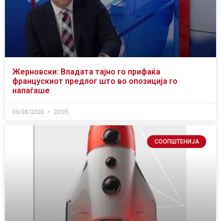
Жерновски: Владата тајно го прифаќа
францускиот предлог што во опозиција го
напаѓаше
06/08/2026
20:05
СООПШТЕНИЈА