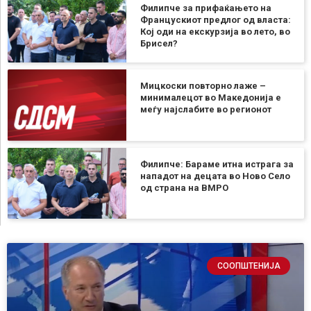
Филипче за прифаќањето на
Францускиот предлог од власта:
Кој оди на екскурзија во лето, во
Брисел?
Мицкоски повторно лаже –
минималецот во Македонија е
меѓу најслабите во регионот
Филипче: Бараме итна истрага за
нападот на децата во Ново Село
од страна на ВМРО
СООПШТЕНИЈА