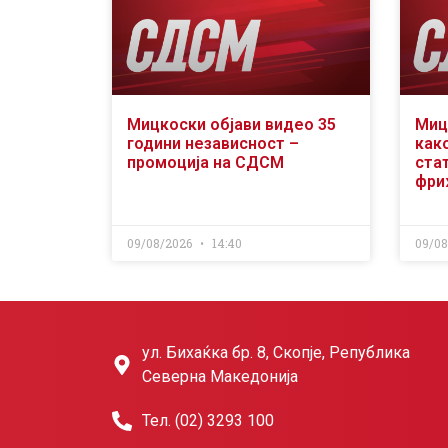
Мицкоски објави видео 35
Миц
години независност –
как
промоција на СДСМ
ста
фри
09/08/2026
14:40
09/0
ул. Бихаќка бр. 8, Скопје, Република
Северна Македонија
Тел. (02) 3293 100