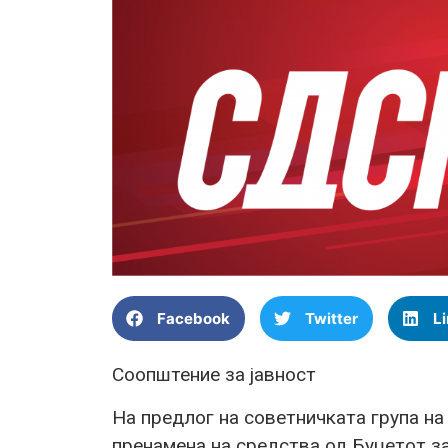
Facebook
Twitter
L
Соопштение за јавност
На предлог на советничката група н
пренамена на средства од Буџетот за