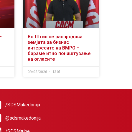
–
Во Штип се распродава
земјата за бизнис
интересите на ВМРО –
бараме итно поништување
на огласите
09/08/2026
13:01
/SDSMakedonija
@sdsmakedonija
/SDSMtube