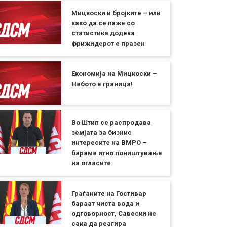
Мицкоски и бројките – или
како да се лаже со
статистика додека
фрижидерот е празен
Економија на Мицкоски –
Небото е граница!
Во Штип се распродава
земјата за бизнис
интересите на ВМРО –
бараме итно поништување
на огласите
Граѓаните на Гостивар
бараат чиста вода и
одговорност, Савески не
сака да реагира