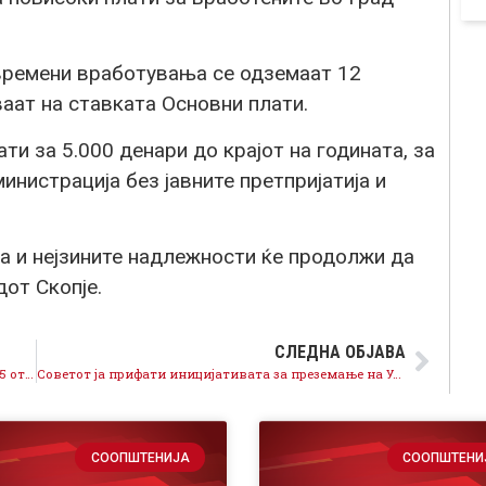
времени вработувања се одземаат 12
аат на ставката Основни плати.
ти за 5.000 денари до крајот на годината, за
инистрација без јавните претпријатија и
а и нејзините надлежности ќе продолжи да
дот Скопје.
СЛЕДНА ОБЈАВА
Поднесуваме амандман, ДДВто за пелети да биде 5 отсто
Советот ја прифати иницијативата за преземање на Универзална сала од страна на Министерството за култура
СООПШТЕНИЈА
СООПШТЕНИ