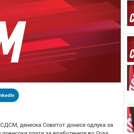
inkedIn
а СДСМ, денеска Советот донесе одлука за
 повисоки плати за вработените во Град