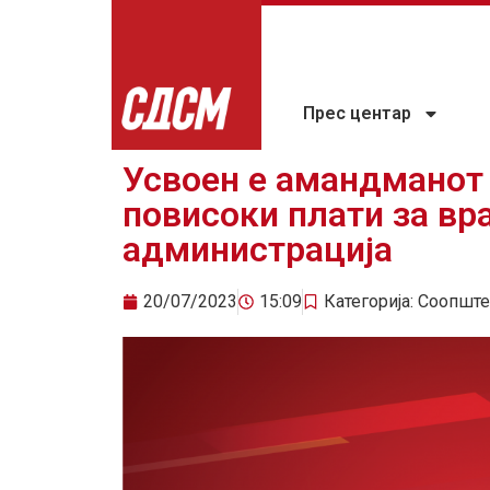
Прес центар
Усвоен е амандманот 
повисоки плати за вр
администрација
20/07/2023
15:09
Категорија:
Соопште