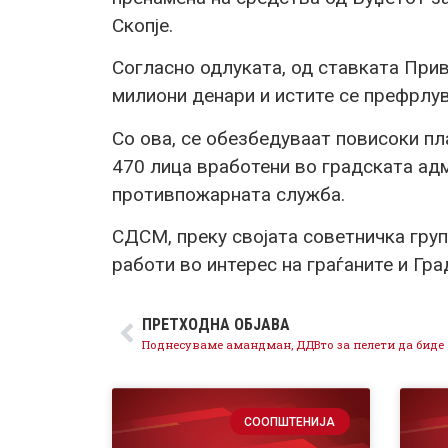
Скопје.
Согласно одлуката, од ставката При
милиони денари и истите се префрлув
Со ова, се обезбедуваат повисоки пла
470 лица вработени во градската адм
противпожарната служба.
СДСМ, преку својата советничка груп
работи во интерес на граѓаните и Гра
ПРЕТХОДНА ОБЈАВА
СООПШТЕНИЈА