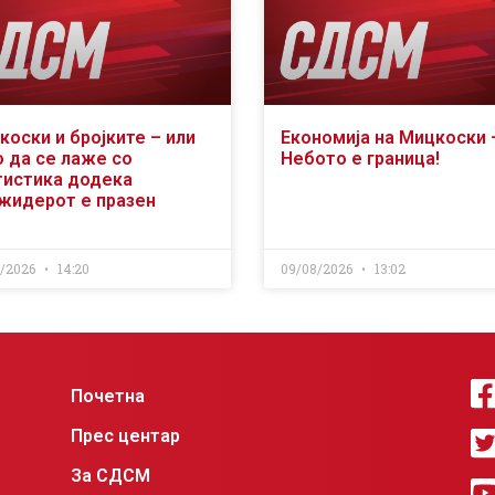
коски и бројките – или
Економија на Мицкоски 
о да се лаже со
Небото е граница!
тистика додека
жидерот е празен
8/2026
14:20
09/08/2026
13:02
Почетна
Прес центар
За СДСМ