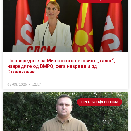
По навредите на Мицкоски и неговиот „талог“,
навредите од ВМРО, сега навреди и од
Стоилковиќ
07/08/2026
12:47
ПРЕС-КОНФЕРЕНЦИИ