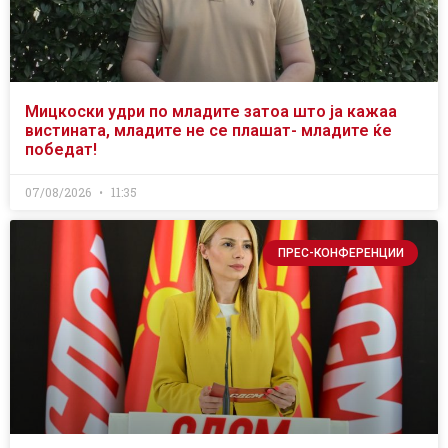
Мицкоски удри по младите затоа што ја кажаа
вистината, младите не се плашат- младите ќе
победат!
07/08/2026
11:35
ПРЕС-КОНФЕРЕНЦИИ