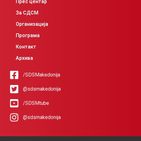
Прес центар
За СДСМ
Организација
Програма
Контакт
Архива
/SDSMakedonija
@sdsmakedonija
/SDSMtube
@sdsmakedonija