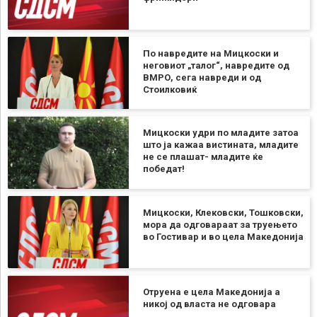
По навредите на Мицкоски и
неговиот „талог“, навредите од
ВМРО, сега навреди и од
Стоилковиќ
Мицкоски удри по младите затоа
што ја кажаа вистината, младите
не се плашат- младите ќе
победат!
Мицкоски, Клековски, Тошковски,
мора да одговараат за труењето
во Гостивар и во цела Македонија
Отруена е цела Македонија а
никој од власта не одговара