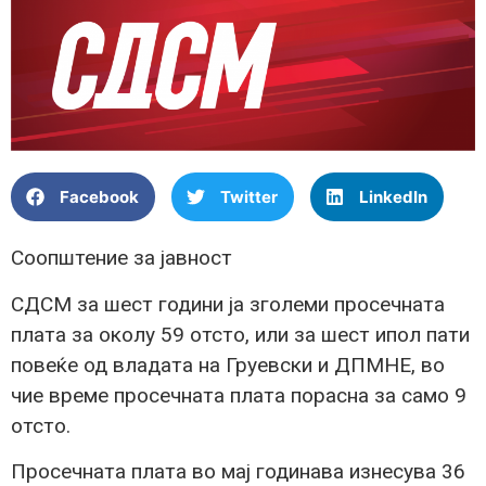
Facebook
Twitter
LinkedIn
Соопштение за јавност
СДСМ за шест години ја зголеми просечната
плата за околу 59 отсто, или за шест ипол пати
повеќе од владата на Груевски и ДПМНЕ, во
чие време просечната плата порасна за само 9
отсто.
Просечната плата во мај годинава изнесува 36