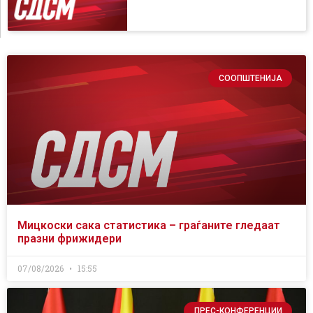
СООПШТЕНИЈА
Мицкоски сака статистика – граѓаните гледаат
празни фрижидери
07/08/2026
15:55
ПРЕС-КОНФЕРЕНЦИИ