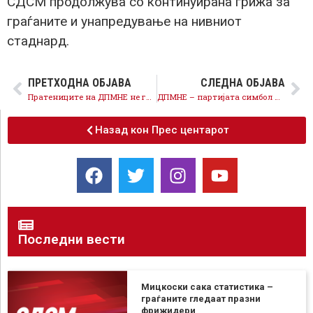
СДСМ продолжува со континуирана грижа за
граѓаните и унапредување на нивниот
стаднард.
ПРЕТХОДНА ОБЈАВА
СЛЕДНА ОБЈАВА
Пратениците на ДПМНЕ не гласаа за укинување на каматите и трошоците за брзите кредити
ДПМНЕ – партијата симбол на масовно прислушување денес очајно шири лажни вести, институциите да ги испитаат сите нивни лажни тврдења
Назад кон Прес центарот
Последни вести
Мицкоски сака статистика –
граѓаните гледаат празни
фрижидери