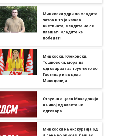
Мицкоски удри по младите
затоа што ја кажаа
вистината, младите не се
плашат- младите ќе
победат!
Мицкоски, Клековски,
Тошковски, мора да
одговараат за труењето во
Гостивар и во цела
Македонија
Отруена е цела Македонија
а никој од власта не
одговара
Мицкоски на екскурзија од
4 дена во Брисел, баш во