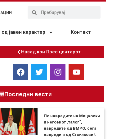
ЗАЦИИ
од јавен карактер
Контакт
Назад кон Прес центарот
Последни вести
По навредите на Мицкоски
и неговиот „талог“,
навредите од ВМРО, сега
навреди и од Стоилковиќ