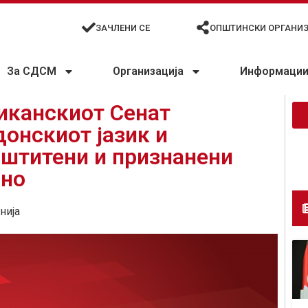
ЗАЧЛЕНИ СЕ
ОПШТИНСКИ ОРГАНИ
За СДСМ
Организација
Информации 
иканскиот Сенат
онскиот јазик и
аштитени и признанени
дно
нија