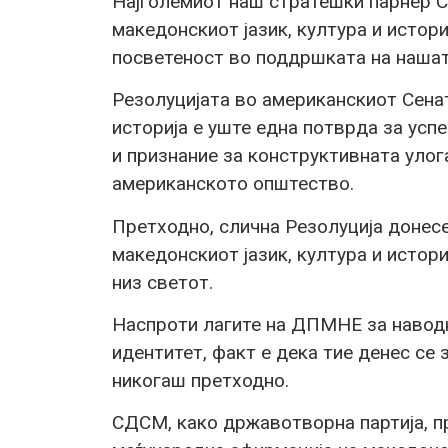
Најголемиот наш стратешки парнер С
македонскиот јазик, култура и истори
посветеност во поддршката на наша
Резолуцијата во американскиот Сенат
историја е уште една потврда за ус
и признание за конструктивната уло
американското општество.
Претходно, слична Резолуција донесе
македонскиот јазик, култура и истор
низ светот.
Наспроти лагите на ДПМНЕ за наводн
идентитет, факт е дека тие денес се
никогаш претходно.
СДСМ, како државотворна партија, п