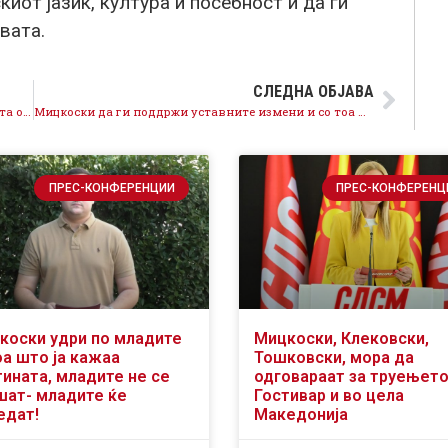
иот јазик, култура и посебност и да ги
вата.
СЛЕДНА ОБЈАВА
Делегација на СДСМ по повод Денот на Републиката оддаде почит на Пелинце
Мицкоски да ги поддржи уставните измени и со тоа да покаже дека навистина е за европската агенда
ПРЕС-КОНФЕРЕНЦИИ
ПРЕС-КОНФЕРЕНЦ
коски удри по младите
Мицкоски, Клековски,
оа што ја кажаа
Тошковски, мора да
тината, младите не се
одговараат за труењето
шат- младите ќе
Гостивар и во цела
едат!
Македонија