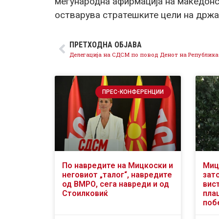
меѓународна афирмација на македонск
остварува стратешките цели на држа
ПРЕТХОДНА ОБЈАВА
ПРЕС-КОНФЕРЕНЦИИ
По навредите на Мицкоски и
Миц
неговиот „талог“, навредите
зат
од ВМРО, сега навреди и од
вис
Стоилковиќ
пла
поб