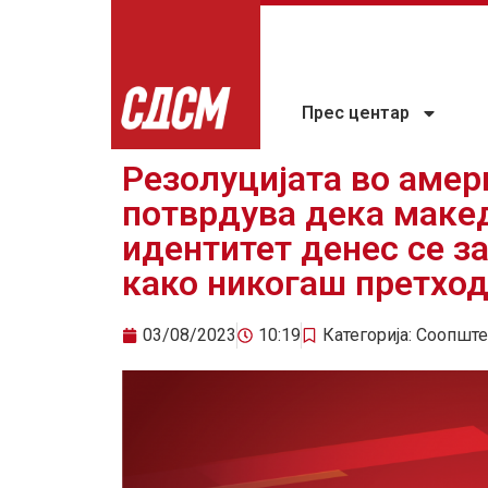
Прес центар
Резолуцијата во амер
потврдува дека макед
идентитет денес се з
како никогаш претхо
03/08/2023
10:19
Категорија:
Соопште