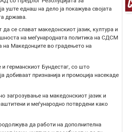
АД со Предлог Резолуцијата за
ја уште еднаш на дело ја покажува својата
та држава.
 да се слават македонскиот јазик, култура и
пешноста на меѓународната политика на СДСМ
га на Македонците во градењето на
 и германскиот Бундестаг, со што
ија добиваат признанија и промоција насекаде
о загрозување на македонскиот јазик и
 заштитени и меѓународно потврдени како
родолжува да работи на дополнителна