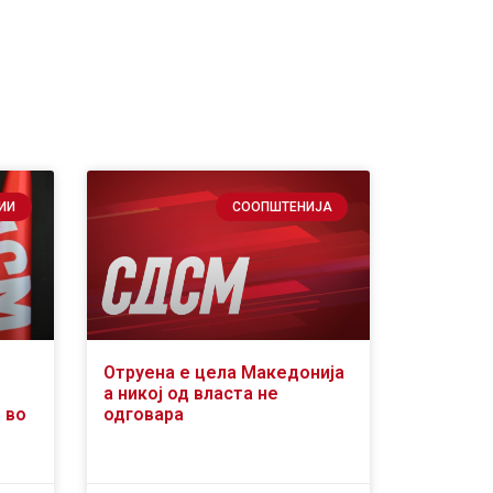
ИИ
СООПШТЕНИЈА
Отруена е цела Македонија
а никој од власта не
 во
одговара