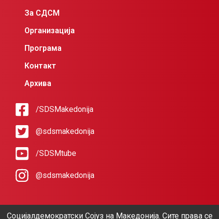
За СДСМ
Организација
Програма
Контакт
Архива
/SDSMakedonija
@sdsmakedonija
/SDSMtube
@sdsmakedonija
Социјалдемократски Сојуз на Македонија. Сите права се