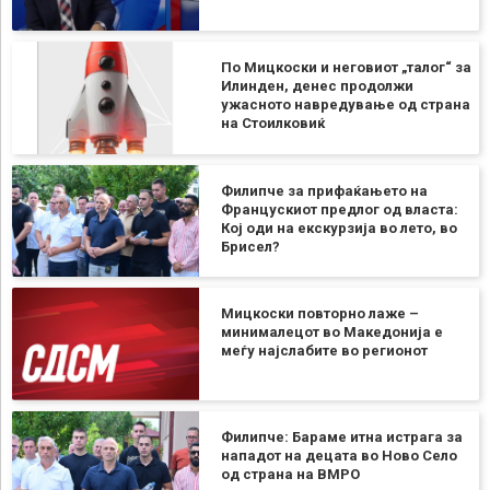
По Мицкоски и неговиот „талог“ за
Илинден, денес продолжи
ужасното навредување од страна
на Стоилковиќ
Филипче за прифаќањето на
Францускиот предлог од власта:
Кој оди на екскурзија во лето, во
Брисел?
Мицкоски повторно лаже –
минималецот во Македонија е
меѓу најслабите во регионот
Филипче: Бараме итна истрага за
нападот на децата во Ново Село
од страна на ВМРО