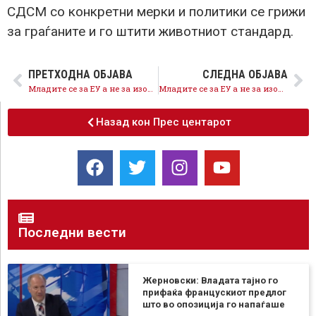
СДСМ со конкретни мерки и политики се грижи
за граѓаните и го штити животниот стандард.
ПРЕТХОДНА ОБЈАВА
СЛЕДНА ОБЈАВА
Младите се за ЕУ а не за изолација со која им се закануваат Мицкоски и ДПМНЕ
Младите се за ЕУ а не за изолација која ја нудат Мицкоски и ДПМНЕ
Назад кон Прес центарот
Последни вести
Жерновски: Владата тајно го
прифаќа францускиот предлог
што во опозиција го напаѓаше