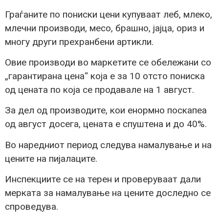
Граѓаните по пониски цени купуваат леб, млеко,
млечни производи, месо, брашно, јајца, ориз и
многу други прехранбени артикли.
Овие производи во маркетите се обележани со
„гарантирана цена“ која е за 10 отсто пониска
од цената по која се продавале на 1 август.
За дел од производите, кои енормно поскапеа
од август досега, цената е спуштена и до 40%.
Во наредниот период следува намалување и на
цените на пијалаците.
Инспекциите се на терен и проверуваат дали
мерката за намалување на цените доследно се
спроведува.