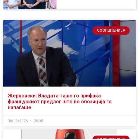
СООПШТЕНИЈА
Жерновски: Владата тајно го прифаќа
францускиот предлог што во опозиција го
напаѓаше
06/08/2026
20:05