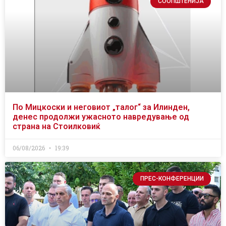
СООПШТЕНИЈА
По Мицкоски и неговиот „талог“ за Илинден,
денес продолжи ужасното навредување од
страна на Стоилковиќ
06/08/2026
19:39
ПРЕС-КОНФЕРЕНЦИИ