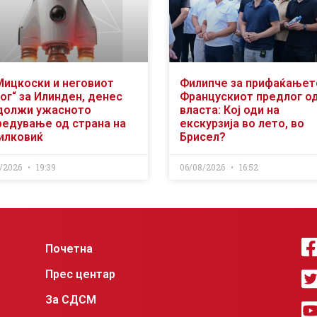
Мицкоски и неговиот
Филипче за прифаќањет
ог“ за Илинден, денес
Францускиот предлог о
должи ужасното
власта: Кој оди на
редување од страна на
екскурзија во лето, во
илковиќ
Брисел?
/2026
19:39
06/08/2026
16:52
Почетна
Прес центар
За СДСМ