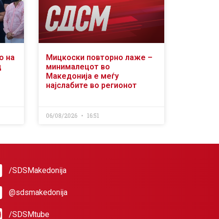
о на
Мицкоски повторно лаже –
д
минималецот во
Македонија е меѓу
најслабите во регионот
06/08/2026
16:51
/SDSMakedonija
@sdsmakedonija
/SDSMtube