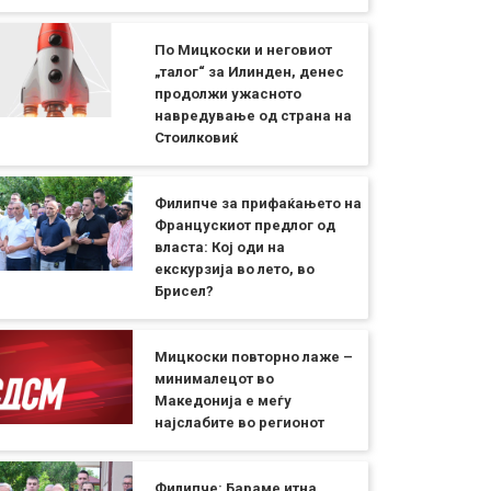
По Мицкоски и неговиот
„талог“ за Илинден, денес
продолжи ужасното
навредување од страна на
Стоилковиќ
Филипче за прифаќањето на
Францускиот предлог од
власта: Кој оди на
екскурзија во лето, во
Брисел?
Мицкоски повторно лаже –
минималецот во
Македонија е меѓу
најслабите во регионот
Филипче: Бараме итна