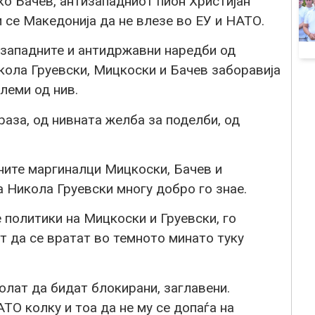
ко Бачев, антизападниот пион Христијан
и се Македонија да не влезе во ЕУ и НАТО.
западните и антидржавни наредби од
кола Груевски, Мицкоски и Бачев заборавија
леми од нив.
раза, од нивната желба за поделби, од
ните маргиналци Мицкоски, Бачев и
Никола Груевски многу добро го знае.
 политики на Мицкоски и Груевски, го
ат да се вратат во темното минато туку
олат да бидат блокирани, заглавени.
ТО колку и тоа да не му се допаѓа на