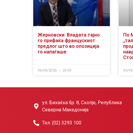
Жерновски: Владата тајно
По 
го прифаќа францускиот
„тал
предлог што во опозиција
про
го напаѓаше
нав
Сто
06/08/2026
20:05
06/08
ул. Бихаќка бр. 8, Скопје, Република
Северна Македонија
Тел. (02) 3293 100