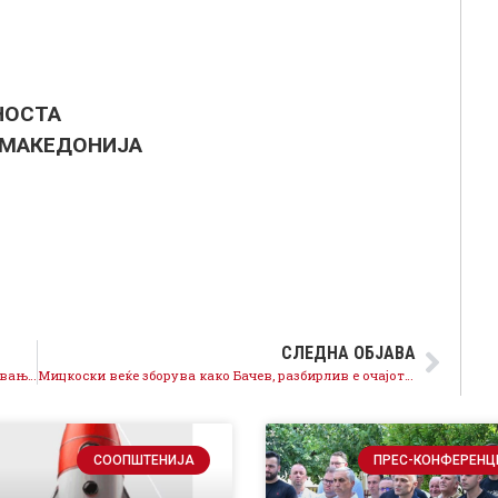
НОСТА
 МАКЕДОНИЈА
СЛЕДНА ОБЈАВА
Зборот е збор, обезбедено бесплатно болничко лекување за пензионери и лица приматели на социјална помош
Мицкоски веќе зборува како Бачев, разбирлив е очајот кај маргиналните деструктивци, поразени се, Македонија оди напред во ЕУ и НАТО
СООПШТЕНИЈА
ПРЕС-КОНФЕРЕНЦ