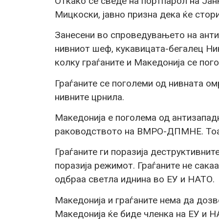
Откако се сведе на портпарол на Јан
Мицкоски, јавно призна дека ќе стор
Занесени во спроведувањето на анти
нивниот шеф, кукавицата-бегалец Ни
колку граѓаните и Македонија се пого
Граѓаните се поголеми од нивната ом
нивните црнила.
Македонија е поголема од антизапад
раководството на ВМРО-ДПМНЕ. Тоа 
Граѓаните ги поразија деструктивните
поразија режимот. Граѓаните не сака
одбраа светла иднина во ЕУ и НАТО.
Македонија и граѓаните нема да дозв
Македонија ќе биде членка на ЕУ и НА