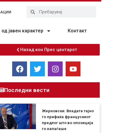
ЗАЦИИ
од јавен карактер
Контакт
Назад кон Прес центарот
Последни вести
Жерновски: Владата тајно
го прифаќа францускиот
предлог што во опозиција
го напаѓаше