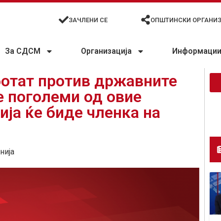
ЗАЧЛЕНИ СЕ
ОПШТИНСКИ ОРГАНИ
За СДСМ
Организација
Информации 
ботат против државните
е поголеми од овие
ја ќе биде членка на
нија