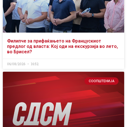
Филипче за прифаќањето на Францускиот
предлог од власта: Кој оди на екскурзија во лето,
во Брисел?
06/08/2026
16:52
СООПШТЕНИЈА