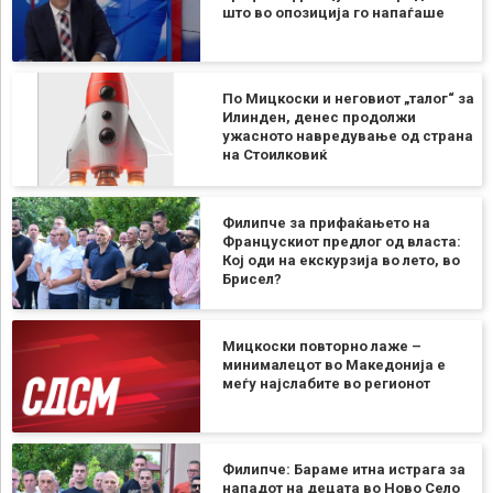
што во опозиција го напаѓаше
По Мицкоски и неговиот „талог“ за
Илинден, денес продолжи
ужасното навредување од страна
на Стоилковиќ
Филипче за прифаќањето на
Францускиот предлог од власта:
Кој оди на екскурзија во лето, во
Брисел?
Мицкоски повторно лаже –
минималецот во Македонија е
меѓу најслабите во регионот
Филипче: Бараме итна истрага за
нападот на децата во Ново Село