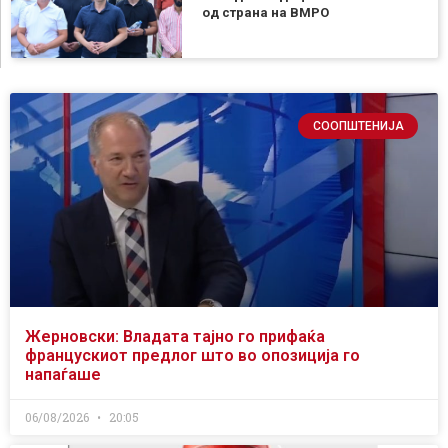
од страна на ВМРО
СООПШТЕНИЈА
Жерновски: Владата тајно го прифаќа
францускиот предлог што во опозиција го
напаѓаше
06/08/2026
20:05