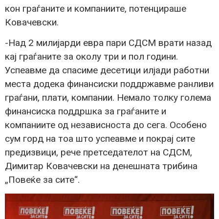
кон граѓаните и компаниите, потенцираше
Ковачевски.
-Над 2 милијарди евра пари СДСМ врати назад
кај граѓаните за околу три и пол години.
Успеавме да спасиме десетици илјади работни
места додека финансиски поддржавме ранливи
граѓани, плати, компании. Немало толку голема
финансиска поддршка за граѓаните и
компаниите од независноста до сега. Особено
сум горд на тоа што успеавме и покрај сите
предизвици, рече претседателот на СДСМ,
Димитар Ковачевски на денешната трибина
„Повеќе за сите“.