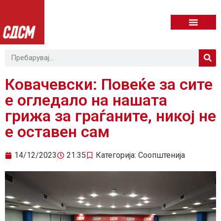
Ковачевски: Повеќе за сите
е огледало на нашата
грижа за граѓаните, никој не
е оставен сам
14/12/2023
21:35
Категорија:
Соопштенија