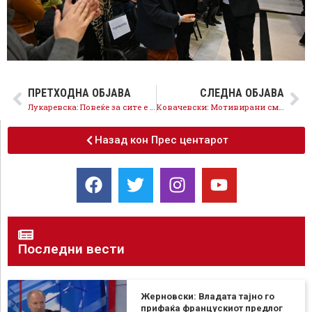
ПРЕТХОДНА ОБЈАВА
СЛЕДНА ОБЈАВА
Лукаревска: Повеќе за сите е успешната мерка Мој ДДВ со која вративме над 100 милиони евра кај граѓаните
Ковачевски: Мотивирани сме, двојната победа на изборите ќе биде победа за Европа!
Назад кон Прес центарот
Последни вести
Жерновски: Владата тајно го
прифаќа францускиот предлог