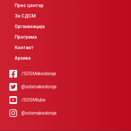
Прес центар
За СДСМ
Организација
Програма
Контакт
Архива
/SDSMakedonija
@sdsmakedonija
/SDSMtube
@sdsmakedonija