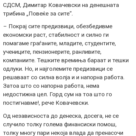
СДСМ, Димитар Ковачевски на денешната
трибина „Повеќе за сите“.
– Покрај сите предизвици, обезбедивме
економски раст, стабилност и силно ги
помагаме граѓаните, младите, студентите,
учениците, пензионерите, ранливите,
компаниите. Тешките времиња бараат и тешки
одлуки. Но, и најголемите предизвици се
решаваат со силна волја и и напорна работа.
Затоа што со напорна работа, нема
недостижна цел. Горд сум на тоа што го
постигнавме!, рече Ковачевски.
Од независноста до денеска, досега, не се
случило толку голема финансиски помош,
толку многу пари некоја влада да пренасочи