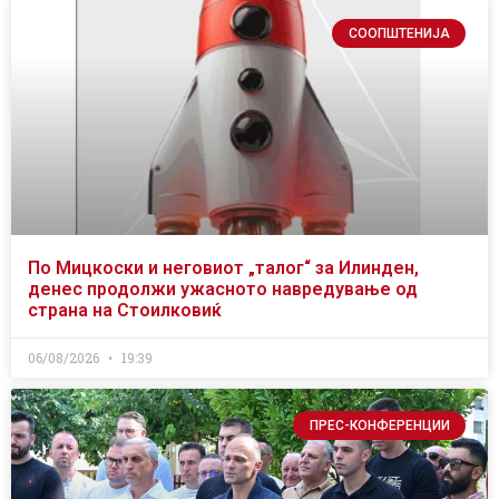
СООПШТЕНИЈА
По Мицкоски и неговиот „талог“ за Илинден,
денес продолжи ужасното навредување од
страна на Стоилковиќ
06/08/2026
19:39
ПРЕС-КОНФЕРЕНЦИИ