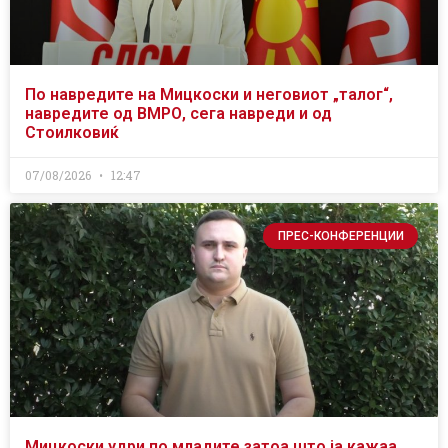
По навредите на Мицкоски и неговиот „талог“,
навредите од ВМРО, сега навреди и од
Стоилковиќ
07/08/2026
12:47
ПРЕС-КОНФЕРЕНЦИИ
Мицкоски удри по младите затоа што ја кажаа