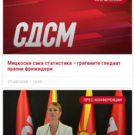
Мицкоски сака статистика – граѓаните гледаат
празни фрижидери
07/08/2026
15:55
ПРЕС-КОНФЕРЕНЦИИ