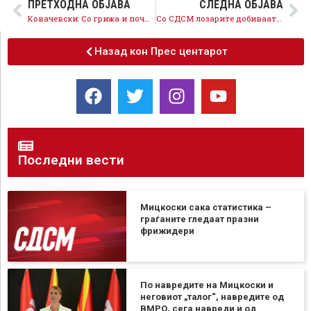
ПРЕТХОДНА ОБЈАВА
СЛЕДНА ОБЈАВА
Ковачевски: Со грижа и почит кон пензионерите ја зголемивме просечната пензија за 6.400 денари
Со СДСМ лозарите добиваат уште поголема поддршка, 9.600 денари по хектар и 100% зелена нафта
Назад кон Прес центарот
Последни вести
Мицкоски сака статистика –
граѓаните гледаат празни
фрижидери
По навредите на Мицкоски и
неговиот „талог“, навредите од
ВМРО, сега навреди и од