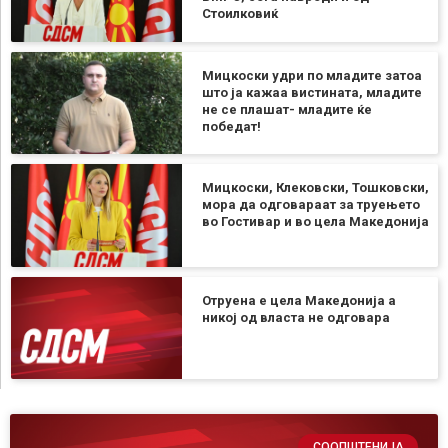
Стоилковиќ
Мицкоски удри по младите затоа
што ја кажаа вистината, младите
не се плашат- младите ќе
победат!
Мицкоски, Клековски, Тошковски,
мора да одговараат за труењето
во Гостивар и во цела Македонија
Отруена е цела Македонија а
никој од власта не одговара
СООПШТЕНИЈА