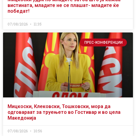
вистината, младите не се плашат- младите ќе
победат!
07/08/2026
11:35
ПРЕС-КОНФЕРЕНЦИИ
Мицкоски, Клековски, Тошковски, мора да
одговараат за труењето во Гостивар и во цела
Македонија
07/08/2026
10:56