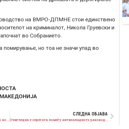
аководство на ВМРО-ДПМНЕ стои единствено
 носителот на криминалот, Никола Груевски и
започнат во Собранието.
а помирување, но тоа не значи упад во
НОСТА
 МАКЕДОНИЈА
СЛЕДНА ОБЈАВА
Конфузното раководство на ВМРО-ДПМНЕ е фатено во лага, јавноста дознава за спрегата меѓу Хидро Мицкоски и неговиот ментор Груевски
Очигледна е спрегата помеѓу антизападното раководство на ВМРО-ДПМНЕ и Мицкоски со криминалите на Груевски, затоа се против НАТО и ЕУ