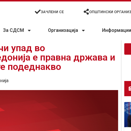
ЗАЧЛЕНИ СЕ
ОПШТИНСКИ ОРГАНИ
За СДСМ
Организација
Информации 
чи упад во
донија е правна држава и
те подеднакво
нија