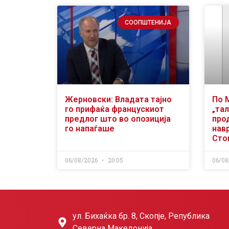
СООПШТЕНИЈА
Жерновски: Владата тајно
По 
го прифаќа францускиот
„тал
предлог што во опозиција
про
го напаѓаше
нав
Сто
06/08/2026
20:05
06/08
ул. Бихаќка бр. 8, Скопје, Република
Северна Македонија