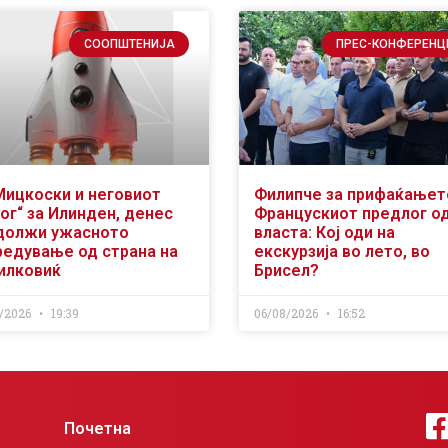
СООПШТЕНИЈА
ПРЕС-КОНФЕРЕНЦ
Мицкоски и неговиот
Филипче за прифаќањет
ог“ за Илинден, денес
Францускиот предлог о
должи ужасното
власта: Кој оди на
редување од страна на
екскурзија во лето, во
илковиќ
Брисел?
/2026
19:39
06/08/2026
16:52
Почетна