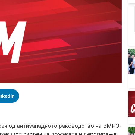
inkedIn
сен од антизападното раководство на ВМРО-
правниот систем на државата и дерогирање