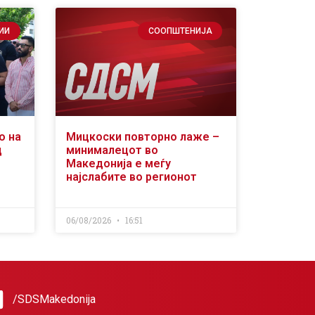
ИИ
СООПШТЕНИЈА
о на
Мицкоски повторно лаже –
д
минималецот во
Македонија е меѓу
најслабите во регионот
06/08/2026
16:51
/SDSMakedonija