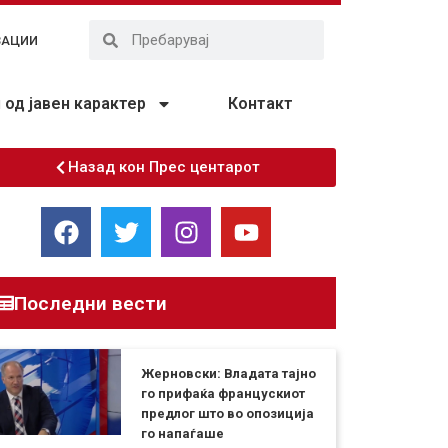
ЗАЦИИ
од јавен карактер
Контакт
Назад кон Прес центарот
Последни вести
Жерновски: Владата тајно
го прифаќа францускиот
предлог што во опозиција
го напаѓаше