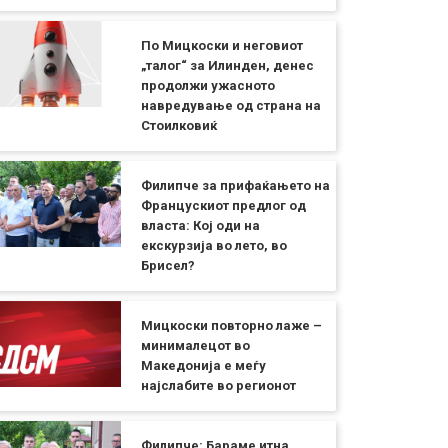
По Мицкоски и неговиот
„талог“ за Илинден, денес
продолжи ужасното
навредување од страна на
Стоилковиќ
Филипче за прифаќањето на
Францускиот предлог од
власта: Кој оди на
екскурзија во лето, во
Брисел?
Мицкоски повторно лаже –
минималецот во
Македонија е меѓу
најслабите во регионот
Филипче: Бараме итна