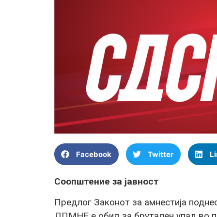
Facebook
Twitter
L
Соопштение за јавност
Предлог Законот за амнестија подне
ДПМНЕ е обид за брутален упад во 