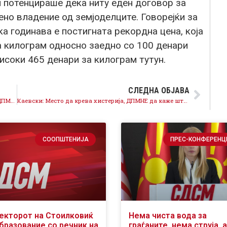
и потенцираше дека ниту еден договор за
мено владение од земјоделците. Говорејќи за
ка годинава е постигната рекордна цена, која
а килограм односно заедно со 100 денари
исоки 465 денари за килограм тутун.
СЛЕДНА ОБЈАВА
Мицкоски уште еднаш потврди дека со него и со ДПМНЕ нема членство во ЕУ
Каевски: Место да крева хистерија, ДПМНЕ да каже што прават на иста слика Давкова, Мицковски и Ковачев, еден од главните негатори на македонскиот јазик
СООПШТЕНИЈА
ПРЕС-КОНФЕРЕНЦ
екторот на Стоилковиќ
Нема чиста вода за
образование со речник на
граѓаните, нема струја, а