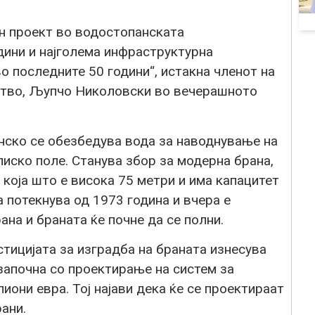
ен проект во водостопанската
дини и најголема инфраструктурна
о последните 50 години“, истакна членот на
ство, Љупчо Николовски во вечерашното
онско се обезбедува вода за наводнување на
лиско поле. Станува збор за модерна брана,
 која што е висока 75 метри и има капацитет
а потекнува од 1973 година и вчера е
ана и браната ќе почне да се полни.
ицијата за изградба на браната изнесува
 започна со проектирање на систем за
иони евра. Тој најави дека ќе се проектираат
ани.