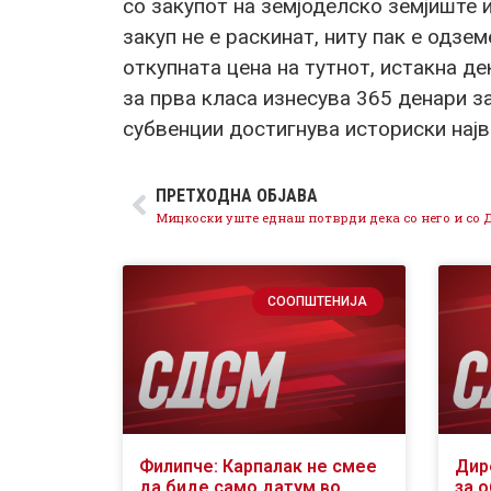
со закупот на земјоделско земјиште 
закуп не е раскинат, ниту пак е одзе
откупната цена на тутнот, истакна де
за прва класа изнесува 365 денари з
субвенции достигнува историски најв
ПРЕТХОДНА ОБЈАВА
СООПШТЕНИЈА
Филипче: Карпалак не смее
Дир
да биде само датум во
за 