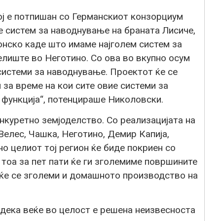
ој е потпишан со Германскиот конзорциум
е систем за наводнување на браната Лисиче,
онско каде што имаме најголем систем за
елиште во Неготино. Со ова во вкупно осум
истеми за наводнување. Проектот ќе се
 за време на кои сите овие системи за
 функција“, потенцираше Николовски.
нкуретно земјоделство. Со реализацијата на
Велес, Чашка, Неготино, Демир Капија,
но целиот тој регион ќе биде покриен со
тоа за пет пати ќе ги зголемиме површините
 ќе се зголеми и домашното производство на
 дека веќе во целост е решена неизвесноста