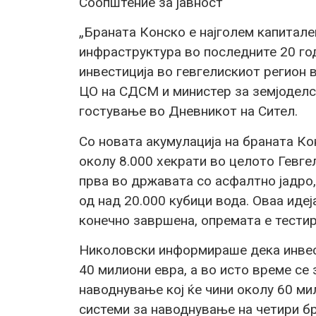
Соопштение за јавност
„Браната Конско е најголем капитал
инфраструктура во последните 20 го
инвестиција во гевгелискиот регион в
ЦО на СДСМ и министер за земјодел
гостување во Дневникот на Сител.
Со новата акумулација на браната К
околу 8.000 хекрати во целото Гевге
прва во државата со асфалтно јадро,
од над 20.000 кубици вода. Оваа идеј
конечно завршена, опремата е тестир
Николовски информираше дека инвест
40 милиони евра, а во исто време се
наводнување кој ќе чини околу 60 мил
системи за наводнување на четири бр