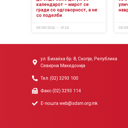
календарот – мирот се
ули
гради со одговорност, а не
нав
со поделби
08/08/2026
15:24
08/0
ул. Бихаќка бр. 8, Скопје, Република
Северна Македонија
Тел. (02) 3293 100
Факс (02) 3293 114
Е-пошта web@sdsm.org.mk