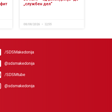
офит
„службен дел“
08/08/2026
12:55
/SDSMakedonija
@sdsmakedonija
/SDSMtube
@sdsmakedonija