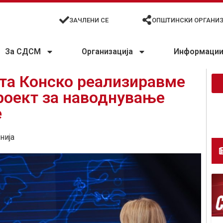
ЗАЧЛЕНИ СЕ
ОПШТИНСКИ ОРГАНИ
За СДСМ
Организација
Информации 
ата Конско реализиравме
роект за наводнување
е
нија