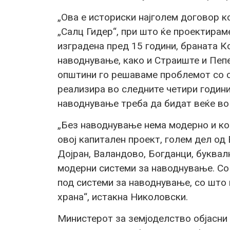
„Ова е историски најголем договор к
„Салц Гидер“, при што ќе проектирам
изградена пред 15 години, браната К
наводнување, како и Страиште и Пеп
општини го решаваме проблемот со с
реализира во следните четири години
наводнување треба да бидат веќе во
„Без наводнување нема модерно и ко
овој капитален проект, голем дел од 
Дојран, Валандово, Богданци, буквал
модерни системи за наводнување. Со 
под системи за наводнување, со што
храна“, истакна Николовски.
Министерот за земјоделство објасни