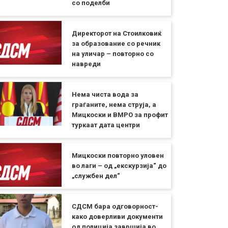
со поделби
Директорот на Стоилковиќ
за образование со речник
на уличар – повторно со
навреди
Нема чиста вода за
граѓаните, нема струја, а
Мицкоски и ВМРО за профит
туркаат дата центри
Мицкоски повторно уловен
во лаги – од „екскурзија“ до
„службен дел“
СДСМ бара одговорност-
како доверливи документи
од полиција завршија во