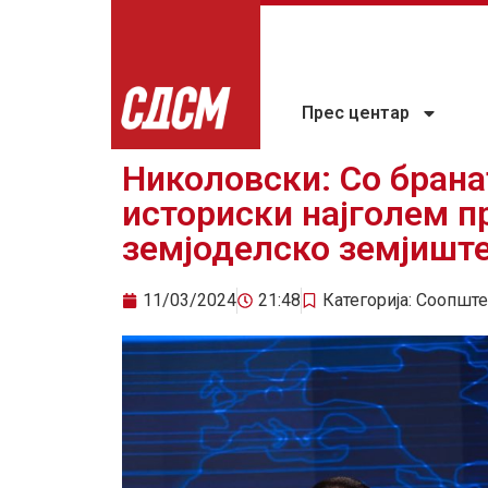
Прес центар
Николовски: Со бран
историски најголем п
земјоделско земјишт
11/03/2024
21:48
Категорија:
Соопште