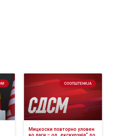
ИИ
СООПШТЕНИЈА
Мицкоски повторно уловен
во лаги – од „екскурзија“ до