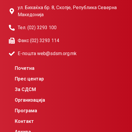
ул. Бихаќка бр. 8, Скопје, Република Северна
Македонија
Тел. (02) 3293 100
Факс (02) 3293 114
Е-пошта web@sdsm.org.mk
Почетна
Прес центар
За СДСМ
Организација
Програма
Контакт
Архива