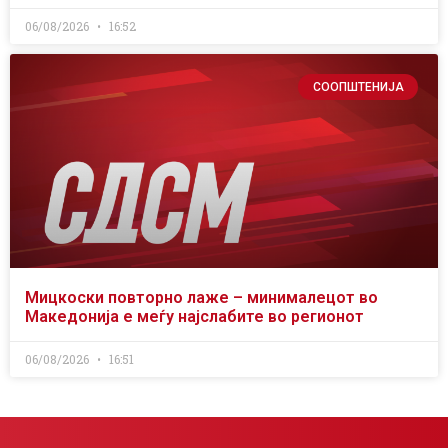
06/08/2026
16:52
СООПШТЕНИЈА
Мицкоски повторно лаже – минималецот во
Македонија е меѓу најслабите во регионот
06/08/2026
16:51