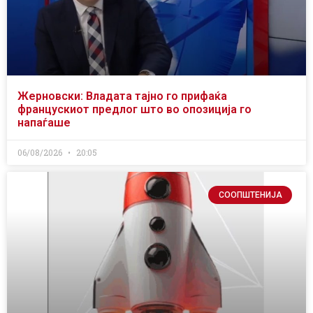
Жерновски: Владата тајно го прифаќа
францускиот предлог што во опозиција го
напаѓаше
06/08/2026
20:05
СООПШТЕНИЈА