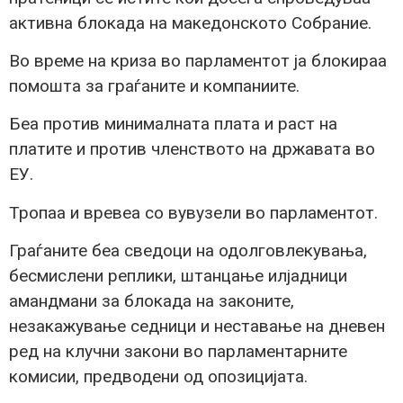
активна блокада на македонското Собрание.
Во време на криза во парламентот ја блокираа
помошта за граѓаните и компаниите.
Беа против минималната плата и раст на
платите и против членството на државата во
ЕУ.
Тропаа и вревеа со вувузели во парламентот.
Граѓаните беа сведоци на одолговлекувања,
бесмислени реплики, штанцање илјадници
амандмани за блокада на законите,
незакажување седници и неставање на дневен
ред на клучни закони во парламентарните
комисии, предводени од опозицијата.