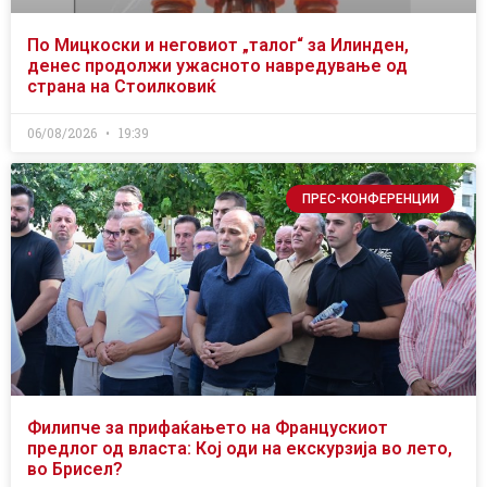
По Мицкоски и неговиот „талог“ за Илинден,
денес продолжи ужасното навредување од
страна на Стоилковиќ
06/08/2026
19:39
ПРЕС-КОНФЕРЕНЦИИ
Филипче за прифаќањето на Францускиот
предлог од власта: Кој оди на екскурзија во лето,
во Брисел?