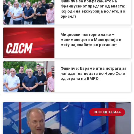
Филипче за прифаќањето на
Францускиот предлог од власта:
Кој оди на екскурзија во лето, во
Брисел?
Мицкоски повторно лаже –
минималецот во Македонија е
меѓу најслабите во регионот
Филипче: Бараме итна истрага за
нападот на децата во Ново Село
од страна на ВМРО
СООПШТЕНИЈА