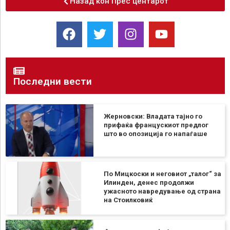
Назад кон Прес центарот
Последни вести
Жерновски: Владата тајно го
прифаќа францускиот предлог
што во опозиција го напаѓаше
По Мицкоски и неговиот „талог“ за
Илинден, денес продолжи
ужасното навредување од страна
на Стоилковиќ