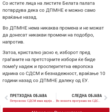
Со истите лица на листите Белата палата
потврдува дека со ДПМНЕ е можно само
враќање назад.
Во ДПМНЕ нема никаква промена и не можат
да донесат никакви промени на подобро,
напротив.
Затоа, кристално јасно е, изборот пред
граѓаните на претстојните избори ќе биде
помеѓу надеж и просперитетна европска
иднина со СДСМ и безнадежност, враќање 10
години назад со ДПМНЕ далеку од ЕУ.
ПРЕТХОДНА ОБЈАВА
СЛЕДНА ОБЈАВА
Петровска: СДСМ има идеја и концепт како да ја води државата напред, а не назад во повторна изолација
Во новата програма на СДСМ: Просечна пензија од 500 евра