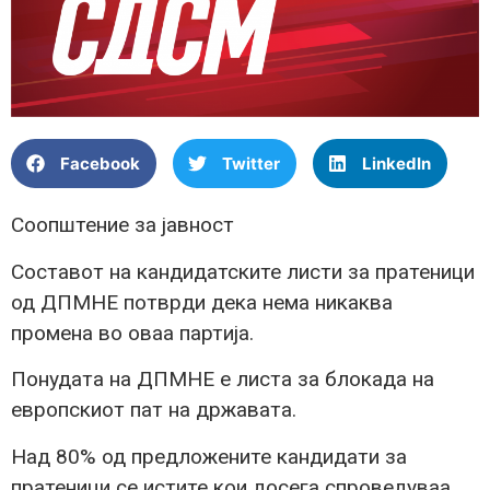
Facebook
Twitter
LinkedIn
Соопштение за јавност
Составот на кандидатските листи за пратеници
од ДПМНЕ потврди дека нема никаква
промена во оваа партија.
Понудата на ДПМНЕ е листа за блокада на
европскиот пат на државата.
Над 80% од предложените кандидати за
пратеници се истите кои досега спроведуваа