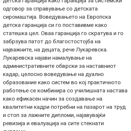
детска гаранција како гаранција за системски
одговор за справување со детската
сиромаштија. Воведувањето на Европска
детска гаранција си го поставивме како
статешка цел. Оваа гаранција го скратува и го
забрзува патот до благостостојба на
најважните, на децата, рече Лукаревска.
Лукаревска најави намалување на
административните обврски за наставниот
кадар, целосно воведување на дуално
образование како систем во кој практичното
работење се комбинира со училишната настава
како ефикасен начин за создавање на
квалитетни кадри потребни на пазарот на труд
и стоп за лажните дипломи, најавувајќи
ревизија и евалуација на сите стекнати