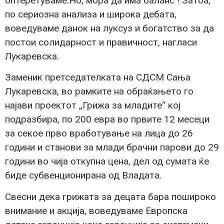
оптеретуваме.Но, мора да има баланс ! Затоа,
по сериозна анализа и широка дебата,
воведуваме данок на луксуз и богатство за да
постои солидарност и правичност, нагласи
Лукаревска.
Заменик претседателката на СДСМ Сања
Лукаревска, во рамките на обраќањето го
најави проектот „Грижа за младите“ кој
подразбира, по 200 евра во првите 12 месеци
за секое прво вработување на лица до 26
години и станови за млади брачни парови до 29
години во чија откупна цена, дел од сумата ќе
биде субвенционирана од Владата.
Свесни дека грижата за децата бара пошироко
внимание и акција, воведуваме Европска