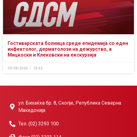
Гостиварската болница среде епидемија со еден
инфектолог, дерматолози на дежурство, а
Мицкоски и Клековски на екскурзија
05/08/2026
18:42
ул. Бихаќка бр. 8, Скопје, Република Северна
Македонија
Тел. (02) 3293 100