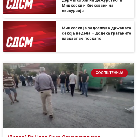
дерматолози на дежурство, а
Мицкоски и Клековски на
екскурзија
Мицкоски ја задолжува државата
секоја недела – додека граѓаните
плаќаат сѐ поскапо
СООПШТЕНИЈА