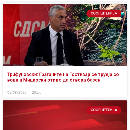
СООПШТЕНИЈА
Трифуновски: Граѓаните на Гостивар се труеја со
вода а Мицкоски отиде да отвора базен
05/08/2026
20:24
СООПШТЕНИЈА