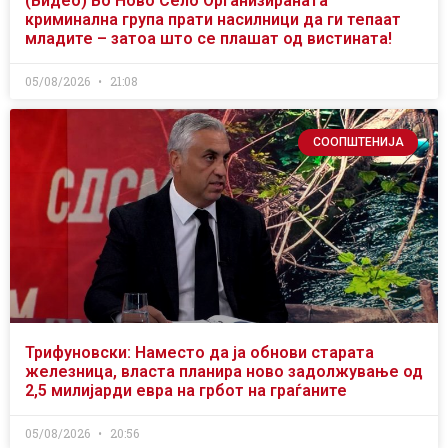
(Видео) Во Ново Село Организираната
криминална група прати насилници да ги тепаат
младите – затоа што се плашат од вистината!
05/08/2026
21:08
СООПШТЕНИЈА
Трифуновски: Наместо да ја обнови старата
железница, власта планира ново задолжување од
2,5 милијарди евра на грбот на граѓаните
05/08/2026
20:56