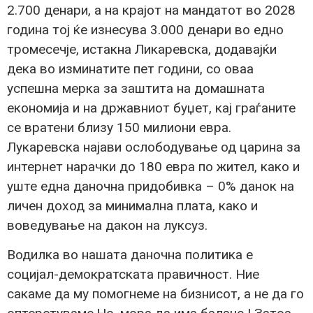
2.700 денари, а на крајот на мандатот во 2028
година тој ќе изнесува 3.000 денари во едно
тромесечје, истакна Ликаревска, додавајќи
дека во изминатите пет години, со оваа
успешна мерка за заштита на домашната
економија и на државниот буџет, кај граѓаните
се вратени близу 150 милиони евра.
Лукаревска најави ослободување од царина за
интернет нарачки до 180 евра по жител, како и
уште една даночна придобивка – 0% данок на
личен доход за минимална плата, како и
воведување на дакон на луксуз.
Водилка во нашата даночна политика е
социјал-демократската правичност. Ние
сакаме да му помогнеме на бизнисот, а не да го