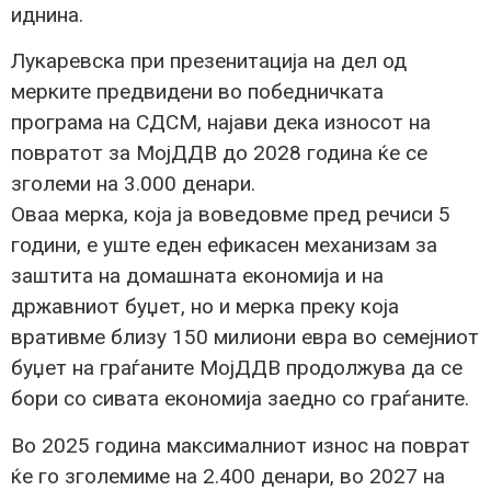
иднина.
Лукаревска при презенитација на дел од
мерките предвидени во победничката
програма на СДСМ, најави дека износот на
повратот за МојДДВ до 2028 година ќе се
зголеми на 3.000 денари.
Оваа мерка, која ја воведовме пред речиси 5
години, е уште еден ефикасен механизам за
заштита на домашната економија и на
државниот буџет, но и мерка преку која
вративме близу 150 милиони евра во семејниот
буџет на граѓаните МојДДВ продолжува да се
бори со сивата економија заедно со граѓаните.
Во 2025 година максималниот износ на поврат
ќе го зголемиме на 2.400 денари, во 2027 на