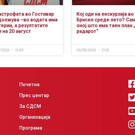
астрофата во Гостивар
Кој оди на екскурзија во
должува –во водата има
Брисел среде лето? Са
ерии, а резултатите
оној што има таен план 
 на 20 август
радарот“
/2026
11:49
06/08/2026
11:18
Почетна
Прес центар
За СДСМ
Организација
Програма