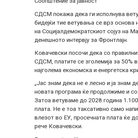
Соопштение за јавност
СДСМ покажа дека ги исполнува вету
бидејќи тие ветувања се врз основа 
на Социјалдемократскиот сојуз на М
денешното интервју за Фронтлајн.
Ковачевски посочи дека со правилни
СДСМ, платите се зголемија за 50% в
најголема економска и енергетска кри
„Јас знам дека не е лесно и ја знам 
новата програма ќе продолжиме и со 
Затоа ветуваме до 2028 година 1.100
плата. Не е тоа таксативно само напи
влезот во ЕУ, просечната плата ќе до
рече Ковачевски.