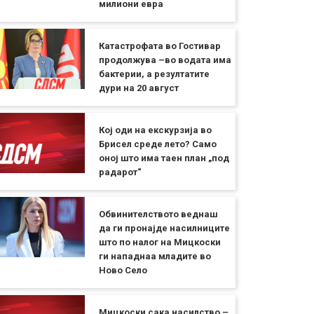
милиони евра
Катастрофата во Гостивар
продолжува –во водата има
бактерии, а резултатите
дури на 20 август
Кој оди на екскурзија во
Брисел среде лето? Само
оној што има таен план „под
радарот“
Обвинителството веднаш
да ги пронајде насилниците
што по налог на Мицкоски
ги нападнаа младите во
Ново Село
Мицкоски сака насилство –