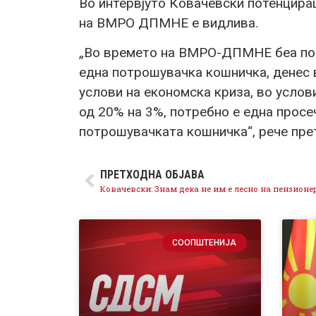
Во интервјуто Ковачевски потенцира
на ВМРО ДПМНЕ е видлива.
„Во времето на ВМРО-ДПМНЕ беа пот
една потрошувачка кошничка, денес в
услови на економска криза, во услови
од 20% на 3%, потребно е една просе
потрошувачката кошничка“, рече пр
ПРЕТХОДНА ОБЈАВА
СООПШТЕНИЈА