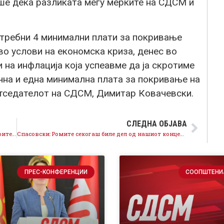
ше дека разликата меѓу мерките на СДСМ и
ребни 4 минимални плати за покривање
о услови на економска криза, денес во
 на инфлација која успеавме да ја скротиме
чна и една минимална плата за покривање на
етседателот на СДСМ, Димитар Ковачевски.
СЛЕДНА ОБЈАВА
Ковачевски: Знам дека не им е лесно на пензионерите, во новиот мандат просечната пензија ќе биде 30.000 ден., а минималната пензија 20.000 ден
Спасовски: Ромите секогаш биле дел од нашиот концепт Едно општество за сите, ги уживаат сите права, го негуваат својот јазик, ја развиваат својата култура
ПРЕС-КОНФЕРЕНЦИИ
СООПШТЕНИ