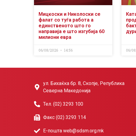
Мицкоски и Николоски се
Кат
фалат со туѓа работа а
про
единственото што го
бакт
направија е што изгубија 60
дури
милиони евра
06/08/2026
14:56
06/08
ул. Бихаќка бр. 8, Скопје, Република
Северна Македонија
Тел. (02) 3293 100
Факс (02) 3293 114
Е-пошта web@sdsm.org.mk