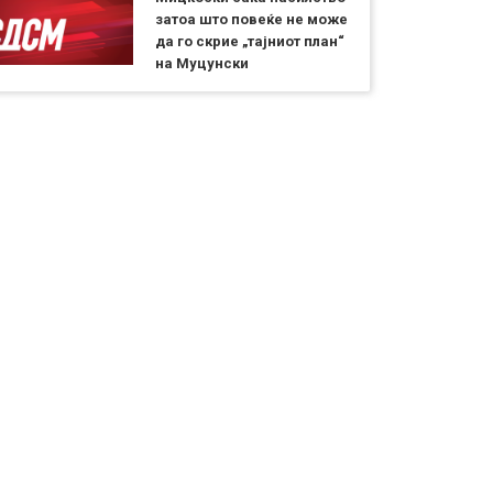
затоа што повеќе не може
да го скрие „тајниот план“
на Муцунски