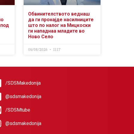
Обвинителството веднаш
мо
да ги пронајде насилниците
„под
што по налог на Мицкоски
ги нападнаа младите во
Ново Село
06/08/2026
11:17
/SDSMakedonija
@sdsmakedonija
/SDSMtube
@sdsmakedonija