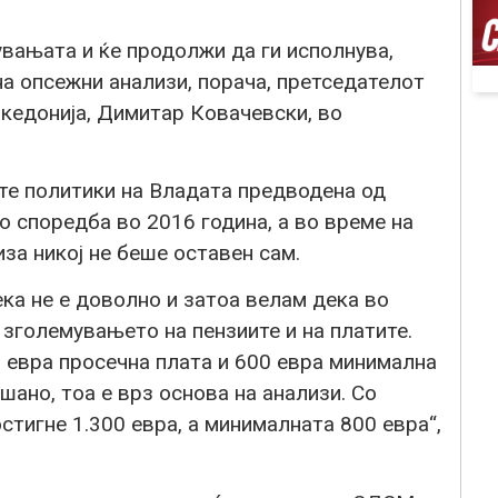
вањата и ќе продолжи да ги исполнува,
на опсежни анализи, порача, претседателот
акедонија, Димитар Ковачевски, во
те политики на Владата предводена од
о споредба во 2016 година, а во време на
за никој не беше оставен сам.
дека не е доволно и затоа велам дека во
зголемувањето на пензиите и на платите.
 евра просечна плата и 600 евра минимална
шано, тоа е врз основа на анализи. Со
стигне 1.300 евра, а минималната 800 евра“,