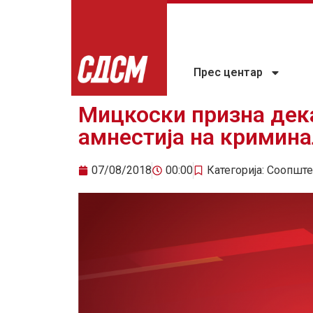
Прес центар
Мицкоски призна дека
амнестија на кримин
07/08/2018
00:00
Категорија:
Соопште